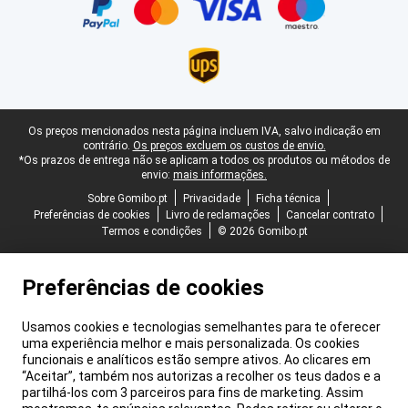
Rodapé legal
Os preços mencionados nesta página incluem IVA, salvo indicação em
contrário.
Os preços excluem os custos de envio.
*Os prazos de entrega não se aplicam a todos os produtos ou métodos de
envio:
mais informações.
Sobre Gomibo.pt
Privacidade
Ficha técnica
Preferências de cookies
Livro de reclamações
Cancelar contrato
Termos e condições
© 2026 Gomibo.pt
Preferências de cookies
Usamos cookies e tecnologias semelhantes para te oferecer
uma experiência melhor e mais personalizada. Os cookies
funcionais e analíticos estão sempre ativos. Ao clicares em
“Aceitar”, também nos autorizas a recolher os teus dados e a
partilhá-los com 3 parceiros para fins de marketing. Assim