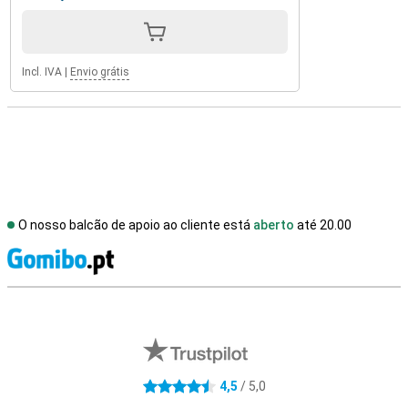
Incl. IVA
|
Envio grátis
O nosso balcão de apoio ao cliente está
aberto
até 20.00
R
Avaliações de lojas externas
4,5
/ 5,0
4.5 estrelas