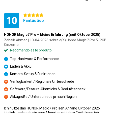
5 estrelas
10
Fantástico
HONOR Magic7 Pro – Meine Erfahrung (seit Oktober2025)
Zohaib Ahmed | 13-04-2026 sobre o(a) Honor Magic7 Pro 512GB
Cinzento
Recomendo este produto
Top-Hardware & Performance
Prós
Laden & Akku
Prós
Kamera-Setup & Funktionen
Prós
Verfügbarkeit / Regionale Unterschiede
Contras
Software/Feature-Gimmicks & Realitätscheck
Contras
Akkugröße / Unterschiede je nach Region
Contras
Ich nutze das HONOR Magic7 Pro seit Anfang Oktober 2025
täglich, und nach ein paar Monaten mit dem Gerät kann ich