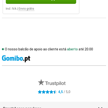
Incl. IVA
|
Envio grátis
O nosso balcão de apoio ao cliente está
aberto
até 20.00
R
Avaliações de lojas externas
4,5
/ 5,0
4.5 estrelas