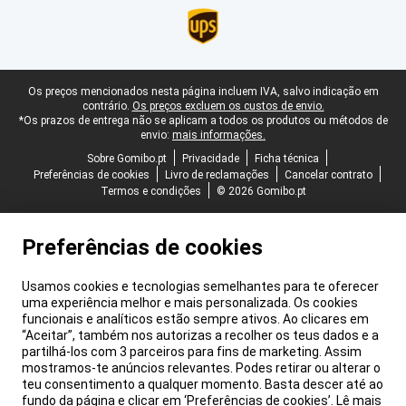
Rodapé legal
Os preços mencionados nesta página incluem IVA, salvo indicação em
contrário.
Os preços excluem os custos de envio.
*Os prazos de entrega não se aplicam a todos os produtos ou métodos de
envio:
mais informações.
Sobre Gomibo.pt
Privacidade
Ficha técnica
Preferências de cookies
Livro de reclamações
Cancelar contrato
Termos e condições
© 2026 Gomibo.pt
Preferências de cookies
Usamos cookies e tecnologias semelhantes para te oferecer
uma experiência melhor e mais personalizada. Os cookies
funcionais e analíticos estão sempre ativos. Ao clicares em
“Aceitar”, também nos autorizas a recolher os teus dados e a
partilhá-los com 3 parceiros para fins de marketing. Assim
mostramos-te anúncios relevantes. Podes retirar ou alterar o
teu consentimento a qualquer momento. Basta descer até ao
fundo da página e clicar em ‘Preferências de cookies’. Lê mais