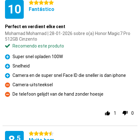
5 estrelas
10
Fantástico
Perfect en verdient elke cent
Mohamad Mohamad | 28-01-2026 sobre o(a) Honor Magic7 Pro
512GB Cinzento
Recomendo este produto
Super snel opladen 100W
Prós
Snelheid
Prós
Camera en de super snel Face ID die sneller is dan iphone
Prós
Camera-uitsteeksel
Contras
De telefoon gelijdt van de hand zonder hoesje
Contras
1
0
4.5 estrelas
,5