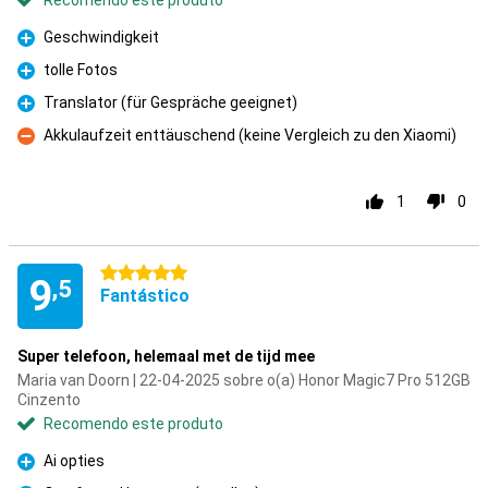
Recomendo este produto
Geschwindigkeit
Prós
tolle Fotos
Prós
Translator (für Gespräche geeignet)
Prós
Akkulaufzeit enttäuschend (keine Vergleich zu den Xiaomi)
Contras
1
0
5 estrelas
9
,5
Fantástico
Super telefoon, helemaal met de tijd mee
Maria van Doorn | 22-04-2025 sobre o(a) Honor Magic7 Pro 512GB
Cinzento
Recomendo este produto
Ai opties
Prós