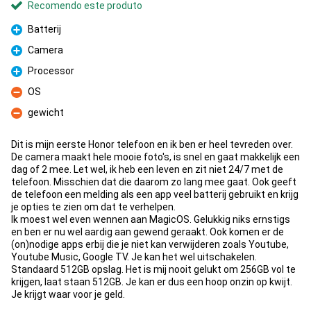
Recomendo este produto
Batterij
Prós
Camera
Prós
Processor
Prós
OS
Contras
gewicht
Contras
Dit is mijn eerste Honor telefoon en ik ben er heel tevreden over.
De camera maakt hele mooie foto's, is snel en gaat makkelijk een
dag of 2 mee. Let wel, ik heb een leven en zit niet 24/7 met de
telefoon. Misschien dat die daarom zo lang mee gaat. Ook geeft
de telefoon een melding als een app veel batterij gebruikt en krijg
je opties te zien om dat te verhelpen.
Ik moest wel even wennen aan MagicOS. Gelukkig niks ernstigs
en ben er nu wel aardig aan gewend geraakt. Ook komen er de
(on)nodige apps erbij die je niet kan verwijderen zoals Youtube,
Youtube Music, Google TV. Je kan het wel uitschakelen.
Standaard 512GB opslag. Het is mij nooit gelukt om 256GB vol te
krijgen, laat staan 512GB. Je kan er dus een hoop onzin op kwijt.
Je krijgt waar voor je geld.