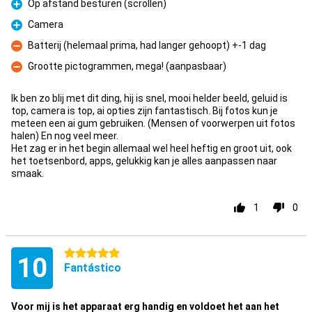
Op afstand besturen (scrollen)
Prós
Camera
Prós
Batterij (helemaal prima, had langer gehoopt) +-1 dag
Contras
Grootte pictogrammen, mega! (aanpasbaar)
Contras
Ik ben zo blij met dit ding, hij is snel, mooi helder beeld, geluid is
top, camera is top, ai opties zijn fantastisch. Bij fotos kun je
meteen een ai gum gebruiken. (Mensen of voorwerpen uit fotos
halen) En nog veel meer.
Het zag er in het begin allemaal wel heel heftig en groot uit, ook
het toetsenbord, apps, gelukkig kan je alles aanpassen naar
smaak.
1
0
5 estrelas
10
Fantástico
Voor mij is het apparaat erg handig en voldoet het aan het