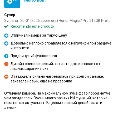
8
Muito bom
Супер
Svitlana | 20-01-2026 sobre o(a) Honor Magic7 Pro 512GB Preto
Recomendo este produto
Отличная камера за такую цену
Prós
Довольно неплохо справляется с нагрузкой при раздаче
интернета
Prós
Продвинутый функционал
Prós
Дизайн специфический, хотя это даже спасает от
лишних царапин пока.
Contras
Эта модель сильно нагревалась при долгой съёмке,
заказала новый, ещё не проверяла
Contras
Отличная камера. На максимальном зуме фото порой чётче
чем ожидалось. Очень много разных ИИ функций, которые
пока не так актуальны.. В целом хороший девайс за эти
деньги.