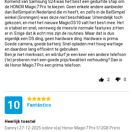
Komend van Samsung S24 was het best een gedurfde stap om
de HONOR Magic7 Pro te kiezen. Geen enkele andere aanbieder
dan BelSimpel in Nederland die m heeft, en zelfs in de BelSimpel
winkel (Groningen) was deze niet beschikbaar. Uiteindelijk toch
gekozen, en met het nieuwe MagicOS10 valt het best mee. Het
is stabiel en snel, verreweg de meeste normale features zitten
er in. Enige dat ik echt mis zijn de routines. Maar dat is dus
eigenlijk een OS ding, geen hardware ding. Hardware is prima.
Goede camera, goede batterij. Snel opladen met hoog wattage
en daardoor lang efficiënt te gebruiken.
Ben je niet merkvast, en wil/durf je een keer een andere telefoon
(te) proberen met een goede prijs/kwaliteit verhouding? Dan is
de Honor Magic7 Pro een prima telefoon.
2
0
5 estrelas
10
Fantástico
Heerlijk toestel
Danny | 27-12-2025 sobre o(a) Honor Magic7 Pro 512GB Preto