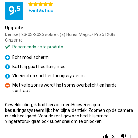
5 estrelas
9
,5
Fantástico
Upgrade
Denise | 23-03-2025 sobre o(a) Honor Magic7 Pro 512GB
Cinzento
Recomendo este produto
Echt mooi scherm
Prós
Batterij gaat heel lang mee
Prós
Vloeiend en snel besturingssysteem
Prós
Met velle zon is wordt het soms overbelicht en harde
contrast.
Contras
Geweldig ding, ik had hiervoor een Huawei en qua
besturingssysteem lijkt het bijna identiek. Zoomen op de camera
is ook heel goed. Voor de rest gewoon heel blij ermee.
Vingerafdruk gaat ook super snel om te onlocken.
2
1