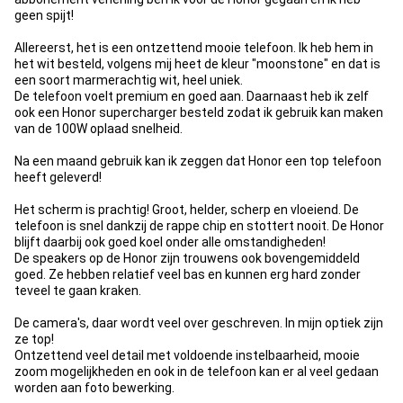
geen spijt!
Allereerst, het is een ontzettend mooie telefoon. Ik heb hem in
het wit besteld, volgens mij heet de kleur "moonstone" en dat is
een soort marmerachtig wit, heel uniek.
De telefoon voelt premium en goed aan. Daarnaast heb ik zelf
ook een Honor supercharger besteld zodat ik gebruik kan maken
van de 100W oplaad snelheid.
Na een maand gebruik kan ik zeggen dat Honor een top telefoon
heeft geleverd!
Het scherm is prachtig! Groot, helder, scherp en vloeiend. De
telefoon is snel dankzij de rappe chip en stottert nooit. De Honor
blijft daarbij ook goed koel onder alle omstandigheden!
De speakers op de Honor zijn trouwens ook bovengemiddeld
goed. Ze hebben relatief veel bas en kunnen erg hard zonder
teveel te gaan kraken.
De camera's, daar wordt veel over geschreven. In mijn optiek zijn
ze top!
Ontzettend veel detail met voldoende instelbaarheid, mooie
zoom mogelijkheden en ook in de telefoon kan er al veel gedaan
worden aan foto bewerking.