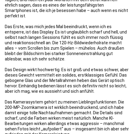
ehrlich sagen, dass es eines der leistungsfähigsten
Smartphones ist, die ich je besessen habe – auch wenn es nicht
perfekt ist.
Das Erste, was mich jedes Mal beeindruckt, wenn ich es
entsperre, ist das Display. Es ist unglaublich scharf und hell, und
selbst nach langen Sessions fühlt es sich immer noch flüssig
und reaktionsschnell an. Die 120-Hz-Bildwiederholrate macht
alles – vom Scrollen bis zum Spielen – mühelos. Auch draußen
bleibt der Bildschirm bei starker Sonneneinstrahlung gut
ablesbar, was ich sehr schätze.
Das Design wirkt hochwertig. Es ist groß und etwas schwer, aber
dieses Gewicht vermittelt ein solides, erstklassiges Gefühl. Das
gebogene Glas und der Metallrahmen heben das Gerät optisch
hervor. Einhändig bedienen lässt es sich definitiv nicht so leicht,
aber ich mag, wie es aussieht und sich anfühlt.
Das Kamerasystem gehört zu meinen Lieblingsfunktionen. Die
200-MP-Zoomkamera ist wirklich beeindruckend, und ich habe
damit einige tolle Nachtaufnahmen gemacht. Die Details sind
scharf, und die Farben wirken meist natürlich. Manche KI-
Bearbeitungen wirken allerdings etwas aggressiv – manchmal
sehen Fotos leicht „aufpoliert“ aus – insgesamt bin ich aber sehr