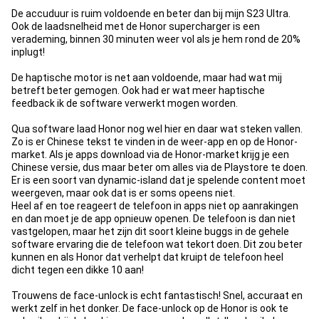
De accuduur is ruim voldoende en beter dan bij mijn S23 Ultra.
Ook de laadsnelheid met de Honor supercharger is een
verademing, binnen 30 minuten weer vol als je hem rond de 20%
inplugt!
De haptische motor is net aan voldoende, maar had wat mij
betreft beter gemogen. Ook had er wat meer haptische
feedback ik de software verwerkt mogen worden.
Qua software laad Honor nog wel hier en daar wat steken vallen.
Zo is er Chinese tekst te vinden in de weer-app en op de Honor-
market. Als je apps download via de Honor-market krijg je een
Chinese versie, dus maar beter om alles via de Playstore te doen.
Er is een soort van dynamic-island dat je spelende content moet
weergeven, maar ook dat is er soms opeens niet.
Heel af en toe reageert de telefoon in apps niet op aanrakingen
en dan moet je de app opnieuw openen. De telefoon is dan niet
vastgelopen, maar het zijn dit soort kleine buggs in de gehele
software ervaring die de telefoon wat tekort doen. Dit zou beter
kunnen en als Honor dat verhelpt dat kruipt de telefoon heel
dicht tegen een dikke 10 aan!
Trouwens de face-unlock is echt fantastisch! Snel, accuraat en
werkt zelf in het donker. De face-unlock op de Honor is ook te