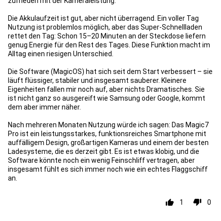
zufrieden mit der Kameraleistung.
Die Akkulaufzeit ist gut, aber nicht überragend. Ein voller Tag
Nutzung ist problemlos möglich, aber das Super-Schnellladen
rettet den Tag: Schon 15–20 Minuten an der Steckdose liefern
genug Energie für den Rest des Tages. Diese Funktion macht im
Alltag einen riesigen Unterschied.
Die Software (MagicOS) hat sich seit dem Start verbessert – sie
läuft flüssiger, stabiler und insgesamt sauberer. Kleinere
Eigenheiten fallen mir noch auf, aber nichts Dramatisches. Sie
ist nicht ganz so ausgereift wie Samsung oder Google, kommt
dem aber immer näher.
Nach mehreren Monaten Nutzung würde ich sagen: Das Magic7
Pro ist ein leistungsstarkes, funktionsreiches Smartphone mit
auffälligem Design, großartigen Kameras und einem der besten
Ladesysteme, die es derzeit gibt. Es ist etwas klobig, und die
Software könnte noch ein wenig Feinschliff vertragen, aber
insgesamt fühlt es sich immer noch wie ein echtes Flaggschiff
an.
1
0