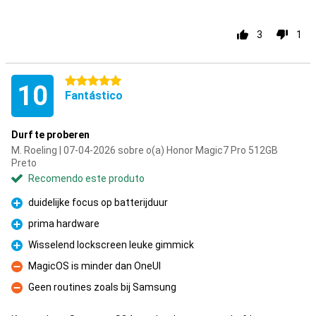
3
1
5 estrelas
10
Fantástico
Durf te proberen
M. Roeling | 07-04-2026 sobre o(a) Honor Magic7 Pro 512GB
Preto
Recomendo este produto
duidelijke focus op batterijduur
Prós
prima hardware
Prós
Wisselend lockscreen leuke gimmick
Prós
MagicOS is minder dan OneUI
Contras
Geen routines zoals bij Samsung
Contras