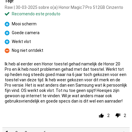
Top!
Raw | 30-03-2025 sobre o(a) Honor Magic7 Pro 512GB Cinzento
Recomendo este produto
Mooi scherm
Prós
Goede camera
Prós
Werkt vlot
Prós
Nog niet ontdekt
Contras
Ik heb al eerder een Honor toestel gehad namelijk de Honor 20
Pro en ik heb nooit problemen gehad met dat toestel. Werkt tot
op heden nog steeds goed maar na 6 jaar toch gekozen voor een
toestel van deze tijd. Ik heb weer gekozen voor dit merk en de
Pro versie. Het is wat anders dan een Samsung wat ik persoonlijk
fijn vind. OS werkt ook vlot. Tot nu toe geen spijt! Hoesjes zijn
gewoon op internet te vinden. Wil je wat anders maar ook
gebruiksvriendelijk en goede specs dan is dit wel een aanrader!
2
2