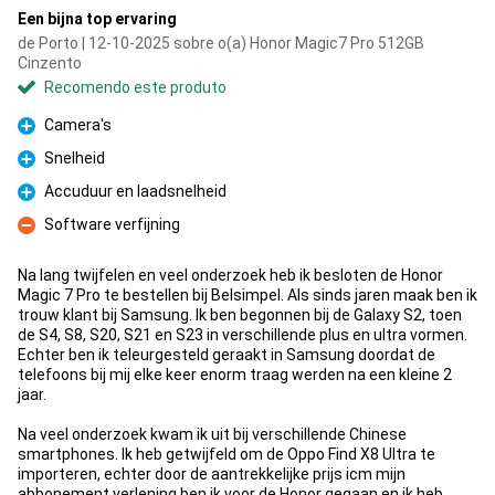
Een bijna top ervaring
de Porto | 12-10-2025 sobre o(a) Honor Magic7 Pro 512GB
Cinzento
Recomendo este produto
Camera's
Prós
Snelheid
Prós
Accuduur en laadsnelheid
Prós
Software verfijning
Contras
Na lang twijfelen en veel onderzoek heb ik besloten de Honor
Magic 7 Pro te bestellen bij Belsimpel. Als sinds jaren maak ben ik
trouw klant bij Samsung. Ik ben begonnen bij de Galaxy S2, toen
de S4, S8, S20, S21 en S23 in verschillende plus en ultra vormen.
Echter ben ik teleurgesteld geraakt in Samsung doordat de
telefoons bij mij elke keer enorm traag werden na een kleine 2
jaar.
Na veel onderzoek kwam ik uit bij verschillende Chinese
smartphones. Ik heb getwijfeld om de Oppo Find X8 Ultra te
importeren, echter door de aantrekkelijke prijs icm mijn
abbonement verlening ben ik voor de Honor gegaan en ik heb