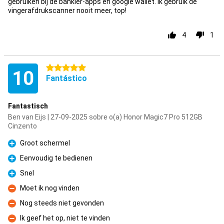
gebruiken bij de bankier-apps en google wallet. Ik gebruik de
vingerafdrukscanner nooit meer, top!
4
1
5 estrelas
10
Fantástico
Fantastisch
Ben van Eijs | 27-09-2025 sobre o(a) Honor Magic7 Pro 512GB
Cinzento
Groot schermel
Prós
Eenvoudig te bedienen
Prós
Snel
Prós
Moet ik nog vinden
Contras
Nog steeds niet gevonden
Contras
Ik geef het op, niet te vinden
Contras