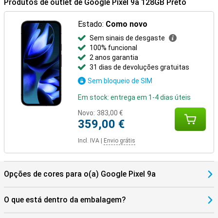
Produtos de outlet de Google Pixel 9a 128GB Preto
À prova de futuro
Com o Pixel 9a, obtém um telemóvel preparado para o futuro. Com
Estado:
Como novo
actualizações de software regulares, funcionalidades de IA
inteligentes e hardware potente, o seu dispositivo manter-se-á
Sem sinais de desgaste
rápido e fiável durante muitos anos. Quer tenha um dia de trabalho
100% funcional
produtivo ou crie conteúdos criativos, este Pixel vai ajudá-lo em
2 anos garantia
todos os momentos do dia. Está à procura de um smartphone
31 dias de devoluções gratuitas
ainda mais completo? Então veja o Google Pixel 9 Pro.
Sem bloqueio de SIM
Em stock: entrega em 1-4 dias úteis
Novo:
383,00 €
359,00 €
Incl. IVA
|
Envio grátis
Opções de cores para o(a) Google Pixel 9a
O que está dentro da embalagem?