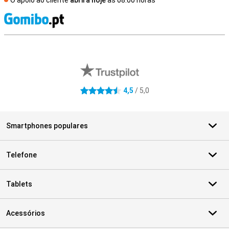
O apoio ao cliente
abrirá hoje
às 08.00 horas
R
Avaliações de lojas externas
4,5
/ 5,0
4.5 estrelas
Smartphones populares
Telefone
Tablets
Acessórios