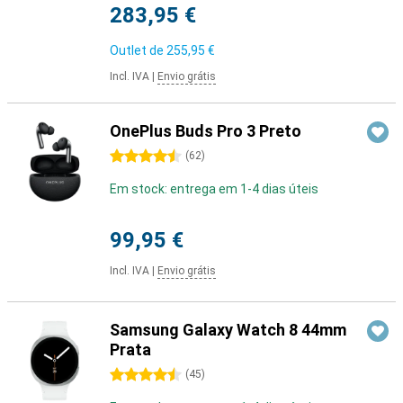
283,95 €
Outlet de
255,95 €
Incl. IVA
|
Envio grátis
OnePlus Buds Pro 3 Preto
4.5 estrelas
(
62
)
Em stock: entrega em 1-4 dias úteis
99,95 €
Incl. IVA
|
Envio grátis
Samsung Galaxy Watch 8 44mm
Prata
4.5 estrelas
(
45
)