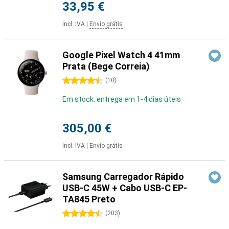
33,95 €
Incl. IVA
|
Envio grátis
Google Pixel Watch 4 41mm
Prata (Bege Correia)
4.5 estrelas
(
10
)
Em stock: entrega em 1-4 dias úteis
305,00 €
Incl. IVA
|
Envio grátis
Samsung Carregador Rápido
USB-C 45W + Cabo USB-C EP-
TA845 Preto
4.5 estrelas
(
203
)