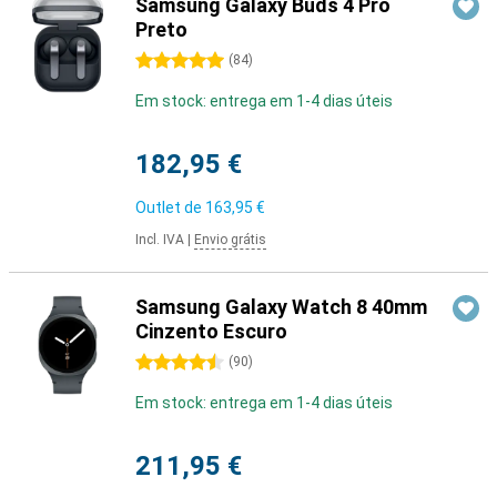
Samsung Galaxy Buds 4 Pro
Preto
5 estrelas
(
84
)
Em stock: entrega em 1-4 dias úteis
182,95 €
Outlet de
163,95 €
Incl. IVA
|
Envio grátis
Samsung Galaxy Watch 8 40mm
Cinzento Escuro
4.5 estrelas
(
90
)
Em stock: entrega em 1-4 dias úteis
211,95 €