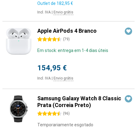
Outlet de
182,95 €
Incl. IVA
|
Envio grátis
Apple AirPods 4 Branco
4.5 estrelas
(
79
)
Em stock: entrega em 1-4 dias úteis
154,95 €
Incl. IVA
|
Envio grátis
Samsung Galaxy Watch 8 Classic
Prata (Correia Preto)
4.5 estrelas
(
96
)
Temporariamente esgotado