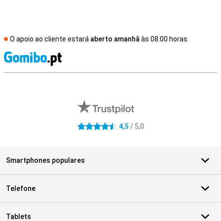
O apoio ao cliente estará
aberto amanhã
às 08.00 horas
R
Avaliações de lojas externas
4,5
/ 5,0
4.5 estrelas
Smartphones populares
Telefone
Tablets