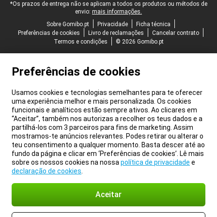
*Os prazos de entrega não se aplicam a todos os produtos ou métodos de
envio:
mais informações.
Sobre Gomibo.pt
Privacidade
Ficha técnica
Preferências de cookies
Livro de reclamações
Cancelar contrato
Termos e condições
© 2026 Gomibo.pt
Preferências de cookies
Usamos cookies e tecnologias semelhantes para te oferecer
uma experiência melhor e mais personalizada. Os cookies
funcionais e analíticos estão sempre ativos. Ao clicares em
“Aceitar”, também nos autorizas a recolher os teus dados e a
partilhá-los com 3 parceiros para fins de marketing. Assim
mostramos-te anúncios relevantes. Podes retirar ou alterar o
teu consentimento a qualquer momento. Basta descer até ao
fundo da página e clicar em ‘Preferências de cookies’. Lê mais
sobre os nossos cookies na nossa
política de privacidade
e
declaração de cookies
.
Aceitar