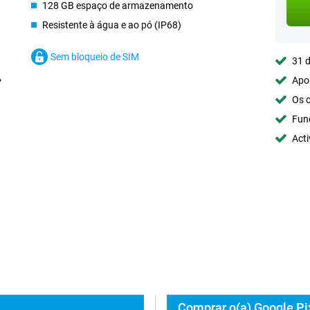
128 GB espaço de armazenamento
Resistente à água e ao pó (IP68)
Sem bloqueio de SIM
31 d
Apoi
Os c
Fun
Acti
Comprar o(a) Google Pi