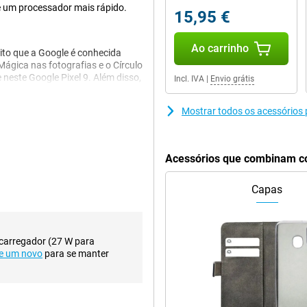
 um processador mais rápido.
15,95 €
Ao carrinho
uito que a Google é conhecida
Mágica nas fotografias e o Círculo
neste Google Pixel 9. Além disso,
Incl. IVA
|
Envio grátis
ividade, por exemplo, fazendo
útil é ter todas as suas
Mostrar todos os acessórios p
empre perguntar qualquer coisa.
rgunta. Até pode fazer a sua
 a criar uma receita com base
Acessórios que combinam co
Capas
elemóvel tem uma melhor
u a mesma, mas a segunda
 decente. Isso passou de 12MP
ulo amplo. Como resultado, caberá
 carregador (27 W para
uma resolução de 10,5
e um novo
para se manter
lhor, foram novamente
lo, o editor Magic move ou remove
ques. A Visão nocturna permite-