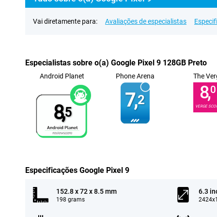
Vai diretamente para:
Avaliações de especialistas
Especif
Especialistas sobre o(a) Google Pixel 9 128GB Preto
Android Planet
Phone Arena
The Ver
8,
0
7,
2
8,
VERGE SCO
5
Especificações Google Pixel 9
152.8 x 72 x 8.5 mm
6.3 in
198 grams
2424x1