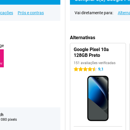
icações
Prós e contras
Vai diretamente para:
Altern
Alternativas
ge
Google Pixel 10a
128GB Preto
151 avaliações verificadas
RE
9,1
4.5 estrelas
ch
080 pixels