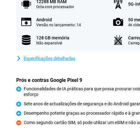
12288 MB RAM
5G-in
Octa-core processador
Android
50 me
Versão no lançamento: 14
4k víd
128 GB memória
Carre
Não expansível
Carreg
Especificações detalhadas
Prós e contras Google Pixel 9
Funcionalidades de IA práticas para que possa procurar cois
esforço
Prós
Sete anos de actualizações de segurança e do Android gara
Prós
Desempenho potente graças ao processador rápido e à gra
Prós
Como segundo cartão SIM, só pode utilizar um eSIM e não u
Contras