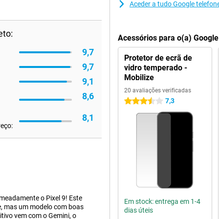
Aceder a tudo Google telefon
eto:
Acessórios para o(a) Google 
9,7
Protetor de ecrã de
9,7
vidro temperado -
Mobilize
9,1
20 avaliações verificadas
8,6
7,3
3.5 estrelas
8,1
reço:
meadamente o Pixel 9! Este
Em stock: entrega em 1-4
rie, mas um modelo com boas
dias úteis
sitivo vem com o Gemini, o