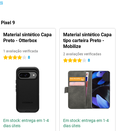
es
Pixel 9
Material sintético Capa
Material sintético Capa
Preto - Otterbox
tipo carteira Preto -
Mobilize
1 avaliação verificada
2 avaliações verificadas
8
4 estrelas
8
4 estrelas
Em stock: entrega em 1-4
Em stock: entrega em 1-4
dias úteis
dias úteis