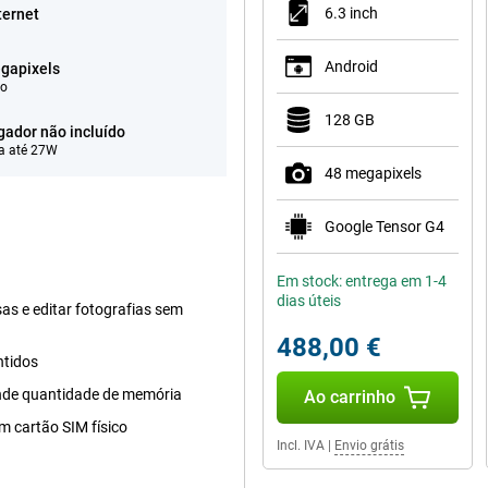
6.3 inch
ternet
Android
gapixels
eo
128 GB
gador não incluído
a até 27W
48 megapixels
Google Tensor G4
Em stock: entrega em 1-4
dias úteis
as e editar fotografias sem
488,00 €
ntidos
nde quantidade de memória
Ao carrinho
m cartão SIM físico
Incl. IVA
|
Envio grátis