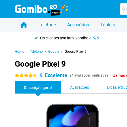
Telefone
Acessórios
Tablets
Os clientes avaliam Gomibo
4.5/5
Home
Telefone
Google
Google Pixel 9
Google Pixel 9
9
Excelente
Já não 
4.5 estrelas
24 avaliações verificadas
Avaliações
Dicas e tru
Descrição geral