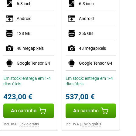
6.3 inch
6.3 inch
Android
Android
128 GB
256 GB
48 megapixels
48 megapixels
Google Tensor G4
Google Tensor G4
Em stock: entrega em 1-4
Em stock: entrega em 1-4
dias úteis
dias úteis
423,00 €
537,00 €
Ao carrinho
Ao carrinho
Incl. IVA
|
Envio grátis
Incl. IVA
|
Envio grátis