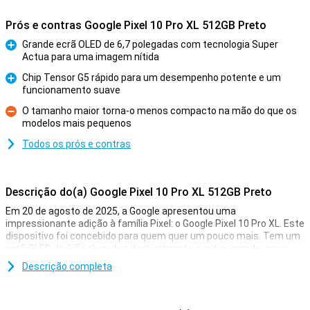
Prós e contras Google Pixel 10 Pro XL 512GB Preto
Grande ecrã OLED de 6,7 polegadas com tecnologia Super
Actua para uma imagem nítida
Prós
Chip Tensor G5 rápido para um desempenho potente e um
funcionamento suave
Prós
O tamanho maior torna-o menos compacto na mão do que os
modelos mais pequenos
Contras
Todos os prós e contras
Descrição do(a) Google Pixel 10 Pro XL 512GB Preto
Em 20 de agosto de 2025, a Google apresentou uma
impressionante adição à família Pixel: o Google Pixel 10 Pro XL. Este
dispositivo foi concebido para quem quer um pouco mais. Tem um
ecrã OLED de 6,7 polegadas deslumbrante e extra-grande, mais
armazenamento, uma bateria mais potente e tecnologia de
Descrição completa
carregamento mais rápida. Naturalmente, este Pixel também inclui
o chip Tensor G5 incrivelmente rápido, funcionalidades inteligentes
de IA com Gemini e um sistema de câmaras de nível superior. O que