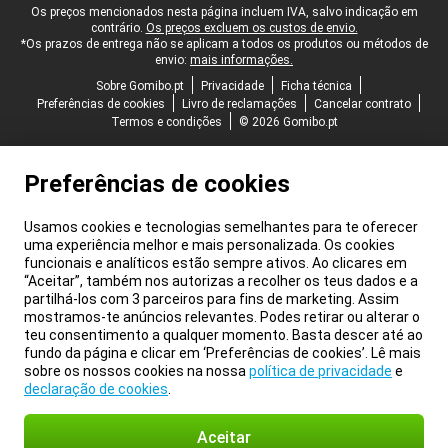
Rodapé legal
Os preços mencionados nesta página incluem IVA, salvo indicação em
contrário.
Os preços excluem os custos de envio.
*Os prazos de entrega não se aplicam a todos os produtos ou métodos de
envio:
mais informações.
Sobre Gomibo.pt
Privacidade
Ficha técnica
Preferências de cookies
Livro de reclamações
Cancelar contrato
Termos e condições
© 2026 Gomibo.pt
Preferências de cookies
Usamos cookies e tecnologias semelhantes para te oferecer
uma experiência melhor e mais personalizada. Os cookies
funcionais e analíticos estão sempre ativos. Ao clicares em
“Aceitar”, também nos autorizas a recolher os teus dados e a
partilhá-los com 3 parceiros para fins de marketing. Assim
mostramos-te anúncios relevantes. Podes retirar ou alterar o
teu consentimento a qualquer momento. Basta descer até ao
fundo da página e clicar em ‘Preferências de cookies’. Lê mais
sobre os nossos cookies na nossa
política de privacidade
e
declaração de cookies
.
Aceitar