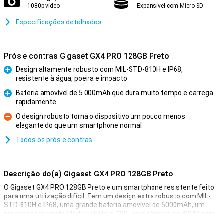
1080p vídeo
Expansível com Micro SD
Especificações detalhadas
Prós e contras Gigaset GX4 PRO 128GB Preto
Design altamente robusto com MIL-STD-810H e IP68,
resistente à água, poeira e impacto
Prós
Bateria amovível de 5.000mAh que dura muito tempo e carrega
rapidamente
Prós
O design robusto torna o dispositivo um pouco menos
elegante do que um smartphone normal
Contras
Todos os prós e contras
Descrição do(a) Gigaset GX4 PRO 128GB Preto
O Gigaset GX4 PRO 128GB Preto é um smartphone resistente feito
para uma utilização difícil. Tem um design extra robusto com MIL-
STD-810H e IP68, uma grande bateria amovível de 5000mAh, um
processador rápido MediaTek Helio G99, uma câmara de 48MP com