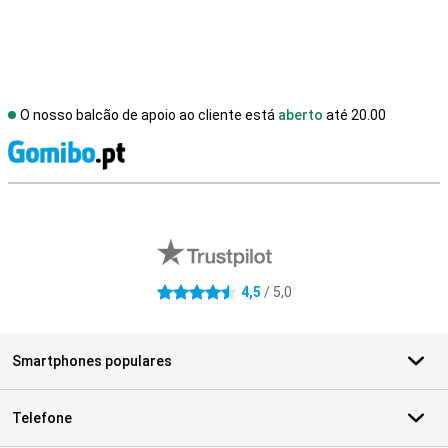
O nosso balcão de apoio ao cliente está
aberto
até 20.00
R
Avaliações de lojas externas
4,5
/ 5,0
4.5 estrelas
Smartphones populares
Telefone