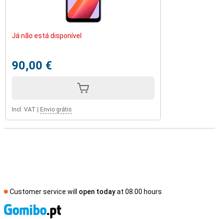
Já não está disponível
90,00 €
Incl. VAT
|
Envio grátis
Customer service will
open today
at 08.00 hours
S