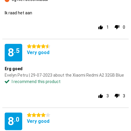
Con
Ik raad het aan
1
0
4.5 stars
8
.5
Very good
Erg goed
Evelyn Petru | 29-07-2023 about the Xiaomi Redmi A2 32GB Blue
I recommend this product
3
3
4 stars
8
.0
Very good