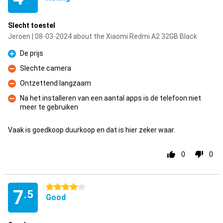
Slecht toestel
Jeroen | 08-03-2024 about the Xiaomi Redmi A2 32GB Black
De prijs
Pro
Slechte camera
Con
Ontzettend langzaam
Con
Na het installeren van een aantal apps is de telefoon niet
meer te gebruiken
Con
Vaak is goedkoop duurkoop en dat is hier zeker waar.
0
0
4 stars
7
.5
Good