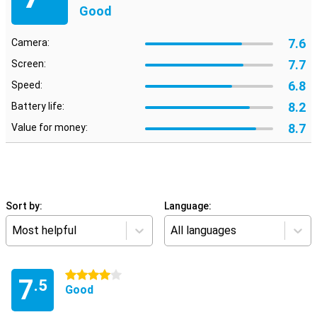
Good
7.6
Camera:
7.7
Screen:
6.8
Speed:
8.2
Battery life:
8.7
Value for money:
Sort by:
Language:
Most helpful
All languages
4 stars
7
.5
Good