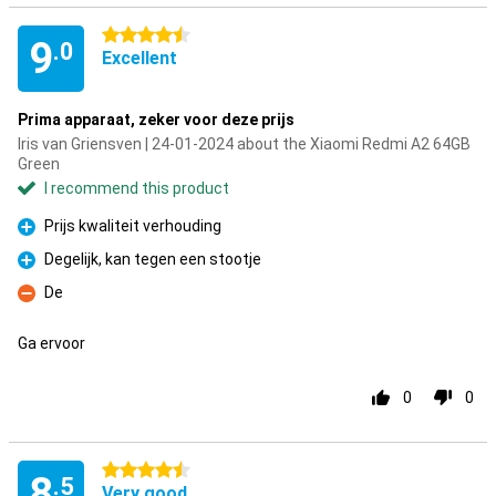
4.5 stars
9
.0
Excellent
Prima apparaat, zeker voor deze prijs
Iris van Griensven | 24-01-2024 about the Xiaomi Redmi A2 64GB
Green
I recommend this product
Prijs kwaliteit verhouding
Pro
Degelijk, kan tegen een stootje
Pro
De
Con
Ga ervoor
0
0
4.5 stars
8
.5
Very good