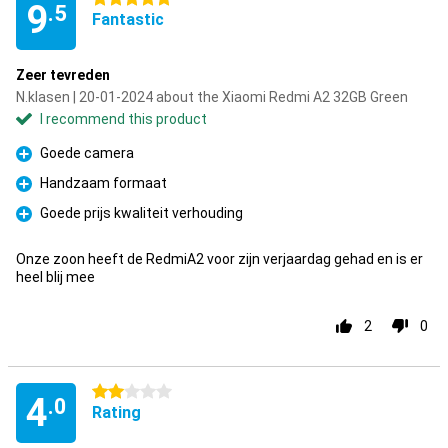
9
.5
Fantastic
Zeer tevreden
N.klasen | 20-01-2024 about the Xiaomi Redmi A2 32GB Green
I recommend this product
Goede camera
Pro
Handzaam formaat
Pro
Goede prijs kwaliteit verhouding
Pro
Onze zoon heeft de RedmiA2 voor zijn verjaardag gehad en is er
heel blij mee
2
0
2 stars
4
.0
Rating