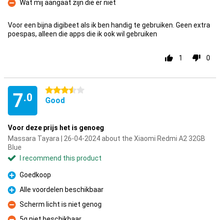
Wat mij aangaat zijn die er niet
Con
Voor een bijna digibeet als ik ben handig te gebruiken. Geen extra
poespas, alleen die apps die ik ook wil gebruiken
1
0
3.5 stars
7
.0
Good
Voor deze prijs het is genoeg
Massara Tayara | 26-04-2024 about the Xiaomi Redmi A2 32GB
Blue
I recommend this product
Goedkoop
Pro
Alle voordelen beschikbaar
Pro
Scherm licht is niet genog
Con
5g niet beschikbaar