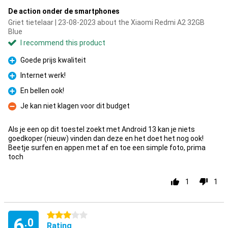
De action onder de smartphones
Griet tietelaar | 23-08-2023 about the Xiaomi Redmi A2 32GB
Blue
I recommend this product
Goede prijs kwaliteit
Pro
Internet werk!
Pro
En bellen ook!
Pro
Je kan niet klagen voor dit budget
Con
Als je een op dit toestel zoekt met Android 13 kan je niets
goedkoper (nieuw) vinden dan deze en het doet het nog ook!
Beetje surfen en appen met af en toe een simple foto, prima
toch
1
1
3 stars
6
.0
Rating