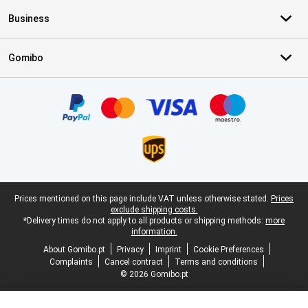
Business
Gomibo
Certificates, payment methods, delivery service partners
Legal footer
Prices mentioned on this page include VAT unless otherwise stated.
Prices
exclude shipping costs.
*Delivery times do not apply to all products or shipping methods:
more
information.
About Gomibo.pt
Privacy
Imprint
Cookie Preferences
Complaints
Cancel contract
Terms and conditions
© 2026 Gomibo.pt