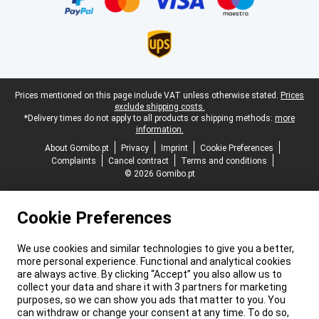
Legal footer
Prices mentioned on this page include VAT unless otherwise stated.
Prices
exclude shipping costs.
*Delivery times do not apply to all products or shipping methods:
more
information.
About Gomibo.pt
Privacy
Imprint
Cookie Preferences
Complaints
Cancel contract
Terms and conditions
© 2026 Gomibo.pt
Cookie Preferences
We use cookies and similar technologies to give you a better,
more personal experience. Functional and analytical cookies
are always active. By clicking “Accept” you also allow us to
collect your data and share it with 3 partners for marketing
purposes, so we can show you ads that matter to you. You
can withdraw or change your consent at any time. To do so,