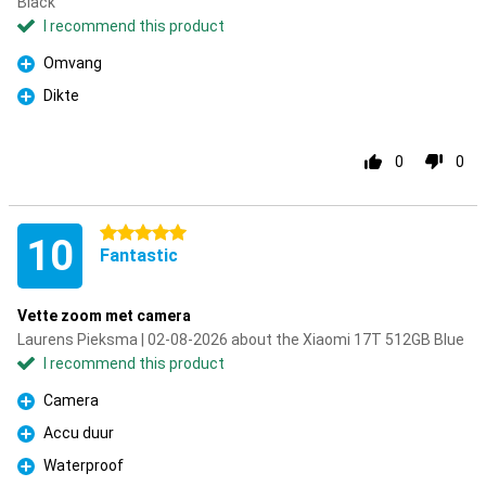
Black
I recommend this product
Omvang
Pro
Dikte
Pro
0
0
5 stars
10
Fantastic
Vette zoom met camera
Laurens Pieksma | 02-08-2026 about the Xiaomi 17T 512GB Blue
I recommend this product
Camera
Pro
Accu duur
Pro
Waterproof
Pro