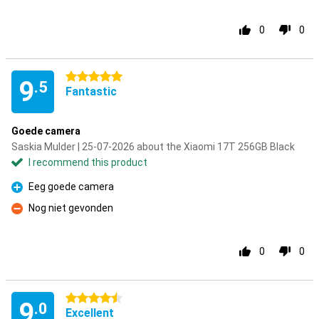
0
0
5 stars
9
.5
Fantastic
Goede camera
Saskia Mulder | 25-07-2026 about the Xiaomi 17T 256GB Black
I recommend this product
Eeg goede camera
Pro
Nog niet gevonden
Con
0
0
4.5 stars
9
.0
Excellent