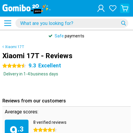
Safe
payments
Xiaomi 17T
Xiaomi 17T - Reviews
9.3
Excellent
4.5 stars
Delivery in 1-4 business days
Reviews from our customers
Average scores:
8 verified reviews
9
.3
4.5 stars