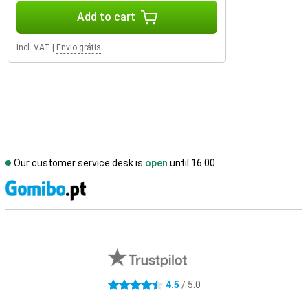
Add to cart
Incl. VAT
|
Envio grátis
Our customer service desk is
open
until 16.00
S
External shop reviews
4.5
/ 5.0
4.5 stars