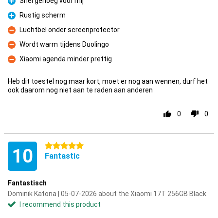
Snel genoeg voor mij
Pro
Rustig scherm
Pro
Luchtbel onder screenprotector
Con
Wordt warm tijdens Duolingo
Con
Xiaomi agenda minder prettig
Con
Heb dit toestel nog maar kort, moet er nog aan wennen, durf het
ook daarom nog niet aan te raden aan anderen
0
0
5 stars
10
Fantastic
Fantastisch
Dominik Katona | 05-07-2026 about the Xiaomi 17T 256GB Black
I recommend this product