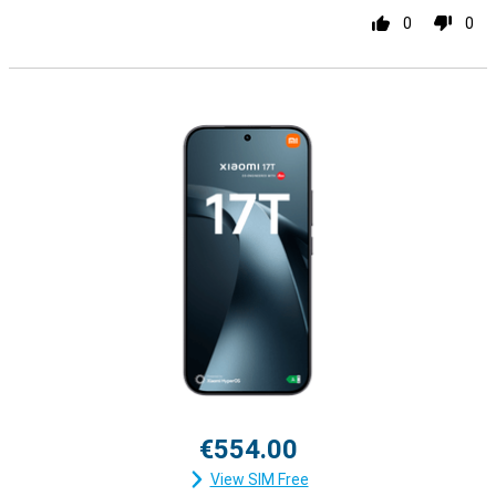
0
0
€554.00
View SIM Free