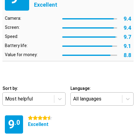
Excellent
9.4
Camera:
9.4
Screen:
9.7
Speed:
9.1
Battery life:
8.8
Value for money:
Sort by:
Language:
Most helpful
All languages
4.5 stars
9
.0
Excellent