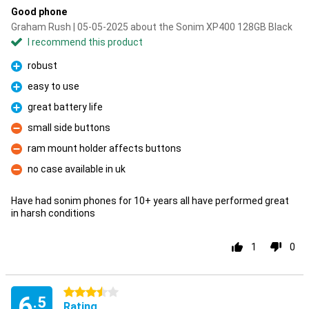
Good phone
Graham Rush | 05-05-2025 about the Sonim XP400 128GB Black
I recommend this product
robust
Pro
easy to use
Pro
great battery life
Pro
small side buttons
Con
ram mount holder affects buttons
Con
no case available in uk
Con
Have had sonim phones for 10+ years all have performed great
in harsh conditions
1
0
3.5 stars
6
.5
Rating