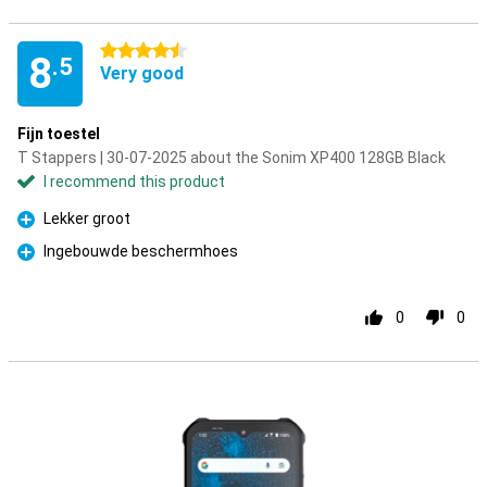
4.5 stars
8
.5
Very good
Fijn toestel
T Stappers | 30-07-2025 about the Sonim XP400 128GB Black
I recommend this product
Lekker groot
Pro
Ingebouwde beschermhoes
Pro
0
0