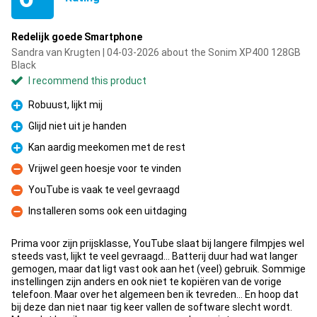
Redelijk goede Smartphone
Sandra van Krugten | 04-03-2026 about the Sonim XP400 128GB
Black
I recommend this product
Robuust, lijkt mij
Pro
Glijd niet uit je handen
Pro
Kan aardig meekomen met de rest
Pro
Vrijwel geen hoesje voor te vinden
Con
YouTube is vaak te veel gevraagd
Con
Installeren soms ook een uitdaging
Con
Prima voor zijn prijsklasse, YouTube slaat bij langere filmpjes wel
steeds vast, lijkt te veel gevraagd... Batterij duur had wat langer
gemogen, maar dat ligt vast ook aan het (veel) gebruik. Sommige
instellingen zijn anders en ook niet te kopiëren van de vorige
telefoon. Maar over het algemeen ben ik tevreden... En hoop dat
bij deze dan niet naar tig keer vallen de software slecht wordt.