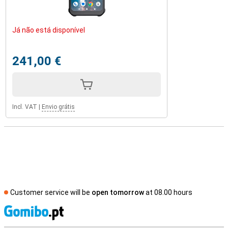
Já não está disponível
241,00 €
Incl. VAT
|
Envio grátis
Customer service will be
open tomorrow
at 08.00 hours
S