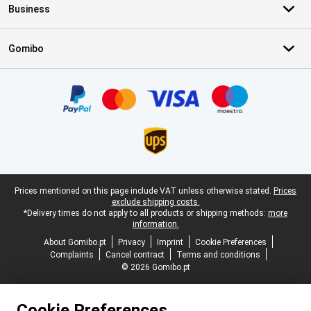
Business
Gomibo
Certificates, payment methods, delivery service partners
Legal footer
Prices mentioned on this page include VAT unless otherwise stated.
Prices
exclude shipping costs.
*Delivery times do not apply to all products or shipping methods:
more
information.
About Gomibo.pt
Privacy
Imprint
Cookie Preferences
Complaints
Cancel contract
Terms and conditions
© 2026 Gomibo.pt
Cookie Preferences