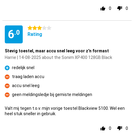
0
0
3 stars
6
.0
Rating
Stevig toestel, maar accu snel leeg voor z'n formast
Harrie | 14-08-2025 about the Sonim XP400 128GB Black
redelijk snel
Pro
traag laden accu
Con
accu snel leeg
Con
geen meldingsledje bij gemiste meldingen
Con
Valt mij tegen t.o.v. mijn vorige toestel Blackview 5100. Wel een
heel stuk sneller in gebruik.
0
0