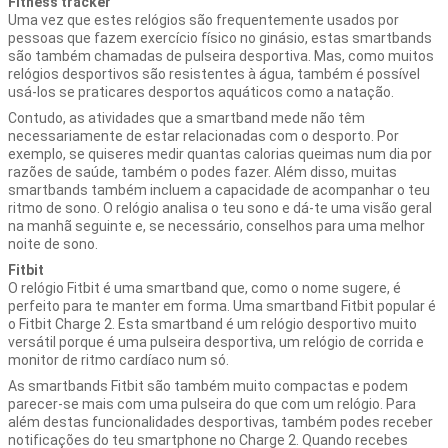
Fitness tracker
Uma vez que estes relógios são frequentemente usados por
pessoas que fazem exercício físico no ginásio, estas smartbands
são também chamadas de pulseira desportiva. Mas, como muitos
relógios desportivos são resistentes à água, também é possível
usá-los se praticares desportos aquáticos como a natação.
Contudo, as atividades que a smartband mede não têm
necessariamente de estar relacionadas com o desporto. Por
exemplo, se quiseres medir quantas calorias queimas num dia por
razões de saúde, também o podes fazer. Além disso, muitas
smartbands também incluem a capacidade de acompanhar o teu
ritmo de sono. O relógio analisa o teu sono e dá-te uma visão geral
na manhã seguinte e, se necessário, conselhos para uma melhor
noite de sono.
Fitbit
O relógio Fitbit é uma smartband que, como o nome sugere, é
perfeito para te manter em forma. Uma smartband Fitbit popular é
o Fitbit Charge 2. Esta smartband é um relógio desportivo muito
versátil porque é uma pulseira desportiva, um relógio de corrida e
monitor de ritmo cardíaco num só.
As smartbands Fitbit são também muito compactas e podem
parecer-se mais com uma pulseira do que com um relógio. Para
além destas funcionalidades desportivas, também podes receber
notificações do teu smartphone no Charge 2. Quando recebes