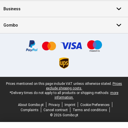
Business
Gomibo
Certificates, payment methods, delivery service partners
Legal footer
Prices mentioned on this page include VAT unless otherwise stated.
Prices
exclude shipping costs.
*Delivery times do not apply to all products or shipping methods:
more
information.
About Gomibo.pt
Privacy
Imprint
Cookie Preferences
Complaints
Cancel contract
Terms and conditions
© 2026 Gomibo.pt