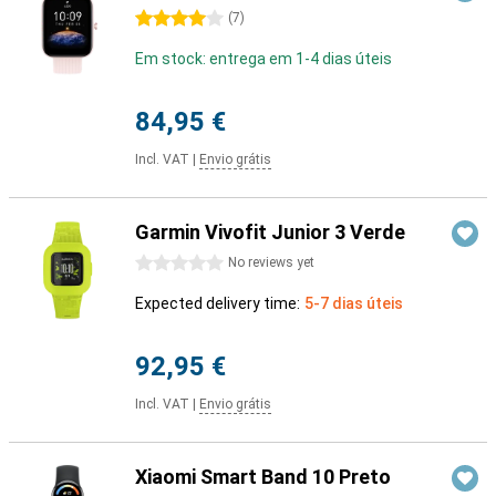
4 stars
(
7
)
Em stock: entrega em 1-4 dias úteis
84,95 €
Incl. VAT
|
Envio grátis
Garmin Vivofit Junior 3 Verde
0 stars
No reviews yet
Expected delivery time:
5-7 dias úteis
92,95 €
Incl. VAT
|
Envio grátis
Xiaomi Smart Band 10 Preto