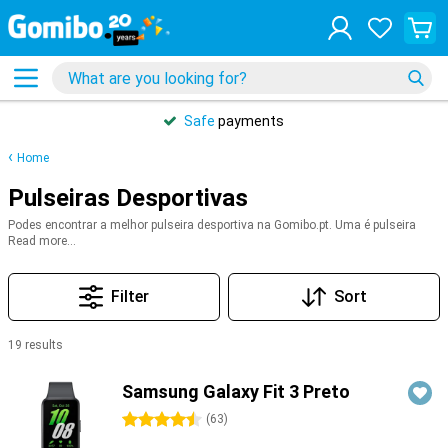
Safe
payments
Home
Pulseiras Desportivas
Podes encontrar a melhor pulseira desportiva na Gomibo.pt. Uma é pulseira
desportiva também chamada de smartband. São relógios inteligentes que se
Read more...
ligam ao seu telefone com bluetooth. Estas smartbands funcionam como um
pedómetro, mas também registam o teu sono. Também podes utilizá-la para
desportos, como corrida, ciclismo ou natação. Abaixo, encontrarás as
Filter
Sort
melhores pulseiras desportivas da Garmin, Samsung e, claro, Fitbit.
19 results
Products
Samsung Galaxy Fit 3 Preto
4.5 stars
(
63
)