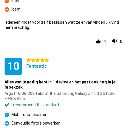
Idem
Con
Idem
Con
Iedereen moet voor zelf beslissen wat ze er van vinden ..ik vind
hem prachtig.
1
0
5 stars
10
Fantastic
Alles wat je nodig hebt in 1 device en het past ook nog in je
broekzak.
Argo | 16-06-2024 about the Samsung Galaxy Z Fold 5 512GB
F946B Blue
I recommend this product
Multi functionaliteit
Pro
Eenvoudig foto's bewerken
Pro