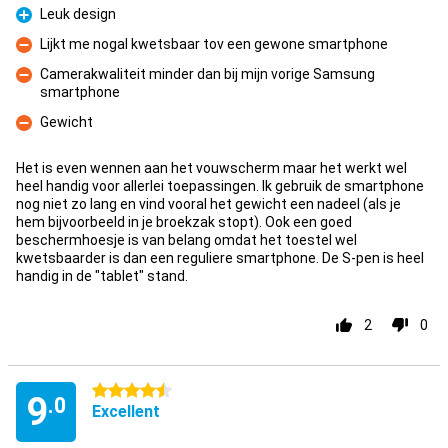
Leuk design
Pro
Lijkt me nogal kwetsbaar tov een gewone smartphone
Con
Camerakwaliteit minder dan bij mijn vorige Samsung
smartphone
Con
Gewicht
Con
Het is even wennen aan het vouwscherm maar het werkt wel
heel handig voor allerlei toepassingen. Ik gebruik de smartphone
nog niet zo lang en vind vooral het gewicht een nadeel (als je
hem bijvoorbeeld in je broekzak stopt). Ook een goed
beschermhoesje is van belang omdat het toestel wel
kwetsbaarder is dan een reguliere smartphone. De S-pen is heel
handig in de "tablet" stand.
2
0
4.5 stars
9
.0
Excellent