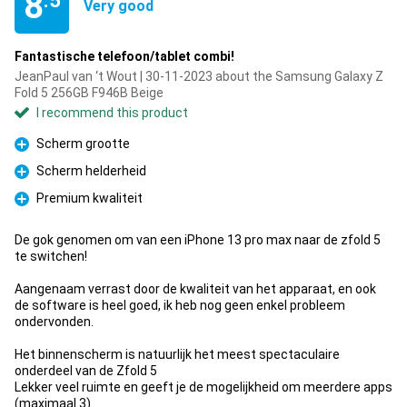
8
.5
Very good
Fantastische telefoon/tablet combi!
JeanPaul van ‘t Wout | 30-11-2023 about the Samsung Galaxy Z
Fold 5 256GB F946B Beige
I recommend this product
Scherm grootte
Pro
Scherm helderheid
Pro
Premium kwaliteit
Pro
De gok genomen om van een iPhone 13 pro max naar de zfold 5
te switchen!
Aangenaam verrast door de kwaliteit van het apparaat, en ook
de software is heel goed, ik heb nog geen enkel probleem
ondervonden.
Het binnenscherm is natuurlijk het meest spectaculaire
onderdeel van de Zfold 5
Lekker veel ruimte en geeft je de mogelijkheid om meerdere apps
(maximaal 3)