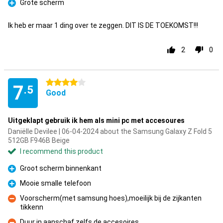
Grote scherm
Pro
Ik heb er maar 1 ding over te zeggen. DIT IS DE TOEKOMST!!!
2
0
4 stars
7
.5
Good
Uitgeklapt gebruik ik hem als mini pc met accesoures
Daniëlle Devilee | 06-04-2024 about the Samsung Galaxy Z Fold 5
512GB F946B Beige
I recommend this product
Groot scherm binnenkant
Pro
Mooie smalle telefoon
Pro
Voorscherm(met samsung hoes),moeilijk bij de zijkanten
tikkenn
Con
Duur in aanschaf,zelfs de accesoires