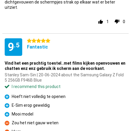
dichtgevouwen de schermpjes strak op elkaar wat er beter
uitziet.
1
0
5 stars
9
.5
Fantastic
Vind het een prachtig toestel..met films kijken openvouwen en
chatten enz enz gebruik ik scherm aan de voorkant.
Stanley Sam-Sin | 20-06-2024 about the Samsung Galaxy Z Fold
5 256GB F946B Blue
I recommend this product
Hoeft niet volledig te openen
Pro
E-Sim erop geweldig
Pro
Mooi model
Pro
Zou het niet gauw weten
Con