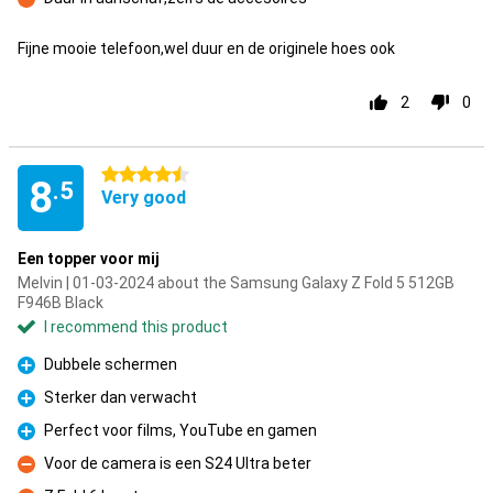
Con
Fijne mooie telefoon,wel duur en de originele hoes ook
2
0
4.5 stars
8
.5
Very good
Een topper voor mij
Melvin | 01-03-2024 about the Samsung Galaxy Z Fold 5 512GB
F946B Black
I recommend this product
Dubbele schermen
Pro
Sterker dan verwacht
Pro
Perfect voor films, YouTube en gamen
Pro
Voor de camera is een S24 Ultra beter
Con