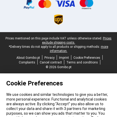
Legal footer
Prices mentioned on this page include VAT unless otherwise stated.
Prices
exclude shipping costs.
*Delivery times do not apply to all products or shipping methods:
more
information.
About Gomibo.pt
Privacy
Imprint
Cookie Preferences
Complaints
Cancel contract
Terms and conditions
© 2026 Gomibo.pt
Cookie Preferences
We use cookies and similar technologies to give you a better,
more personal experience. Functional and analytical cookies
are always active. By clicking “Accept” you also allow us to
collect your data and share it with 3 partners for marketing
purposes, so we can show you ads that matter to you. You