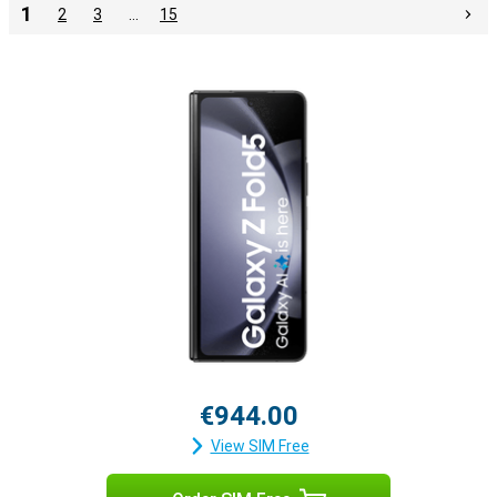
1
2
3
…
15
€944.00
View SIM Free