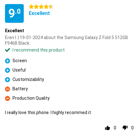
4.5 stars
9
.0
Excellent
Excellent
Eren I. | 19-01-2024 about the Samsung Galaxy Z Fold 5 512GB
F946B Black
I recommend this product
Screen
Pro
Useful
Pro
Customizability
Pro
Battery
Con
Production Quality
Con
I really love this phone. I highly recommed it.
0
0