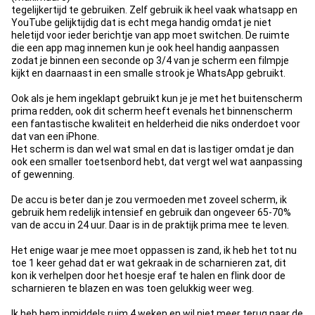
tegelijkertijd te gebruiken. Zelf gebruik ik heel vaak whatsapp en
YouTube gelijktijdig dat is echt mega handig omdat je niet
heletijd voor ieder berichtje van app moet switchen. De ruimte
die een app mag innemen kun je ook heel handig aanpassen
zodat je binnen een seconde op 3/4 van je scherm een filmpje
kijkt en daarnaast in een smalle strook je WhatsApp gebruikt.
Ook als je hem ingeklapt gebruikt kun je je met het buitenscherm
prima redden, ook dit scherm heeft evenals het binnenscherm
een fantastische kwaliteit en helderheid die niks onderdoet voor
dat van een iPhone.
Het scherm is dan wel wat smal en dat is lastiger omdat je dan
ook een smaller toetsenbord hebt, dat vergt wel wat aanpassing
of gewenning.
De accu is beter dan je zou vermoeden met zoveel scherm, ik
gebruik hem redelijk intensief en gebruik dan ongeveer 65-70%
van de accu in 24 uur. Daar is in de praktijk prima mee te leven.
Het enige waar je mee moet oppassen is zand, ik heb het tot nu
toe 1 keer gehad dat er wat gekraak in de scharnieren zat, dit
kon ik verhelpen door het hoesje eraf te halen en flink door de
scharnieren te blazen en was toen gelukkig weer weg.
Ik heb hem inmiddels ruim 4 weken en wil niet meer terug naar de