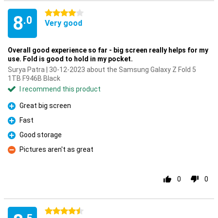
4 stars
8
.0
Very good
Overall good experience so far - big screen really helps for my
use. Fold is good to hold in my pocket.
Surya Patra | 30-12-2023 about the Samsung Galaxy Z Fold 5
1TB F946B Black
I recommend this product
Great big screen
Pro
Fast
Pro
Good storage
Pro
Pictures aren't as great
Con
0
0
4.5 stars