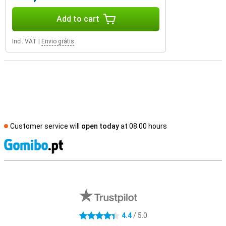
Add to cart
Incl. VAT
|
Envio grátis
Customer service will
open today
at 08.00 hours
S
External shop reviews
4.4
/ 5.0
4.4 stars