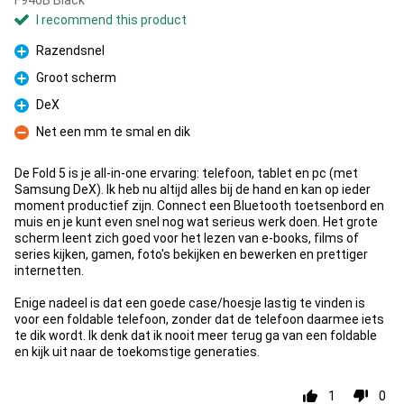
F946B Black
I recommend this product
Razendsnel
Pro
Groot scherm
Pro
DeX
Pro
Net een mm te smal en dik
Con
De Fold 5 is je all-in-one ervaring: telefoon, tablet en pc (met
Samsung DeX). Ik heb nu altijd alles bij de hand en kan op ieder
moment productief zijn. Connect een Bluetooth toetsenbord en
muis en je kunt even snel nog wat serieus werk doen. Het grote
scherm leent zich goed voor het lezen van e-books, films of
series kijken, gamen, foto's bekijken en bewerken en prettiger
internetten.
Enige nadeel is dat een goede case/hoesje lastig te vinden is
voor een foldable telefoon, zonder dat de telefoon daarmee iets
te dik wordt. Ik denk dat ik nooit meer terug ga van een foldable
en kijk uit naar de toekomstige generaties.
1
0