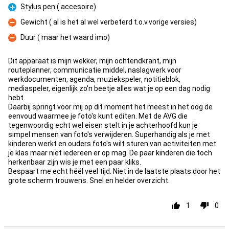
Stylus pen ( accesoire)
Pro
Gewicht ( al is het al wel verbeterd t.o.v.vorige versies)
Con
Duur ( maar het waard imo)
Con
Dit apparaat is mijn wekker, mijn ochtendkrant, mijn
routeplanner, communicatie middel, naslagwerk voor
werkdocumenten, agenda, muziekspeler, notitieblok,
mediaspeler, eigenlijk zo'n beetje alles wat je op een dag nodig
hebt.
Daarbij springt voor mij op dit moment het meest in het oog de
eenvoud waarmee je foto's kunt editen. Met de AVG die
tegenwoordig echt wel eisen stelt in je achterhoofd kun je
simpel mensen van foto's verwijderen. Superhandig als je met
kinderen werkt en ouders foto's wilt sturen van activiteiten met
je klas maar niet iedereen er op mag. De paar kinderen die toch
herkenbaar zijn wis je met een paar kliks.
Bespaart me echt héél veel tijd. Niet in de laatste plaats door het
grote scherm trouwens. Snel en helder overzicht.
1
0