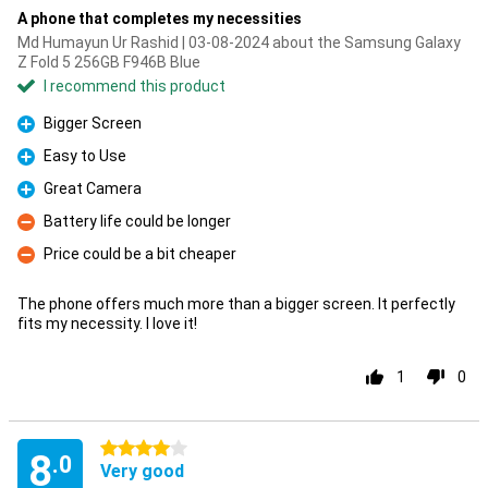
A phone that completes my necessities
Md Humayun Ur Rashid | 03-08-2024 about the Samsung Galaxy
Z Fold 5 256GB F946B Blue
I recommend this product
Bigger Screen
Pro
Easy to Use
Pro
Great Camera
Pro
Battery life could be longer
Con
Price could be a bit cheaper
Con
The phone offers much more than a bigger screen. It perfectly
fits my necessity. I love it!
1
0
4 stars
8
.0
Very good