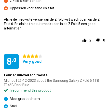
Z Fold 6 komt er aan
Con
Oppassen voor zand en stof
Con
Als je de nieuwste versie van de Z fold wilt wacht dan op de Z
Fold 6. En als het niet uit maakt dan is de Z Fold 5 een goed
alternatief.
2
0
4 stars
8
.0
Very good
Leuk en innoverend toestel
Michou | 26-12-2023 about the Samsung Galaxy Z Fold 5 1TB
F946B Dark Blue
I recommend this product
Mooi groot scherm
Pro
Snel
Pro