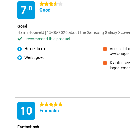
3.5 stars
7
.0
Good
Goed
Harm Hooiveld | 15-06-2026 about the Samsung Galaxy Xcover 6
I recommend this product
Helder beeld
Accu is bin
Pro
werkdagen 
Con
Werkt goed
Pro
Klantenser
ingestemd 
Con
5 stars
10
Fantastic
Fantastisch