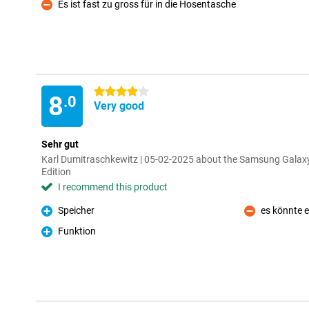
Es ist fast zu gross für in die Hosentasche
Con
4 stars
8
.0
Very good
Sehr gut
Karl Dumitraschkewitz | 05-02-2025 about the Samsung Galaxy
Edition
I recommend this product
Speicher
es könnte e
Pro
Con
Funktion
Pro