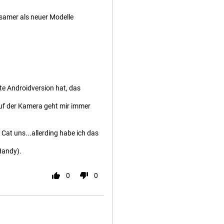
samer als neuer Modelle
ste Androidversion hat, das
auf der Kamera geht mir immer
Cat uns...allerding habe ich das
 Handy).
0
0