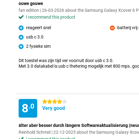
ouwe gouwe
fan edition | 26-03-2026 about the Samsung Galaxy Xcover 6 Pr
I recommend this product
reageert snel
batterij vrij
Pro
Con
usb c 3.0
Pro
2 fysieke sim
Pro
Dit toestel was zijn tijd ver voorruit door usb c 3.0.
Met 3.0 datakabel is usb c thetering mogelijk met 800 mps..go
4 stars
8
.0
Very good
älter aber besser durch längere Softwareaktualisierung (neu
Reinhold Schmid | 22-12-2025 about the Samsung Galaxy Xcover