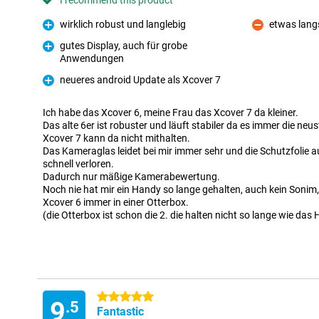
I recommend this product
wirklich robust und langlebig
etwas lang
Pro
Con
gutes Display, auch für grobe
Anwendungen
Pro
neueres android Update als Xcover 7
Pro
Ich habe das Xcover 6, meine Frau das Xcover 7 da kleiner.
Das alte 6er ist robuster und läuft stabiler da es immer die neu
Xcover 7 kann da nicht mithalten.
Das Kameraglas leidet bei mir immer sehr und die Schutzfolie 
schnell verloren.
Dadurch nur mäßige Kamerabewertung.
Noch nie hat mir ein Handy so lange gehalten, auch kein Sonim, 
Xcover 6 immer in einer Otterbox.
(die Otterbox ist schon die 2. die halten nicht so lange wie das
5 stars
9
.5
Fantastic