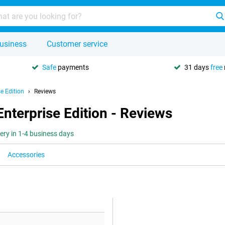
usiness
Customer service
Safe
payments
31 days
free
e Edition
Reviews
terprise Edition - Reviews
very in 1-4 business days
Accessories