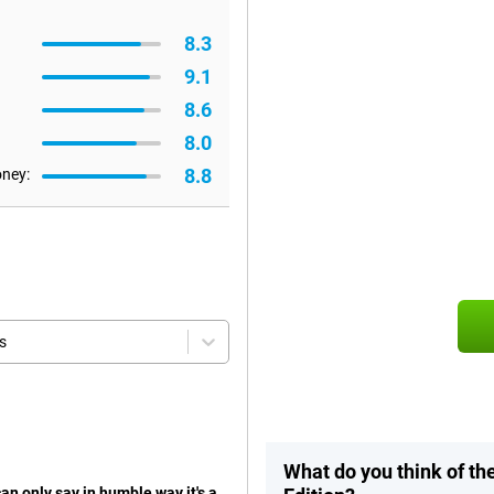
8.3
9.1
8.6
8.0
8.8
oney:
s
What do you think of t
an only say in humble way it's a