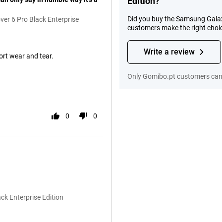
Edition?
Did you buy the Samsung Galax
er 6 Pro Black Enterprise
customers make the right choi
Write a review
rt wear and tear.
Only Gomibo.pt customers can 
0
0
ck Enterprise Edition