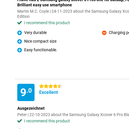
Brilliant easy use smartphone
Martin M.C. Coyle | 24-11-2023 about the Samsung Galaxy Xcov
Edition
I recommend this product
Very durable
Charging po
Pro
Con
Nice compact size
Pro
Easy functionable.
Pro
4.5 stars
9
.0
Excellent
Ausgezeichnet
Peter | 22-10-2023 about the Samsung Galaxy Xcover 6 Pro Bla
I recommend this product