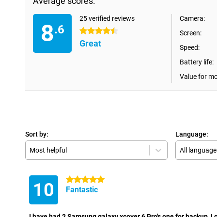
Average scores:
25 verified reviews
Camera:
8
.6
4.5 stars
Screen:
Great
Speed:
Battery life:
Value for m
Sort by:
Language:
Most helpful
All language
5 stars
10
Fantastic
I have had 2 Samsung galaxy xcover 6 Pro's one for backup, I c