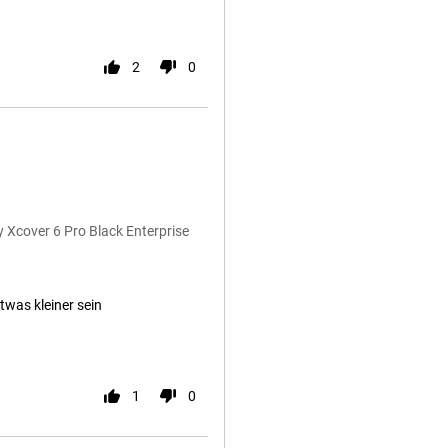
2
0
 Xcover 6 Pro Black Enterprise
twas kleiner sein
1
0