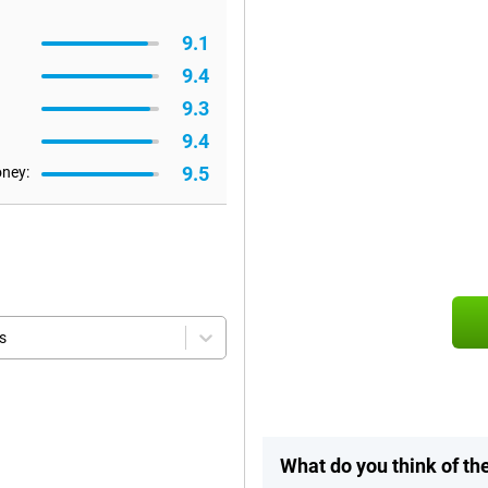
9.1
9.4
9.3
9.4
9.5
oney:
s
What do you think of t