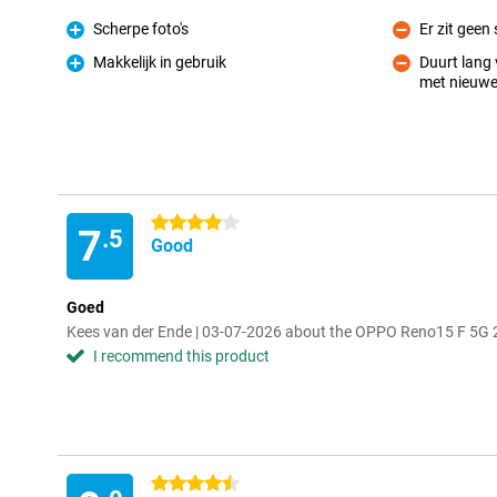
Scherpe foto's
Er zit geen
Pro
Con
Makkelijk in gebruik
Duurt lang 
Pro
met nieuwe
Con
4 stars
7
.5
Good
Goed
Kees van der Ende | 03-07-2026 about the OPPO Reno15 F 5G 
I recommend this product
4.5 stars