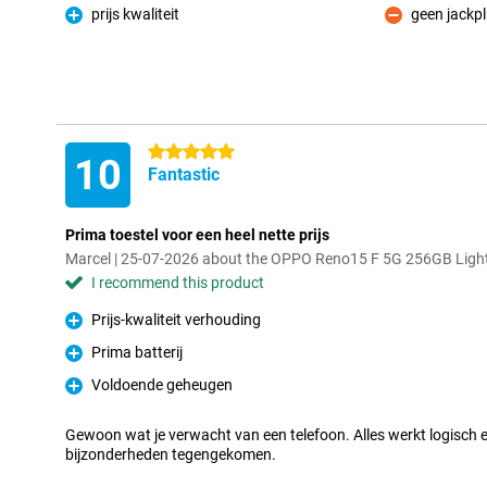
prijs kwaliteit
geen jackpl
Pro
Con
5 stars
10
Fantastic
Prima toestel voor een heel nette prijs
Marcel | 25-07-2026 about the OPPO Reno15 F 5G 256GB Light
I recommend this product
Prijs-kwaliteit verhouding
Pro
Prima batterij
Pro
Voldoende geheugen
Pro
Gewoon wat je verwacht van een telefoon. Alles werkt logisch 
bijzonderheden tegengekomen.