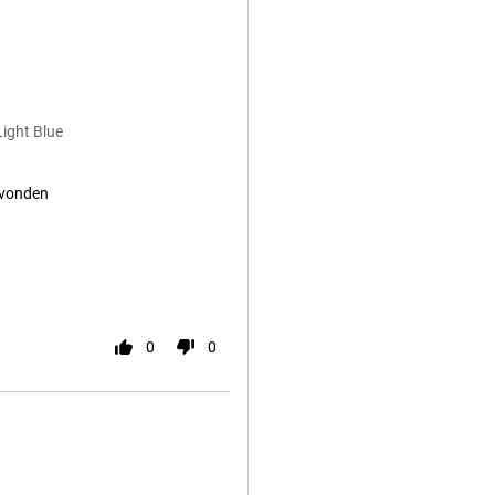
ight Blue
evonden
0
0