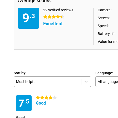
Average scores:
22 verified reviews
Camera:
9
.3
4.5 stars
Screen:
Excellent
Speed:
Battery life:
Value for m
Sort by:
Language:
Most helpful
All language
4 stars
7
.5
Good
Good