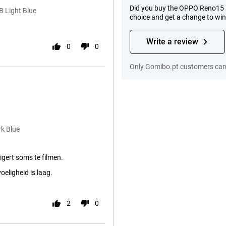
Did you buy the OPPO Reno15 F
 Light Blue
choice and get a change to wi
Write a review
0
0
Only Gomibo.pt customers can 
k Blue
gert soms te filmen.
eligheid is laag.
2
0