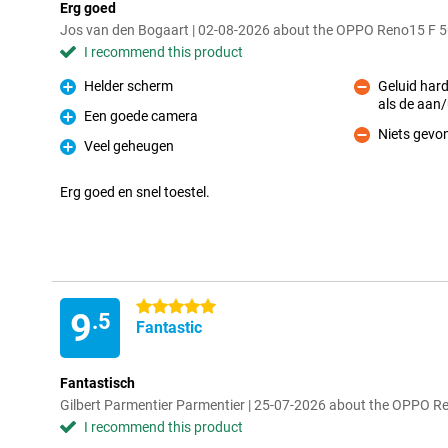
Erg goed
Jos van den Bogaart | 02-08-2026 about the OPPO Reno15 F 
I recommend this product
Helder scherm
Geluid hard
Pro
als de aan/
Con
Een goede camera
Pro
Niets gevo
Con
Veel geheugen
Pro
Erg goed en snel toestel.
5 stars
9
.5
Fantastic
Fantastisch
Gilbert Parmentier Parmentier | 25-07-2026 about the OPPO R
I recommend this product