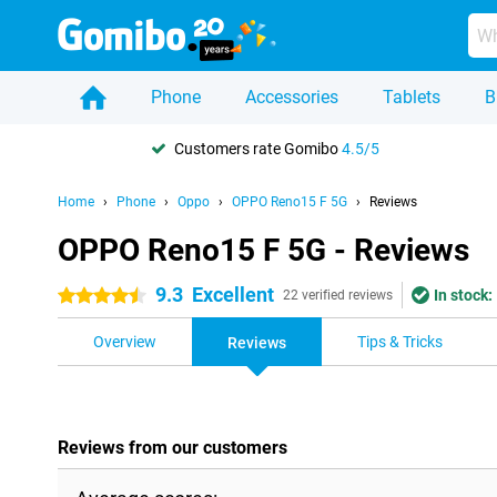
Phone
Accessories
Tablets
B
Customers rate Gomibo
4.5/5
Home
Phone
Oppo
OPPO Reno15 F 5G
Reviews
OPPO Reno15 F 5G - Reviews
9.3
Excellent
In stock:
4.5 stars
22 verified reviews
Overview
Tips & Tricks
Reviews
Reviews from our customers