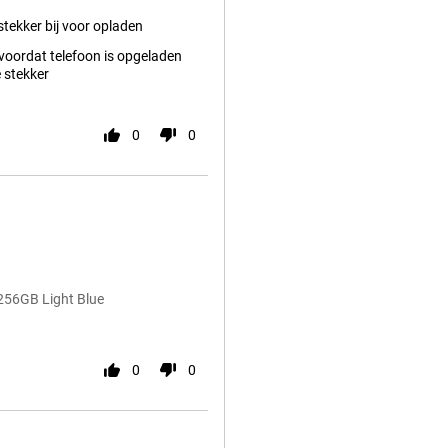
 stekker bij voor opladen
voordat telefoon is opgeladen
 stekker
0
0
256GB Light Blue
0
0