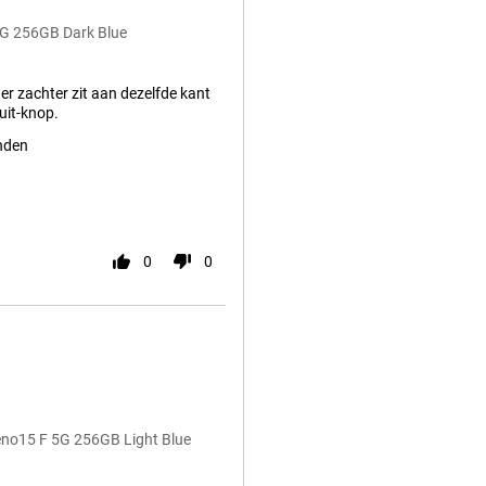
5G 256GB Dark Blue
er zachter zit aan dezelfde kant
uit-knop.
nden
0
0
eno15 F 5G 256GB Light Blue