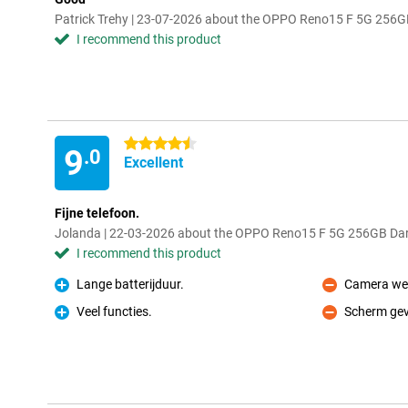
Patrick Trehy | 23-07-2026 about the OPPO Reno15 F 5G 256GB
I recommend this product
4.5 stars
9
.0
Excellent
Fijne telefoon.
Jolanda | 22-03-2026 about the OPPO Reno15 F 5G 256GB Dar
I recommend this product
Lange batterijduur.
Camera wei
Pro
Con
Veel functies.
Scherm gevo
Pro
Con