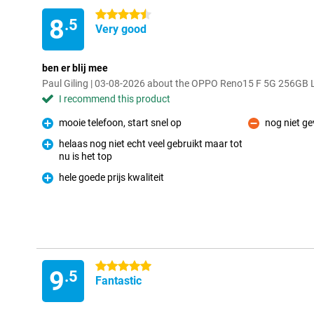
4.5 stars
8
.5
Very good
ben er blij mee
Paul Giling | 03-08-2026 about the OPPO Reno15 F 5G 256GB L
I recommend this product
mooie telefoon, start snel op
nog niet g
Pro
Con
helaas nog niet echt veel gebruikt maar tot
nu is het top
Pro
hele goede prijs kwaliteit
Pro
5 stars
9
.5
Fantastic