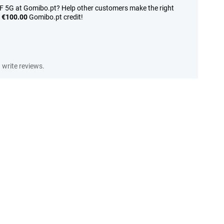
 5G at Gomibo.pt? Help other customers make the right
n
€100.00
Gomibo.pt credit!
write reviews.