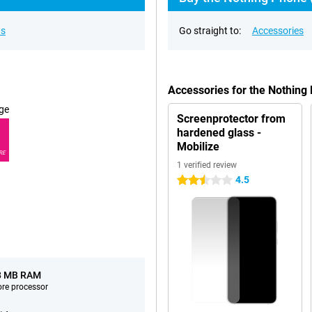
ns
Go straight to:
Accessories
Accessories for the Nothing
ge
Screenprotector from
hardened glass -
Mobilize
RE
1 verified review
4.5
2.5 stars
8 MB RAM
ore processor