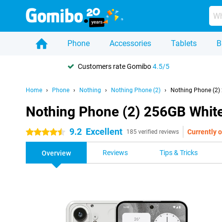
Phone
Accessories
Tablets
B
Customers rate Gomibo
4.5/5
Home
Phone
Nothing
Nothing Phone (2)
Nothing Phone (2)
Nothing Phone (2) 256GB Whit
9.2
Excellent
Currently o
4.5 stars
185 verified reviews
Reviews
Tips & Tricks
Overview