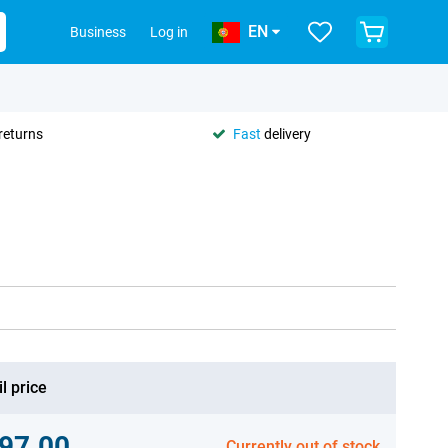
EN
Business
Log in
returns
Fast
delivery
l price
97.00
Currently out of stock