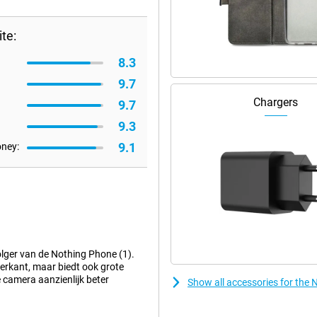
te:
8.3
9.7
Chargers
9.7
9.3
9.1
oney:
olger van de Nothing Phone (1).
terkant, maar biedt ook grote
ie camera aanzienlijk beter
Show all accessories for the