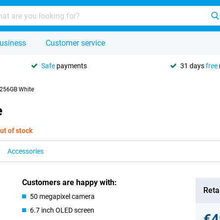
usiness
Customer service
Safe
payments
31 days
free
 256GB White
e
ut of stock
Accessories
Customers are happy with:
Retai
50 megapixel camera
6.7 inch OLED screen
€4