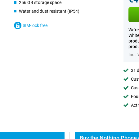
256 GB storage space
Water and dust resistant (IP54)
SIM-lock free
We're
White
produ
produ
Incl.
31 d
Cust
Cust
Foun
Acti
Buy the Nothing Phone (