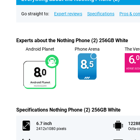
Go straight to:
Expert reviews
Specifications
Pros & co
Experts about the Nothing Phone (2) 256GB White
Android Planet
Phone Arena
The Ver
6.
0
8.
5
8.
VERGE SCO
0
Specifications Nothing Phone (2) 256GB White
6.7 inch
1228
2412x1080 pixels
Octa-c