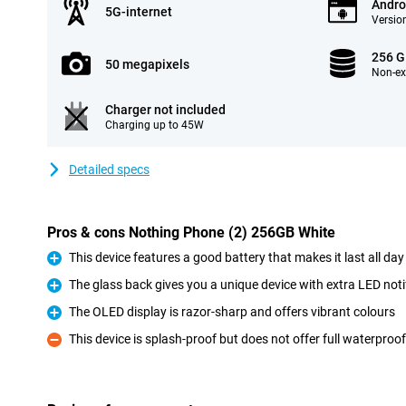
Andro
5G-internet
Version
256 
50 megapixels
Non-e
Charger not included
Charging up to 45W
Detailed specs
Pros & cons Nothing Phone (2) 256GB White
This device features a good battery that makes it last all day
Pro
The glass back gives you a unique device with extra LED noti
Pro
The OLED display is razor-sharp and offers vibrant colours
Pro
This device is splash-proof but does not offer full waterproo
Con