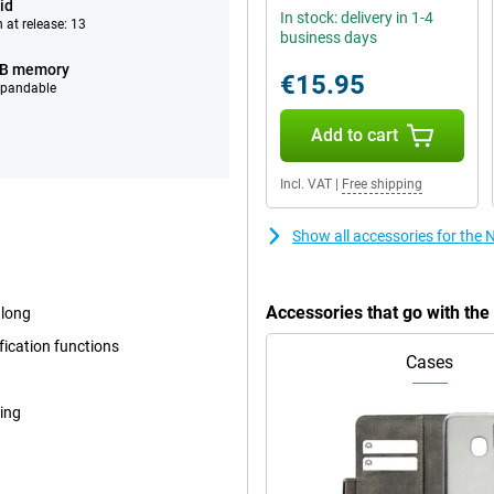
id
In stock: delivery in 1-4
 at release: 13
business days
GB memory
€15.95
xpandable
Add to cart
Incl. VAT
|
Free shipping
Show all accessories for the
Accessories that go with th
 long
fication functions
Cases
fing