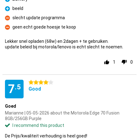
Pro
beeld
Pro
slecht update programma
Con
geen echt goede hoesje te koop
Con
Lekker snel opladen (68w) en 2dagen + te gebruiken.
update beleid bij motorola/lenovo is echt slecht te noemen.
1
0
4 stars
7
.5
Good
Goed
Marianne | 05-05-2026 about the Motorola Edge 70 Fusion
8GB/256GB Purple
I recommend this product
De Prijs/kwaliteit verhouding is heel goed!