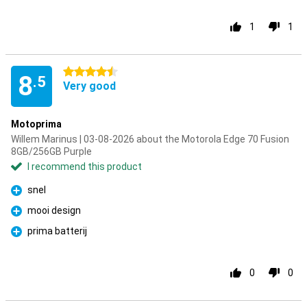
1
1
4.5 stars
8
.5
Very good
Motoprima
Willem Marinus | 03-08-2026 about the Motorola Edge 70 Fusion
8GB/256GB Purple
I recommend this product
snel
Pro
mooi design
Pro
prima batterij
Pro
0
0