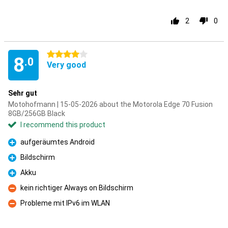
2
0
4 stars
8
.0
Very good
Sehr gut
Motohofmann | 15-05-2026 about the Motorola Edge 70 Fusion
8GB/256GB Black
I recommend this product
aufgeräumtes Android
Pro
Bildschirm
Pro
Akku
Pro
kein richtiger Always on Bildschirm
Con
Probleme mit IPv6 im WLAN
Con