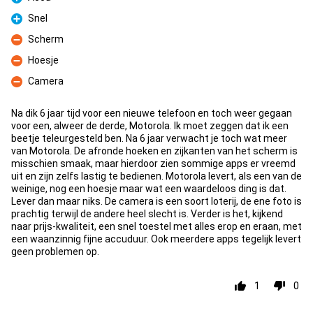
Pro
Snel
Pro
Scherm
Con
Hoesje
Con
Camera
Con
Na dik 6 jaar tijd voor een nieuwe telefoon en toch weer gegaan
voor een, alweer de derde, Motorola. Ik moet zeggen dat ik een
beetje teleurgesteld ben. Na 6 jaar verwacht je toch wat meer
van Motorola. De afronde hoeken en zijkanten van het scherm is
misschien smaak, maar hierdoor zien sommige apps er vreemd
uit en zijn zelfs lastig te bedienen. Motorola levert, als een van de
weinige, nog een hoesje maar wat een waardeloos ding is dat.
Lever dan maar niks. De camera is een soort loterij, de ene foto is
prachtig terwijl de andere heel slecht is. Verder is het, kijkend
naar prijs-kwaliteit, een snel toestel met alles erop en eraan, met
een waanzinnig fijne accuduur. Ook meerdere apps tegelijk levert
geen problemen op.
1
0