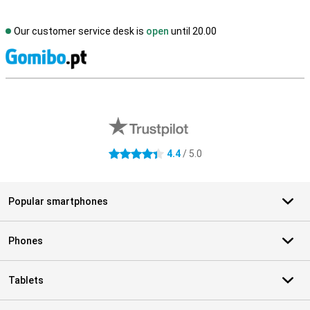
Our customer service desk is
open
until 20.00
S
External shop reviews
4.4
/ 5.0
4.4 stars
Popular smartphones
Phones
Tablets