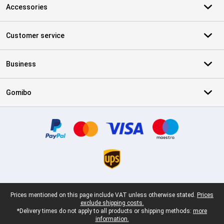
Accessories
Customer service
Business
Gomibo
Certificates, payment methods, delivery service partners
Legal footer
Prices mentioned on this page include VAT unless otherwise stated.
Prices
exclude shipping costs.
*Delivery times do not apply to all products or shipping methods:
more
information.