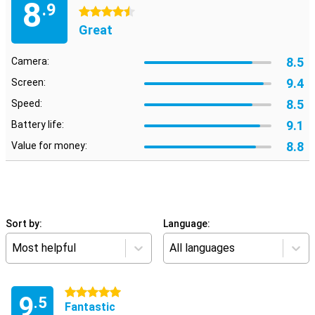
8
.9
4.5 stars
Great
8.5
Camera:
9.4
Screen:
8.5
Speed:
9.1
Battery life:
8.8
Value for money:
Sort by:
Language:
Most helpful
All languages
5 stars
9
.5
Fantastic