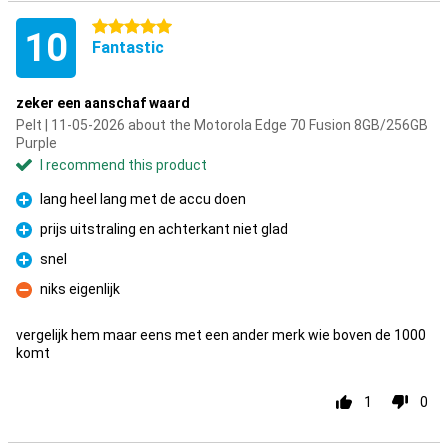
5 stars
10
Fantastic
zeker een aanschaf waard
Pelt | 11-05-2026 about the Motorola Edge 70 Fusion 8GB/256GB
Purple
I recommend this product
lang heel lang met de accu doen
Pro
prijs uitstraling en achterkant niet glad
Pro
snel
Pro
niks eigenlijk
Con
vergelijk hem maar eens met een ander merk wie boven de 1000
komt
1
0