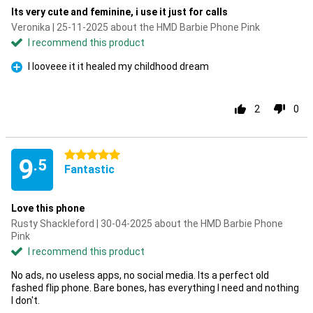
Its very cute and feminine, i use it just for calls
Veronika | 25-11-2025 about the HMD Barbie Phone Pink
I recommend this product
I looveee it it healed my childhood dream
Pro
2
0
5 stars
9
.5
Fantastic
Love this phone
Rusty Shackleford | 30-04-2025 about the HMD Barbie Phone
Pink
I recommend this product
No ads, no useless apps, no social media. Its a perfect old
fashed flip phone. Bare bones, has everything I need and nothing
I don't.