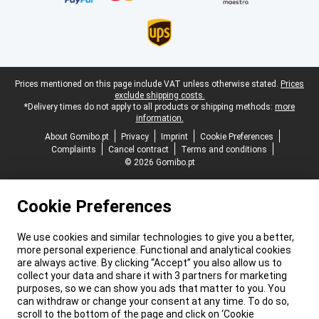
Legal footer
Prices mentioned on this page include VAT unless otherwise stated.
Prices
exclude shipping costs.
*Delivery times do not apply to all products or shipping methods:
more
information.
About Gomibo.pt
Privacy
Imprint
Cookie Preferences
Complaints
Cancel contract
Terms and conditions
© 2026 Gomibo.pt
Cookie Preferences
We use cookies and similar technologies to give you a better,
more personal experience. Functional and analytical cookies
are always active. By clicking “Accept” you also allow us to
collect your data and share it with 3 partners for marketing
purposes, so we can show you ads that matter to you. You
can withdraw or change your consent at any time. To do so,
scroll to the bottom of the page and click on ‘Cookie