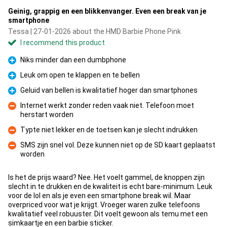
Geinig, grappig en een blikkenvanger. Even een break van je
smartphone
Tessa | 27-01-2026 about the HMD Barbie Phone Pink
I recommend this product
Niks minder dan een dumbphone
Pro
Leuk om open te klappen en te bellen
Pro
Geluid van bellen is kwalitatief hoger dan smartphones
Pro
Internet werkt zonder reden vaak niet. Telefoon moet
herstart worden
Con
Typte niet lekker en de toetsen kan je slecht indrukken
Con
SMS zijn snel vol. Deze kunnen niet op de SD kaart geplaatst
worden
Con
Is het de prijs waard? Nee. Het voelt gammel, de knoppen zijn
slecht in te drukken en de kwaliteit is echt bare-minimum. Leuk
voor de lol en als je even een smartphone break wil. Maar
overpriced voor wat je krijgt. Vroeger waren zulke telefoons
kwalitatief veel robuuster. Dit voelt gewoon als temu met een
simkaartje en een barbie sticker.