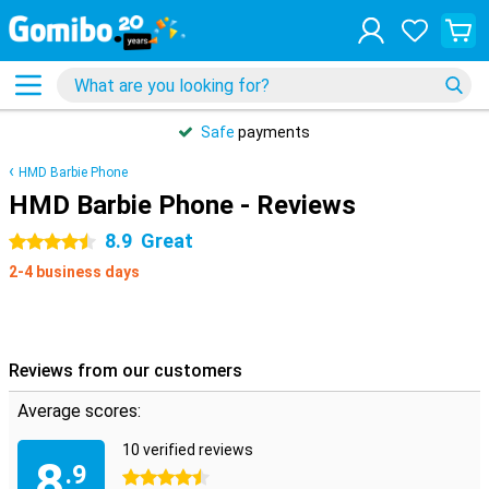
Safe
payments
HMD Barbie Phone
HMD Barbie Phone - Reviews
8.9
Great
4.5 stars
2-4 business days
Reviews from our customers
Average scores:
10 verified reviews
8
.9
4.5 stars