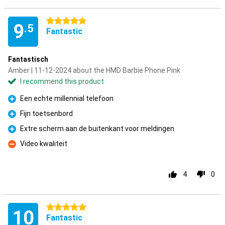
5 stars
9
.5
Fantastic
Fantastisch
Amber | 11-12-2024 about the HMD Barbie Phone Pink
I recommend this product
Een echte millennial telefoon
Pro
Fijn toetsenbord
Pro
Extre scherm aan de buitenkant voor meldingen
Pro
Video kwaliteit
Con
4
0
5 stars
10
Fantastic