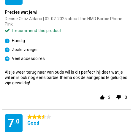
Precies wat je wil
Denise Ortiz Aldana | 02-02-2025 about the HMD Barbie Phone
Pink
I recommend this product
Handig
Pro
Zoals vroeger
Pro
Veel accessoires
Pro
Als je weer terug naar van ouds wil is dit perfect hij doet wat je
wil en is ook nog eens barbie thema ook de aangepaste geluidjes
zijn geweldig!
3
0
3.5 stars
7
.0
Good