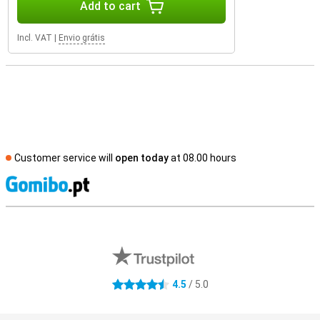
Add to cart
Incl. VAT
|
Envio grátis
Customer service will
open today
at 08.00 hours
S
External shop reviews
4.5
/ 5.0
4.5 stars