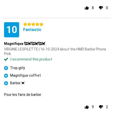
8
0
5 stars
10
Fantastic
Magnifique 🥰💓🥰💓🥰💓
VIRGINIE LESPILETTE | 16-10-2024 about the HMD Barbie Phone
Pink
I recommend this product
Trop girly
Pro
Magnifique coffret
Pro
Barbie 💓
Pro
Pour les fans de barbie
9
2