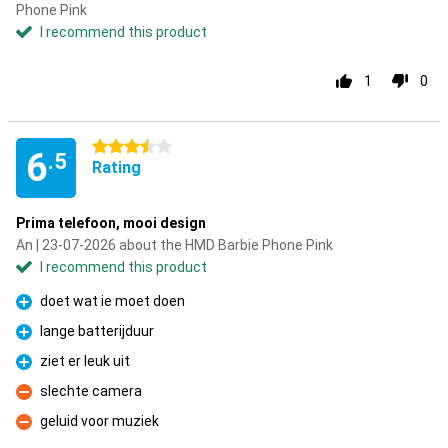
Phone Pink
I recommend this product
1
0
3.5 stars
6
.5
Rating
Prima telefoon, mooi design
An | 23-07-2026 about the HMD Barbie Phone Pink
I recommend this product
doet wat ie moet doen
Pro
lange batterijduur
Pro
ziet er leuk uit
Pro
slechte camera
Con
geluid voor muziek
Con