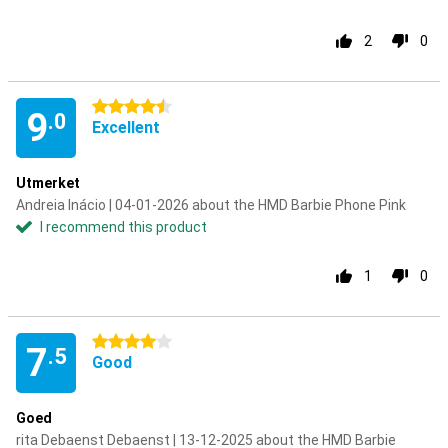
2
0
4.5 stars
9
.0
Excellent
Utmerket
Andreia Inácio | 04-01-2026 about the HMD Barbie Phone Pink
I recommend this product
1
0
4 stars
7
.5
Good
Goed
rita Debaenst Debaenst | 13-12-2025 about the HMD Barbie