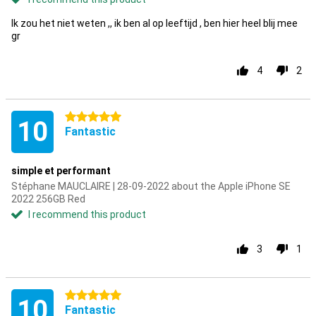
Ik zou het niet weten ,, ik ben al op leeftijd , ben hier heel blij mee
gr
4
2
5 stars
10
Fantastic
simple et performant
Stéphane MAUCLAIRE | 28-09-2022 about the Apple iPhone SE
2022 256GB Red
I recommend this product
3
1
5 stars
10
Fantastic