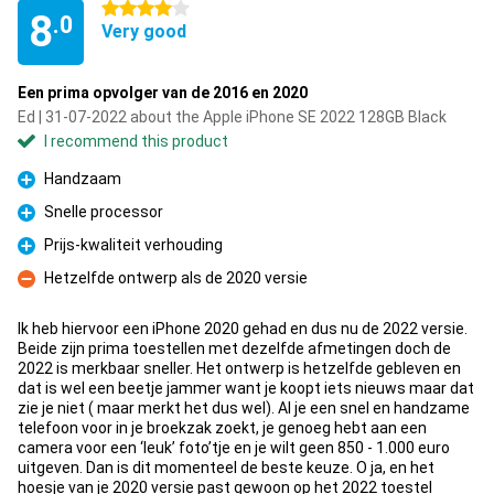
4 stars
8
.0
Very good
Een prima opvolger van de 2016 en 2020
Ed | 31-07-2022 about the Apple iPhone SE 2022 128GB Black
I recommend this product
Handzaam
Pro
Snelle processor
Pro
Prijs-kwaliteit verhouding
Pro
Hetzelfde ontwerp als de 2020 versie
Con
Ik heb hiervoor een iPhone 2020 gehad en dus nu de 2022 versie.
Beide zijn prima toestellen met dezelfde afmetingen doch de
2022 is merkbaar sneller. Het ontwerp is hetzelfde gebleven en
dat is wel een beetje jammer want je koopt iets nieuws maar dat
zie je niet ( maar merkt het dus wel). Al je een snel en handzame
telefoon voor in je broekzak zoekt, je genoeg hebt aan een
camera voor een ‘leuk’ foto’tje en je wilt geen 850 - 1.000 euro
uitgeven. Dan is dit momenteel de beste keuze. O ja, en het
hoesje van je 2020 versie past gewoon op het 2022 toestel