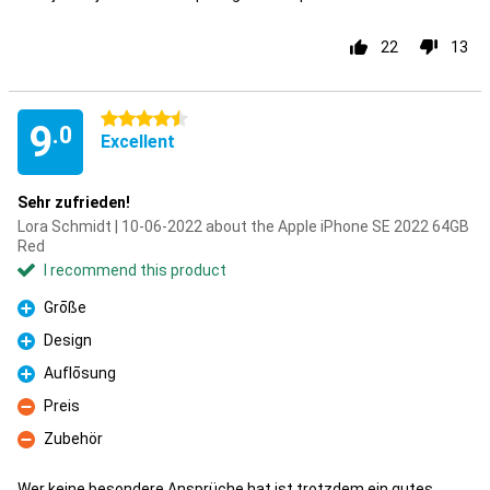
22
13
4.5 stars
9
.0
Excellent
Sehr zufrieden!
Lora Schmidt | 10-06-2022 about the Apple iPhone SE 2022 64GB
Red
I recommend this product
Grōße
Pro
Design
Pro
Auflōsung
Pro
Preis
Con
Zubehör
Con
Wer keine besondere Ansprüche hat ist trotzdem ein gutes