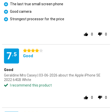
The last true small screen phone
Pro
Good camera
Pro
Strongest processor for the price
Pro
0
0
4 stars
7
.5
Good
Good
Geraldine Mrs Casey | 03-06-2026 about the Apple iPhone SE
2022 64GB White
I recommend this product
0
0