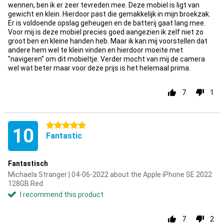
wennen, ben ik er zeer tevreden mee. Deze mobiel is ligt van
gewicht en klein. Hierdoor past die gemakkelijk in mijn broekzak.
Er is voldoende opslag geheugen en de batterij gaat lang mee.
Voor mij is deze mobiel precies goed aangezien ik zelf niet zo
groot ben en kleine handen heb. Maar ik kan mij voorstellen dat
andere hem wel te klein vinden en hierdoor moeite met
"navigeren" om dit mobieltje. Verder mocht van mij de camera
wel wat beter maar voor deze prijs is het helemaal prima.
7
1
5 stars
10
Fantastic
Fantastisch
Michaela Stranger | 04-06-2022 about the Apple iPhone SE 2022
128GB Red
I recommend this product
7
2