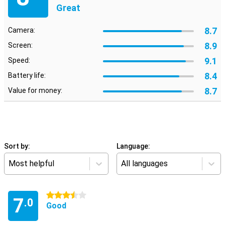
Great
8.7
Camera:
8.9
Screen:
9.1
Speed:
8.4
Battery life:
8.7
Value for money:
Sort by:
Language:
Most helpful
All languages
3.5 stars
7
.0
Good