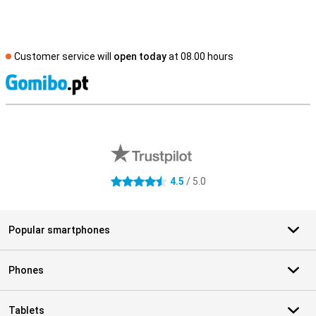
Customer service will
open today
at 08.00 hours
S
External shop reviews
4.5
/ 5.0
4.5 stars
Popular smartphones
Phones
Tablets