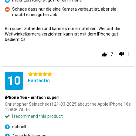
Preis-Leistung ist gut für ein IPhone
Pro
Schade dass nur die eine Kamera verbaut ist, aber sie
macht einen guten Job
Con
Bin super zufrieden und kann es nur empfehlen. Wer auf die
Weitwinkelkamera verzichten kann ist mit dem IPhone gut
bedient.😌
7
1
5 stars
10
Fantastic
iPhone 16e - einfach super!
Christopher Seinschedt | 21-03-2025 about the Apple iPhone 16e
128GB White
I recommend this product
schnell
Pro
Apple Intelligence