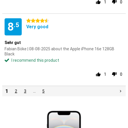
1
0
4.5 stars
8
.5
Very good
Sehr gut
Fabian Böke | 08-08-2025 about the Apple iPhone 16e 128GB
Black
I recommend this product
1
0
1
2
3
…
5