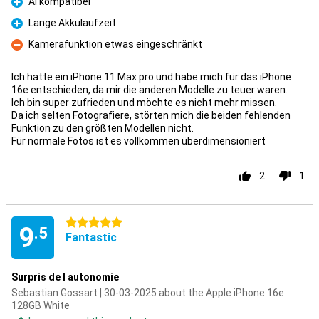
AI kompatibel
Pro
Lange Akkulaufzeit
Pro
Kamerafunktion etwas eingeschränkt
Con
Ich hatte ein iPhone 11 Max pro und habe mich für das iPhone
16e entschieden, da mir die anderen Modelle zu teuer waren.
Ich bin super zufrieden und möchte es nicht mehr missen.
Da ich selten Fotografiere, störten mich die beiden fehlenden
Funktion zu den größten Modellen nicht.
Für normale Fotos ist es vollkommen überdimensioniert
2
1
5 stars
9
.5
Fantastic
Surpris de l autonomie
Sebastian Gossart | 30-03-2025 about the Apple iPhone 16e
128GB White