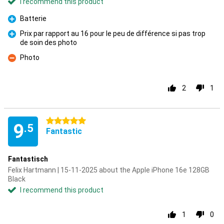
I recommend this product
Batterie
Pro
Prix par rapport au 16 pour le peu de différence si pas trop
de soin des photo
Pro
Photo
Con
2
1
5 stars
9
.5
Fantastic
Fantastisch
Felix Hartmann | 15-11-2025 about the Apple iPhone 16e 128GB
Black
I recommend this product
1
0