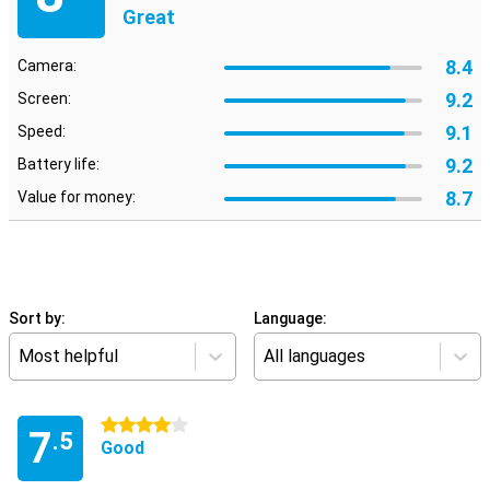
Great
8.4
Camera:
9.2
Screen:
9.1
Speed:
9.2
Battery life:
8.7
Value for money:
Sort by:
Language:
Most helpful
All languages
4 stars
7
.5
Good