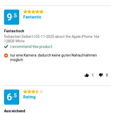
5 stars
9
.5
Fantastic
Fantastisch
Sebastian Seibert | 02-11-2025 about the Apple iPhone 16e
128GB White
I recommend this product
nur eine Kamera. dadurch keine guten Nahaufnahmen
möglich
Con
1
0
3.5 stars
6
.5
Rating
Ausreichend