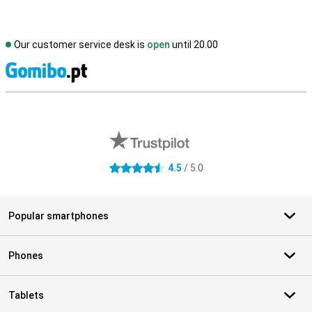
Our customer service desk is
open
until 20.00
S
External shop reviews
4.5
/ 5.0
4.5 stars
Popular smartphones
Phones
Tablets