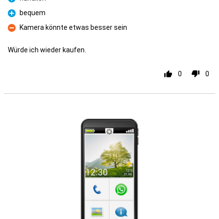
Prós
bequem
Prós
Kamera könnte etwas besser sein
Contras
Würde ich wieder kaufen.
0
0