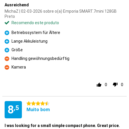
Ausreichend
MichaZ | 02-03-2026 sobre o(a) Emporia SMART.7mini 128GB
Preto
Recomendo este produto
Betriebssystem für Ältere
Prós
Lange Akkuleistung
Prós
Größe
Prós
Handling gewöhnungsbedürftig
Contras
Kamera
Contras
0
0
4.5 estrelas
8
,5
Muito bom
I was looking for a small simple compact phone. Great price.