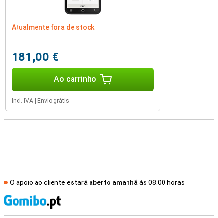
Atualmente fora de stock
181,00 €
Ao carrinho
Incl. IVA
|
Envio grátis
O apoio ao cliente estará
aberto amanhã
às 08.00 horas
R