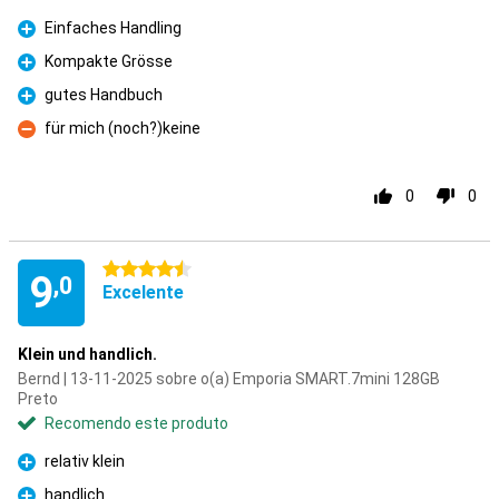
Einfaches Handling
Prós
Kompakte Grösse
Prós
gutes Handbuch
Prós
für mich (noch?)keine
Contras
0
0
4.5 estrelas
9
,0
Excelente
Klein und handlich.
Bernd | 13-11-2025 sobre o(a) Emporia SMART.7mini 128GB
Preto
Recomendo este produto
relativ klein
Prós
handlich