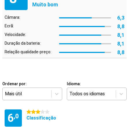
Muito bom
6,3
Câmara:
8,8
Ecrã:
8,1
Velocidade:
8,1
Duração da bateria:
8,8
Relação qualidade-preço:
Ordenar por:
Idioma:
Mais útil
Todos os idiomas
3 estrelas
6
,0
Classificação