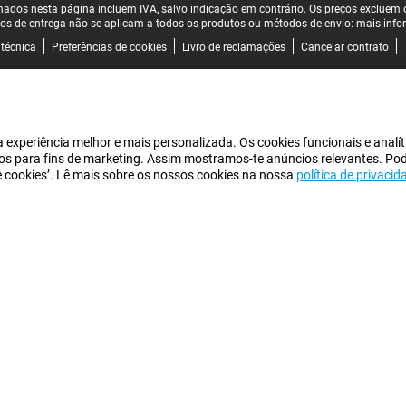
ados nesta página incluem IVA, salvo indicação em contrário.
Os preços excluem o
os de entrega não se aplicam a todos os produtos ou métodos de envio:
mais info
 técnica
Preferências de cookies
Livro de reclamações
Cancelar contrato
experiência melhor e mais personalizada. Os cookies funcionais e analít
iros para fins de marketing. Assim mostramos-te anúncios relevantes. Po
de cookies’. Lê mais sobre os nossos cookies na nossa
política de privacid