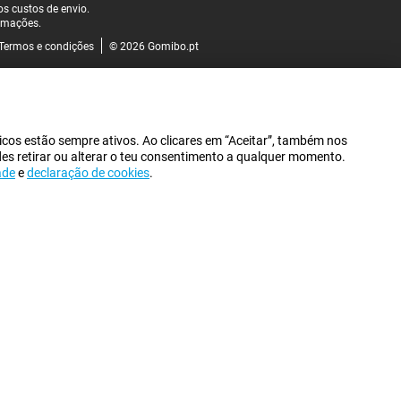
s custos de envio.
rmações.
Termos e condições
© 2026 Gomibo.pt
icos estão sempre ativos. Ao clicares em “Aceitar”, também nos
des retirar ou alterar o teu consentimento a qualquer momento.
ade
e
declaração de cookies
.