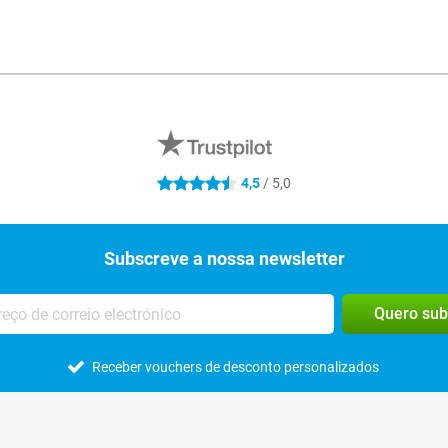
4,5
/ 5,0
4.5 estrelas
Subscreve a nossa newsletter
Quero sub
Receber vouchers de desconto personalizados