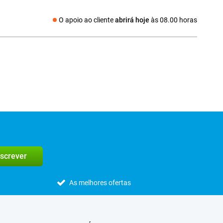
O apoio ao cliente
abrirá hoje
às 08.00 horas
Redes sociais
screver
As melhores ofertas