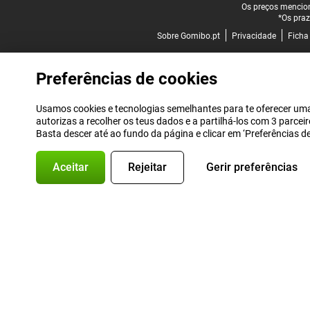
Rodapé legal
Os preços mencion
*Os praz
Sobre Gomibo.pt
Privacidade
Ficha
Preferências de cookies
Usamos cookies e tecnologias semelhantes para te oferecer uma 
autorizas a recolher os teus dados e a partilhá-los com 3 parce
Basta descer até ao fundo da página e clicar em ‘Preferências 
Aceitar
Rejeitar
Gerir preferências