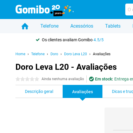
Telefone
Acessórios
Tablets
Os clientes avaliam Gomibo
4.5/5
Home
Telefone
Doro
Doro Leva L20
Avaliações
Doro Leva L20 - Avaliações
Em stock:
Entrega em
0 estrelas
Ainda nenhuma avaliação
Descrição geral
Dicas e tru
Avaliações