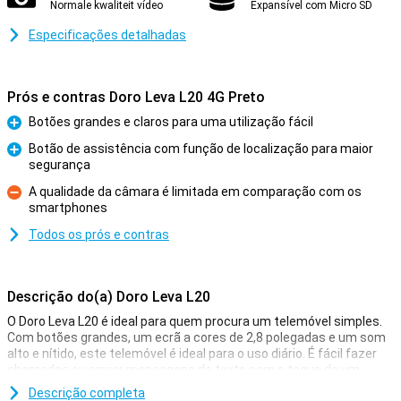
Normale kwaliteit vídeo
Expansível com Micro SD
Especificações detalhadas
Prós e contras Doro Leva L20 4G Preto
Botões grandes e claros para uma utilização fácil
Prós
Botão de assistência com função de localização para maior
segurança
Prós
A qualidade da câmara é limitada em comparação com os
smartphones
Contras
Todos os prós e contras
Descrição do(a) Doro Leva L20
O Doro Leva L20 é ideal para quem procura um telemóvel simples.
Com botões grandes, um ecrã a cores de 2,8 polegadas e um som
alto e nítido, este telemóvel é ideal para o uso diário. É fácil fazer
chamadas ou enviar mensagens de texto com o toque de um
botão e os contactos favoritos são rapidamente acessíveis
Descrição completa