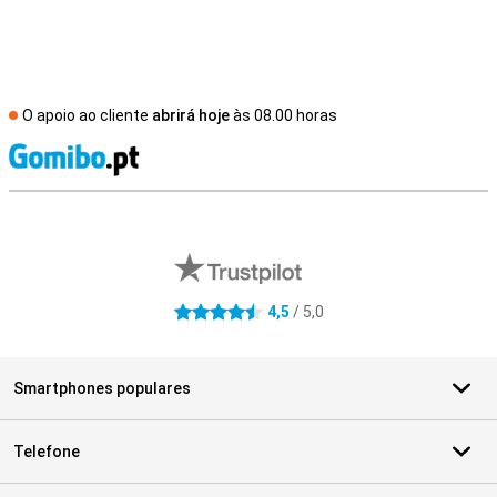
O apoio ao cliente
abrirá hoje
às 08.00 horas
R
Avaliações de lojas externas
4,5
/ 5,0
4.5 estrelas
Smartphones populares
Telefone