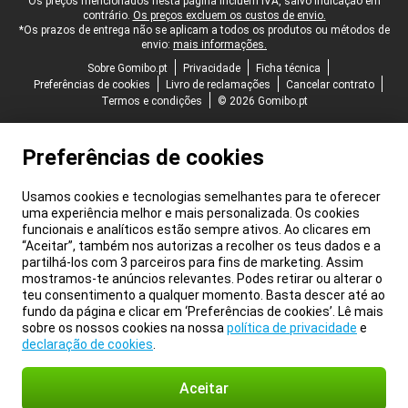
Rodapé legal
Os preços mencionados nesta página incluem IVA, salvo indicação em
contrário.
Os preços excluem os custos de envio.
*Os prazos de entrega não se aplicam a todos os produtos ou métodos de
envio:
mais informações.
Sobre Gomibo.pt
Privacidade
Ficha técnica
Preferências de cookies
Livro de reclamações
Cancelar contrato
Termos e condições
© 2026 Gomibo.pt
Preferências de cookies
Usamos cookies e tecnologias semelhantes para te oferecer
uma experiência melhor e mais personalizada. Os cookies
funcionais e analíticos estão sempre ativos. Ao clicares em
“Aceitar”, também nos autorizas a recolher os teus dados e a
partilhá-los com 3 parceiros para fins de marketing. Assim
mostramos-te anúncios relevantes. Podes retirar ou alterar o
teu consentimento a qualquer momento. Basta descer até ao
fundo da página e clicar em ‘Preferências de cookies’. Lê mais
sobre os nossos cookies na nossa
política de privacidade
e
declaração de cookies
.
Aceitar