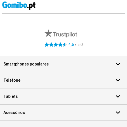
R
Avaliações de lojas externas
4,5
/ 5,0
4.5 estrelas
Smartphones populares
Telefone
Tablets
Acessórios