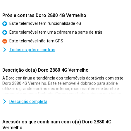
Prós e contras Doro 2880 4G Vermelho
Este telemóvel tem funcionalidade 4G
Prós
Este telemóvel tem uma câmara na parte de trás
Prós
Este telemóvel não tem GPS
Contras
Todos os prós e contras
Descrição do(a) Doro 2880 4G Vermelho
A Doro continua a tendência dos telemóveis dobráveis com este
Doro 2880 4G Vermelho. Este telemóvel é dobrado para abrir e
utilizar o grande ecrã no seu interior, mas mantém-se bonito e
compacto quando fechado. Como resultado, cabe no seu bolso.
Descrição completa
Internet 4G
Apesar de ser um telemóvel simples, o Doro 2880 tem uma ligação
4G. Isto dá-lhe cobertura em quase todo o lado e a ligação é tão
Acessórios que combinam com o(a) Doro 2880 4G
rápida como num smartphone normal.
Vermelho