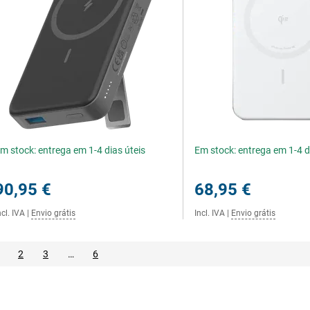
m stock: entrega em 1-4 dias úteis
Em stock: entrega em 1-4 d
90,95 €
68,95 €
ncl. IVA
|
Envio grátis
Incl. IVA
|
Envio grátis
2
3
…
6