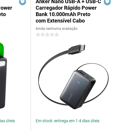
Anker Nano USB-A + USB-C
Power
Carregador Rápido Power
eto
Bank 10.000mAh Preto
com Extensível Cabo
Ainda nenhuma avaliação
0 estrelas
ias úteis
Em stock: entrega em 1-4 dias úteis