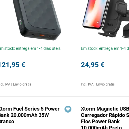
m stock: entrega em 1-4 dias úteis
Em stock: entrega em 1-4 d
121,95 €
24,95 €
ncl. IVA
|
Envio grátis
Incl. IVA
|
Envio grátis
Xtorm Fuel Series 5 Power
Xtorm Magnetic US
Bank 20.000mAh 35W
Carregador Rápido 
Branco
Fios Power Bank
10.000mAh Preto