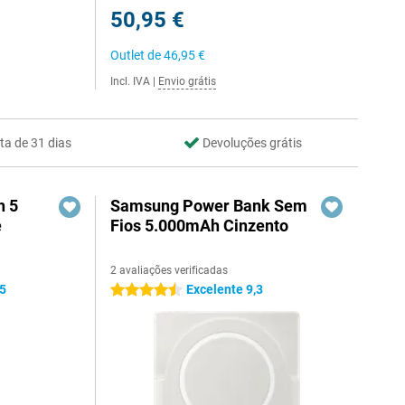
50,95 €
Outlet de
46,95 €
Incl. IVA
|
Envio grátis
ta de 31 dias
Devoluções grátis
h 5
Samsung Power Bank Sem
e
Fios 5.000mAh Cinzento
2 avaliações verificadas
,5
Excelente 9,3
4.5 estrelas