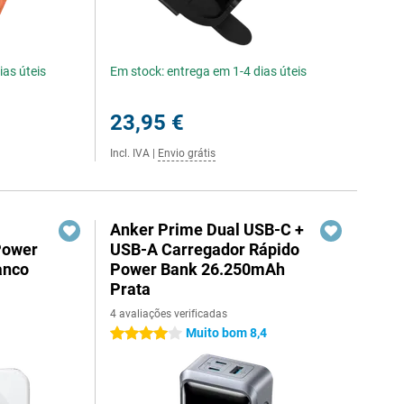
ias úteis
Em stock: entrega em 1-4 dias úteis
23,95 €
Incl. IVA
|
Envio grátis
Anker Prime Dual USB-C +
Power
USB-A Carregador Rápido
anco
Power Bank 26.250mAh
Prata
4 avaliações verificadas
1
Muito bom 8,4
4 estrelas