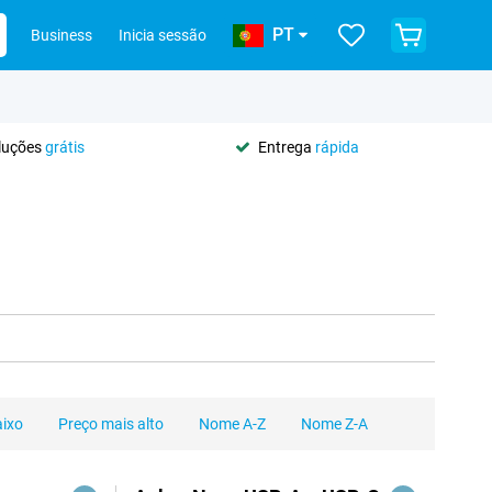
PT
Business
Inicia sessão
oluções
grátis
Entrega
rápida
aixo
Preço mais alto
Nome A-Z
Nome Z-A