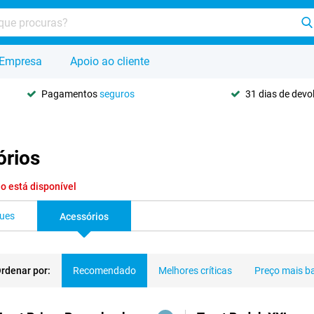
Empresa
Apoio ao cliente
Pagamentos
seguros
31 dias de dev
órios
o está disponível
ques
Acessórios
rdenar por:
Recomendado
Melhores críticas
Preço mais b
dutos