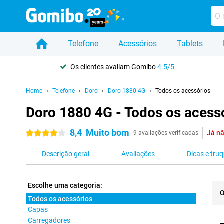
Telefone
Acessórios
Tablets
Os clientes avaliam Gomibo
4.5/5
Home
Telefone
Doro
Doro 1880 4G
Todos os acessórios
Doro 1880 4G - Todos os acess
8,4
Muito bom
Já nã
4 estrelas
9 avaliações verificadas
Descrição geral
Avaliações
Dicas e tru
Escolhe uma categoria:
O
Todos os acessórios
Capas
Pro
Carregadores