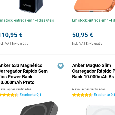
m stock: entrega em 1-4 dias úteis
Em stock: entrega em 1-4 d
110,95 €
50,95 €
ncl. IVA
|
Envio grátis
Incl. IVA
|
Envio grátis
Anker 633 Magnético
Anker MagGo Slim
Carregador Rápido Sem
Carregador Rápido 
Fios Power Bank
Bank 10.000mAh Br
10.000mAh Preto
 avaliações verificadas
6 avaliações verificadas
Excelente 9,1
Excelente 9,
.5 estrelas
4.5 estrelas