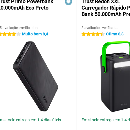
Trust Primo Powerbank
Trust Redoh XXL
20.000mAh Eco Preto
Carregador Rápido 
Bank 50.000mAh Pr
5 avaliações verificadas
8 avaliações verificadas
Muito bom 8,4
Ótimo 8,8
 estrelas
4.5 estrelas
m stock: entrega em 1-4 dias úteis
Em stock: entrega em 1-4 d