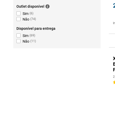
Outlet disponível
Sim
(
6
)
Não
(
74
)
I
Disponível para entrega
Sim
(
69
)
Não
(
11
)
2
4