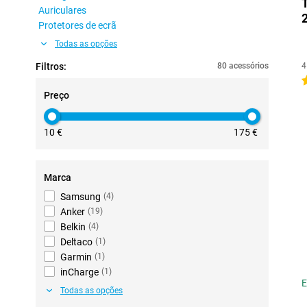
Auriculares
Protetores de ecrã
Todas as opções
Filtros:
80 acessórios
4
4
Preço
10 €
175 €
Marca
Samsung
(
4
)
Anker
(
19
)
Belkin
(
4
)
Deltaco
(
1
)
Garmin
(
1
)
inCharge
(
1
)
E
Todas as opções