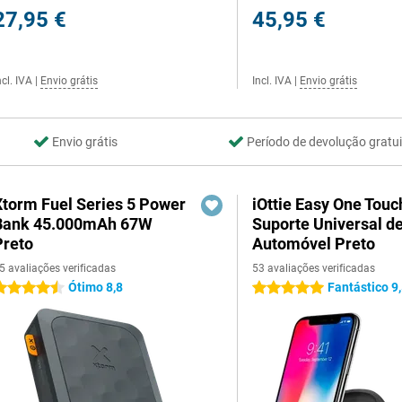
27,95 €
45,95 €
ncl. IVA
|
Envio grátis
Incl. IVA
|
Envio grátis
Envio grátis
Período de devolução gratui
Xtorm Fuel Series 5 Power
iOttie Easy One Touc
Bank 45.000mAh 67W
Suporte Universal d
Preto
Automóvel Preto
5 avaliações verificadas
53 avaliações verificadas
Ótimo 8,8
Fantástico 9
.5 estrelas
5 estrelas