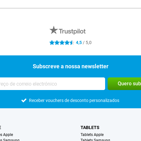
R
4,5
/ 5,0
4.5 estrelas
Subscreve a nossa newsletter
Quero sub
Receber vouchers de desconto personalizados
E
TABLETS
s Apple
Tablets Apple
es Samsung
Tablets Samsung