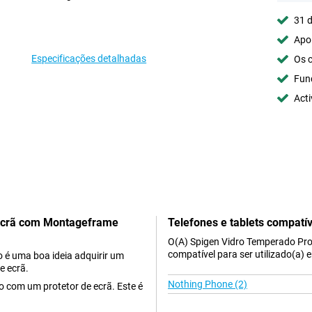
31 d
Apoi
Especificações detalhadas
Os c
Fun
Acti
 Ecrã com Montageframe
Telefones e tablets compatív
O(A) Spigen Vidro Temperado Pro
compatível para ser utilizado(a)
 é uma boa ideia adquirir um
e ecrã.
Nothing Phone (2)
-o com um protetor de ecrã. Este é