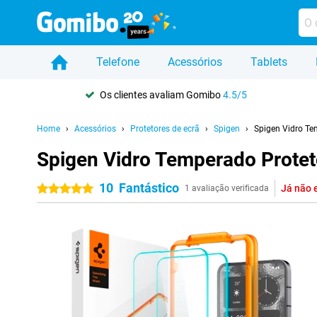
Telefone
Acessórios
Tablets
Os clientes avaliam Gomibo
4.5/5
Home
Acessórios
Protetores de ecrã
Spigen
Spigen Vidro Te
Spigen Vidro Temperado Prote
10
Fantástico
Já não 
5 estrelas
1 avaliação verificada