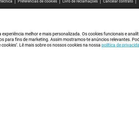
 técnica
Preferências de cookies
Livro de reclamações
Cancelar contrato
experiência melhor e mais personalizada. Os cookies funcionais e analít
iros para fins de marketing. Assim mostramos-te anúncios relevantes. Po
de cookies’. Lê mais sobre os nossos cookies na nossa
política de privacid