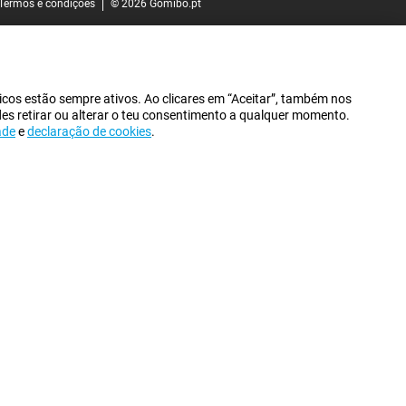
Termos e condições
© 2026 Gomibo.pt
icos estão sempre ativos. Ao clicares em “Aceitar”, também nos
des retirar ou alterar o teu consentimento a qualquer momento.
ade
e
declaração de cookies
.