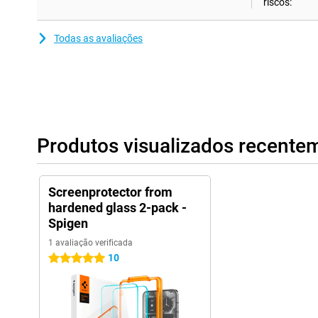
riscos:
Todas as avaliações
Produtos visualizados recente
Screenprotector from
hardened glass 2-pack -
Spigen
1 avaliação verificada
10
5 estrelas