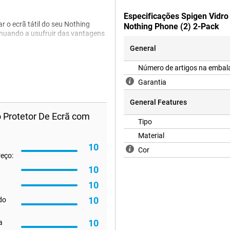
Especificações Spigen Vidr
r o ecrã tátil do seu Nothing
Nothing Phone (2) 2-Pack
tinuando a usufruir das vantagens
General
. Isto permite-lhe instalar o
Número de artigos na emba
Garantia
General Features
 Protetor De Ecrã com
Tipo
Material
10
Cor
reço:
10
10
10
 do
10
a