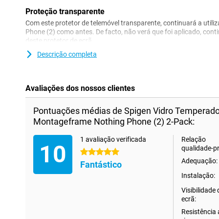
Proteção transparente
Com este protetor de telemóvel transparente, continuará a utiliza
Phone (2) como antes. De facto, não verá que foi aplicado, con
deste protetor de ecrã.
Este protetor de ecrã é fornecido com uma estrutura de montagem
Descrição completa
protetor de ecrã de forma muito fácil e perfeita!
Avaliações dos nossos clientes
Pontuações médias de Spigen Vidro Temperado
Montageframe Nothing Phone (2) 2-Pack:
1 avaliação verificada
Relação
10
qualidade-p
5 estrelas
Adequação:
Fantástico
Instalação:
Visibilidade
ecrã:
Resistência 