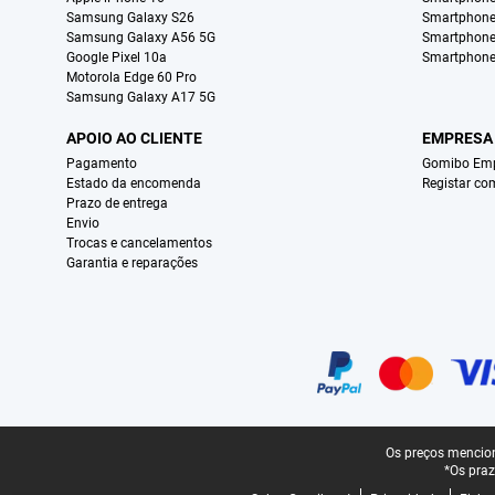
Samsung Galaxy S26
Smartphone
Samsung Galaxy A56 5G
Smartphone
Google Pixel 10a
Smartphone
Motorola Edge 60 Pro
Samsung Galaxy A17 5G
APOIO AO CLIENTE
EMPRESA
Pagamento
Gomibo Emp
Estado da encomenda
Registar co
Prazo de entrega
Envio
Trocas e cancelamentos
Garantia e reparações
Certificados, métodos de pagamento, parceiros do serviço de entregas
Rodapé legal
Os preços mencion
*Os praz