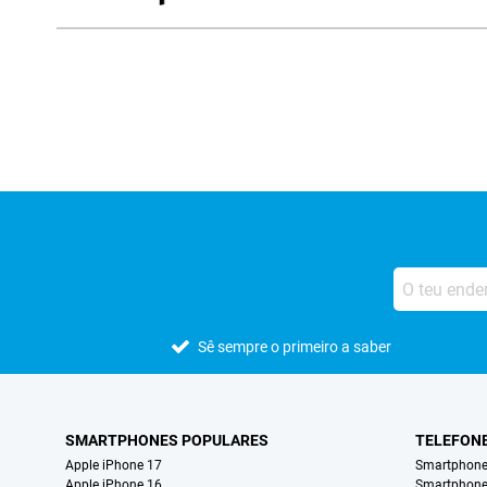
Avaliações de lojas externas
Sê sempre o primeiro a saber
SMARTPHONES POPULARES
TELEFON
Apple iPhone 17
Smartphone
Apple iPhone 16
Smartphon