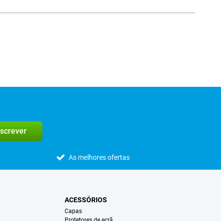
edes sociais
screver
As melhores ofertas
ACESSÓRIOS
Capas
Protetores de ecrã