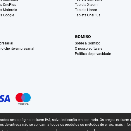
s OnePlus
Tablets Xiaomi
s Motorola
Tablets Honor
s Google
Tablets OnePlus
GOMIBO
resarial
Sobre a Gomibo
mo cliente empresarial
O nosso software
Política de privacidade
ados nesta página incluem IVA, salvo indicação em contrário.
Os preços excluem o
os de entrega não se aplicam a todos os produtos ou métodos de envio:
mais info