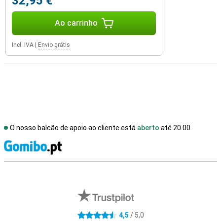
32,95 €
Ao carrinho
Incl. IVA
|
Envio grátis
O nosso balcão de apoio ao cliente está
aberto
até 20.00
R
Avaliações de lojas externas
4,5
/ 5,0
4.5 estrelas