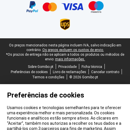
Rodapé legal
Os preços mencionados nesta página incluem IVA, salvo indicação em
contrário.
Os preços excluem os custos de envio.
*Os prazos de entrega não se aplicam a todos os produtos ou métodos de
envio:
mais informações.
Sobre Gomibo.pt
Privacidade
Ficha técnica
Preferências de cookies
Livro de reclamações
Cancelar contrato
Termos e condições
© 2026 Gomibo.pt
Preferências de cookies
Usamos cookies e tecnologias semelhantes para te oferecer
uma experiência melhor e mais personalizada. Os cookies
funcionais e analíticos estão sempre ativos. Ao clicares em
“Aceitar”, também nos autorizas a recolher os teus dados e a
partilhá-los com 3 parceiros para fins de marketing. Assim