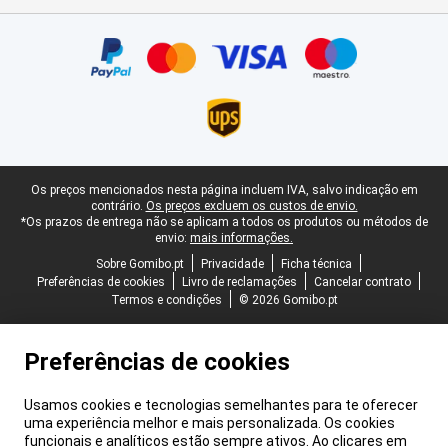
Certificados, métodos de pagamento, parceiros do serviço de ent
Rodapé legal
Os preços mencionados nesta página incluem IVA, salvo indicação em
contrário.
Os preços excluem os custos de envio.
*Os prazos de entrega não se aplicam a todos os produtos ou métodos de
envio:
mais informações.
Sobre Gomibo.pt
Privacidade
Ficha técnica
Preferências de cookies
Livro de reclamações
Cancelar contrato
Termos e condições
© 2026 Gomibo.pt
Preferências de cookies
Usamos cookies e tecnologias semelhantes para te oferecer
uma experiência melhor e mais personalizada. Os cookies
funcionais e analíticos estão sempre ativos. Ao clicares em