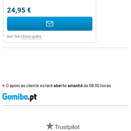
24,95 €
Incl. IVA
|
Envio grátis
O apoio ao cliente estará
aberto amanhã
às 08.00 horas
R
Avaliações de lojas externas