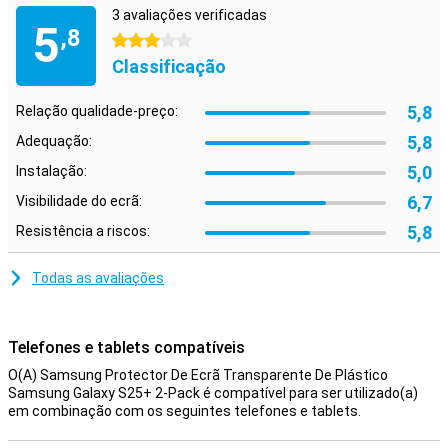
3 avaliações verificadas
Super resistente a riscos e poeira
5
,8
3 estrelas
Este protetor de ecrã oferece uma excelente proteção contra
Classificação
riscos e sujidade. Quer guarde frequentemente o telemóvel na
mala ou o utilize intensivamente, o ecrã permanecerá livre de
danos e partículas de pó.
5,8
Relação qualidade-preço:
5,8
Adequação:
Compatibilidade com impressões digitais ultra-sónicas
Não se preocupe com a segurança do seu telemóvel. Este protetor
5,0
Instalação:
de ecrã foi especialmente concebido para funcionar
6,7
Visibilidade do ecrã:
perfeitamente com o scanner de impressões digitais ultrassónico
do seu Samsung Galaxy S25+. Isto permite-lhe desbloquear o seu
5,8
Resistência a riscos:
dispositivo de forma rápida, segura e sem complicações, sem
comprometer a experiência do utilizador.
Todas as avaliações
Telefones e tablets compatíveis
O(A) Samsung Protector De Ecrã Transparente De Plástico
Samsung Galaxy S25+ 2-Pack é compatível para ser utilizado(a)
em combinação com os seguintes telefones e tablets.