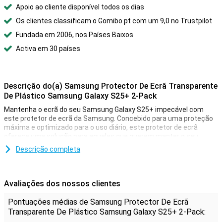
Apoio ao cliente disponível todos os dias
Os clientes classificam o Gomibo.pt com um 9,0 no Trustpilot
Fundada em 2006, nos Países Baixos
Activa em 30 países
Descrição do(a) Samsung Protector De Ecrã Transparente
De Plástico Samsung Galaxy S25+ 2-Pack
Mantenha o ecrã do seu Samsung Galaxy S25+ impecável com
este protetor de ecrã da Samsung. Concebido para uma proteção
máxima e optimizado para o uso diário, este protetor de ecrã
oferece uma solução para aqueles que querem manter o seu
smartphone nas melhores condições.
Descrição completa
Revestimento antirreflexo
Desfrute de uma imagem cristalina, independentemente das
Avaliações dos nossos clientes
condições de iluminação. Graças ao avançado revestimento
antirreflexo, o brilho é reduzido e o contraste é melhorado, mesmo
Pontuações médias de Samsung Protector De Ecrã
sob luz solar direta. Ideal para ver vídeos, ler mensagens ou
Transparente De Plástico Samsung Galaxy S25+ 2-Pack:
trabalhar em movimento, sem que a luz o distraia.