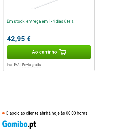
Em stock: entrega em 1-4 dias úteis
42,95 €
Ao carrinho
Incl. IVA
|
Envio grátis
O apoio ao cliente
abrirá hoje
às 08.00 horas
R