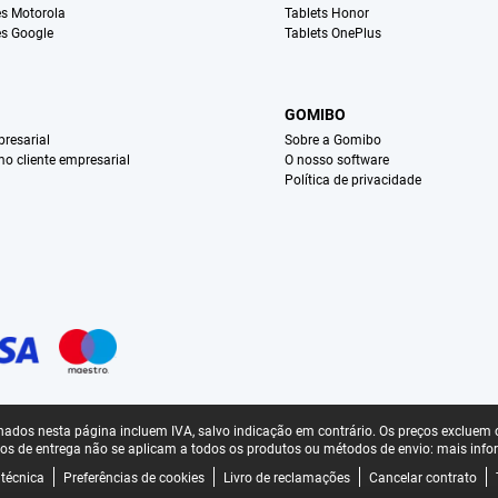
s Motorola
Tablets Honor
s Google
Tablets OnePlus
GOMIBO
resarial
Sobre a Gomibo
mo cliente empresarial
O nosso software
Política de privacidade
ados nesta página incluem IVA, salvo indicação em contrário.
Os preços excluem o
os de entrega não se aplicam a todos os produtos ou métodos de envio:
mais info
 técnica
Preferências de cookies
Livro de reclamações
Cancelar contrato