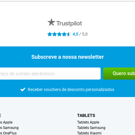
4,5
/ 5,0
4.5 estrelas
Subscreve a nossa newsletter
Quero sub
Receber vouchers de desconto personalizados
E
TABLETS
s Apple
Tablets Apple
es Samsung
Tablets Samsung
s OnePlus
Tablets Xiaomi