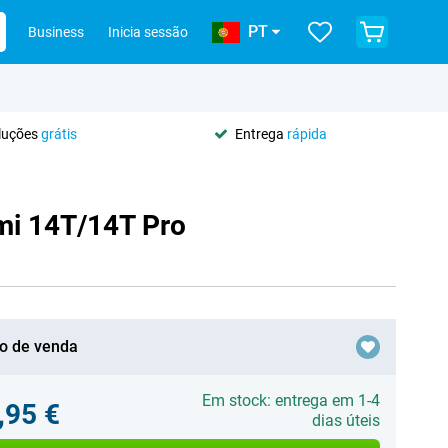
PT
Business
Inicia sessão
oluções
grátis
Entrega
rápida
mi 14T/14T Pro
o de venda
Em stock: entrega em 1-4
,95 €
dias úteis