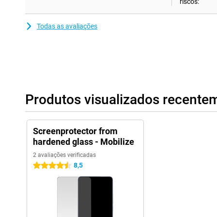
riscos:
Todas as avaliações
Produtos visualizados recente
Screenprotector from
hardened glass - Mobilize
2 avaliações verificadas
8,5
4.5 estrelas