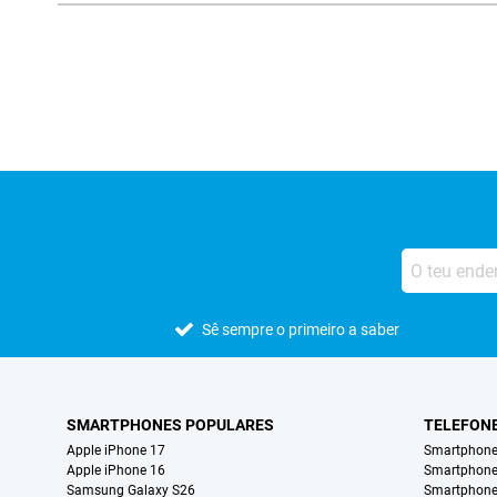
Avaliações de lojas externas
Sê sempre o primeiro a saber
SMARTPHONES POPULARES
TELEFON
Apple iPhone 17
Smartphone
Apple iPhone 16
Smartphon
Samsung Galaxy S26
Smartphone