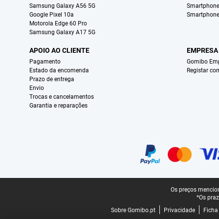
Samsung Galaxy A56 5G
Smartphone
Google Pixel 10a
Smartphone
Motorola Edge 60 Pro
Samsung Galaxy A17 5G
APOIO AO CLIENTE
EMPRESA
Pagamento
Gomibo Emp
Estado da encomenda
Registar co
Prazo de entrega
Envio
Trocas e cancelamentos
Garantia e reparações
Certificados, métodos de pagamento, parceiros do serviço de entregas
Rodapé legal
Os preços mencion
*Os praz
Sobre Gomibo.pt
Privacidade
Ficha