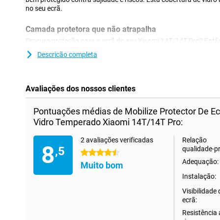
no seu ecrã.
Camada protetora que não atrapalha
Procura proteção para o ecrã do seu Xiaomi 14T/14T Pro? Então
transparente é uma boa opção. A camada protetora não atrapal
Descrição completa
sujidade, pó e objectos afiados. Isto evitará que risque o ecrã.
Avaliações dos nossos clientes
Pontuações médias de Mobilize Protector De E
Vidro Temperado Xiaomi 14T/14T Pro:
2 avaliações verificadas
Relação
8
,5
qualidade-p
4.5 estrelas
Adequação:
Muito bom
Instalação:
Visibilidade
ecrã:
Resistência 