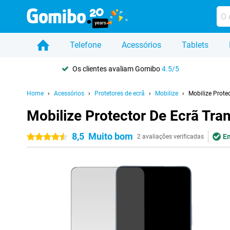
Telefone
Acessórios
Tablets
Os clientes avaliam Gomibo
4.5/5
Home
Acessórios
Protetores de ecrã
Mobilize
Mobilize Prote
Mobilize Protector De Ecrã Tr
8,5
Muito bom
Em
4.5 estrelas
2 avaliações verificadas