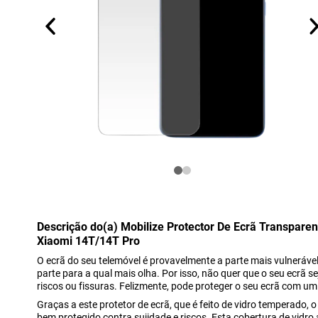
Descrição do(a) Mobilize Protector De Ecrã Transpare
Xiaomi 14T/14T Pro
O ecrã do seu telemóvel é provavelmente a parte mais vulneráve
parte para a qual mais olha. Por isso, não quer que o seu ecrã 
riscos ou fissuras. Felizmente, pode proteger o seu ecrã com um 
Graças a este protetor de ecrã, que é feito de vidro temperado,
bem protegido contra sujidade e riscos. Esta cobertura de vidro 