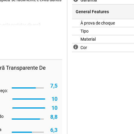
Garantia
General Features
À prova de choque
 este protetor de ecrã
ha e oferece proteção contra
Tipo
Material
Cor
crã Transparente De
7,5
reço:
10
10
8,8
 do
6,3
a