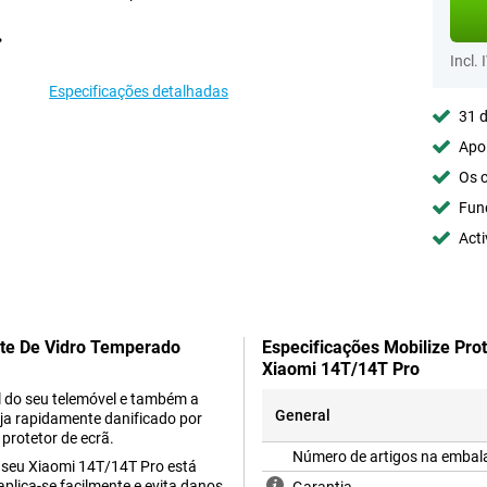
Incl. 
Especificações detalhadas
31 d
Apoi
Os c
Fun
Acti
nte De Vidro Temperado
Especificações Mobilize Pro
Xiaomi 14T/14T Pro
l do seu telemóvel e também a
General
seja rapidamente danificado por
protetor de ecrã.
Número de artigos na emba
 o seu Xiaomi 14T/14T Pro está
aplica-se facilmente e evita danos