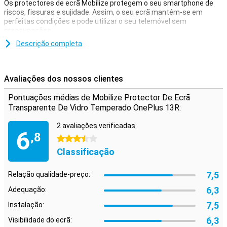
Os protectores de ecrã Mobilize protegem o seu smartphone de
riscos, fissuras e sujidade. Assim, o seu ecrã mantém-se em
perfeitas condições e pode utilizar o seu telemóvel sem
preocupações.
Descrição completa
Proteção instantânea
Quer proteger o seu ecrã da melhor forma possível? Graças a este
protetor de ecrã, que é feito de vidro temperado, o ecrã do seu
Avaliações dos nossos clientes
OnePlus 13R ficará livre de sujidade e riscos. Esta peça de vidro
fina mas resistente aplica-se facilmente e evita danos no seu
Pontuações médias de Mobilize Protector De Ecrã
ecrã.
Transparente De Vidro Temperado OnePlus 13R:
Além disso, o protetor de ecrã é pouco visível e pode ser utilizado
com a maioria das capas normais. Assim, desfruta de uma
2 avaliações verificadas
6
proteção discreta mas eficaz, sem comprometer a facilidade de
,8
3.5 estrelas
utilização.
Classificação
7,5
Relação qualidade-preço:
6,3
Adequação:
7,5
Instalação:
6,3
Visibilidade do ecrã: