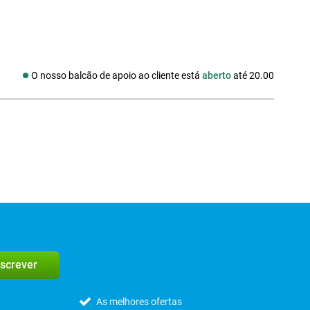
O nosso balcão de apoio ao cliente está
aberto
até 20.00
edes sociais
screver
As melhores ofertas