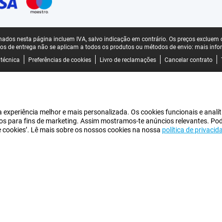
ados nesta página incluem IVA, salvo indicação em contrário.
Os preços excluem o
os de entrega não se aplicam a todos os produtos ou métodos de envio:
mais info
 técnica
Preferências de cookies
Livro de reclamações
Cancelar contrato
experiência melhor e mais personalizada. Os cookies funcionais e analít
iros para fins de marketing. Assim mostramos-te anúncios relevantes. Po
de cookies’. Lê mais sobre os nossos cookies na nossa
política de privacid