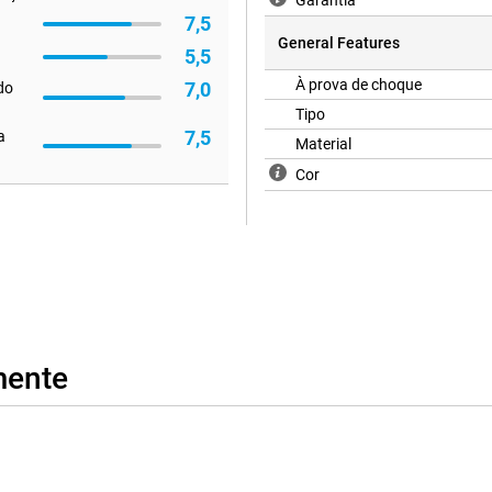
Garantia
7,5
General Features
5,5
À prova de choque
7,0
 do
Tipo
7,5
a
Material
Cor
mente