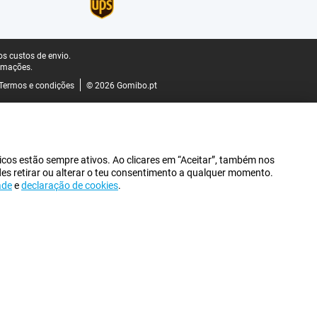
s custos de envio.
rmações.
Termos e condições
© 2026 Gomibo.pt
icos estão sempre ativos. Ao clicares em “Aceitar”, também nos
des retirar ou alterar o teu consentimento a qualquer momento.
ade
e
declaração de cookies
.