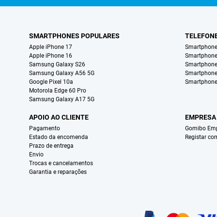
SMARTPHONES POPULARES
TELEFON
Apple iPhone 17
Smartphone
Apple iPhone 16
Smartphon
Samsung Galaxy S26
Smartphone
Samsung Galaxy A56 5G
Smartphone
Google Pixel 10a
Smartphone
Motorola Edge 60 Pro
Samsung Galaxy A17 5G
APOIO AO CLIENTE
EMPRESA
Pagamento
Gomibo Emp
Estado da encomenda
Registar co
Prazo de entrega
Envio
Trocas e cancelamentos
Garantia e reparações
Certificados, métodos de pagamento, parceiros do serviço de entregas