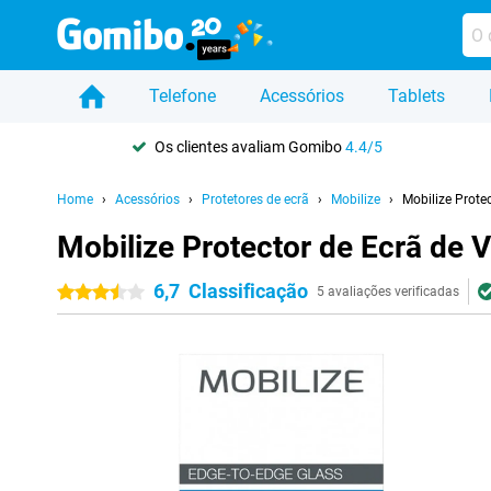
Telefone
Acessórios
Tablets
Os clientes avaliam Gomibo
4.4/5
Home
Acessórios
Protetores de ecrã
Mobilize
Mobilize Prot
Mobilize Protector de Ecrã de
6,7
Classificação
3.5 estrelas
5 avaliações verificadas