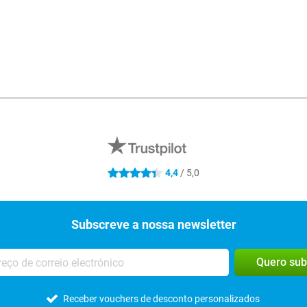
R
4,4
/ 5,0
4.4 estrelas
Subscreve a nossa newsletter
Quero sub
Receber vouchers de desconto personalizados