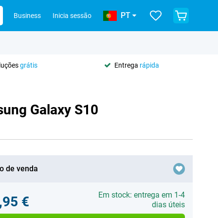
PT
Business
Inicia sessão
oluções
grátis
Entrega
rápida
sung Galaxy S10
o de venda
Em stock: entrega em 1-4
,95 €
dias úteis