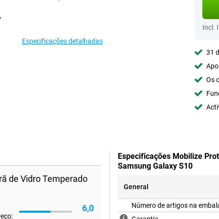
Incl. 
Especificações detalhadas
31 d
Apoi
Os c
Fun
Acti
Especificações Mobilize Pro
Samsung Galaxy S10
crã de Vidro Temperado
General
Número de artigos na emba
6,0
reço: