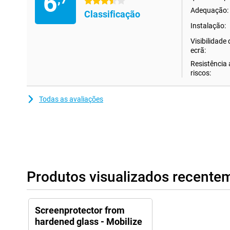
6
3.5 estrelas
Adequação:
Classificação
Instalação:
Visibilidade
ecrã:
Resistência 
riscos:
Todas as avaliações
Produtos visualizados recente
Screenprotector from
hardened glass - Mobilize