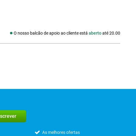
O nosso balcão de apoio ao cliente está
aberto
até 20.00
edes sociais
screver
As melhores ofertas