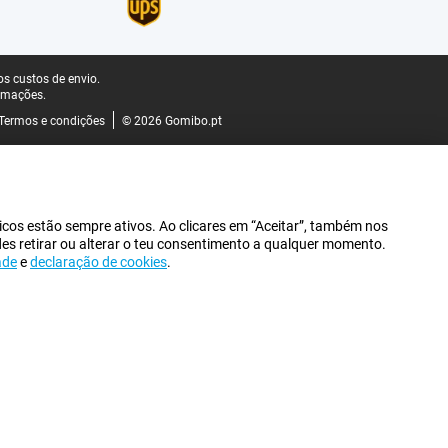
s custos de envio.
rmações.
Termos e condições
© 2026 Gomibo.pt
icos estão sempre ativos. Ao clicares em “Aceitar”, também nos
des retirar ou alterar o teu consentimento a qualquer momento.
ade
e
declaração de cookies
.