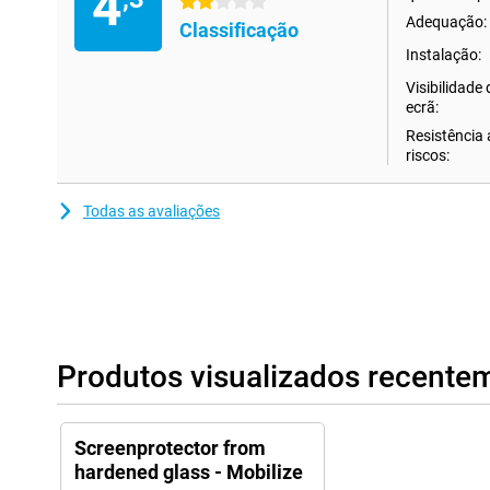
4
2 estrelas
Adequação:
Classificação
Instalação:
Visibilidade
ecrã:
Resistência 
riscos:
Todas as avaliações
Produtos visualizados recente
Screenprotector from
hardened glass - Mobilize