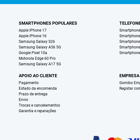
SMARTPHONES POPULARES
TELEFON
Apple iPhone 17
Smartphone
Apple iPhone 16
Smartphon
Samsung Galaxy S26
Smartphone
Samsung Galaxy A56 5G
Smartphone
Google Pixel 10a
Smartphone
Motorola Edge 60 Pro
Samsung Galaxy A17 5G
APOIO AO CLIENTE
EMPRESA
Pagamento
Gomibo Emp
Estado da encomenda
Registar co
Prazo de entrega
Envio
Trocas e cancelamentos
Garantia e reparações
Certificados, métodos de pagamento, parceiros do serviço de entregas