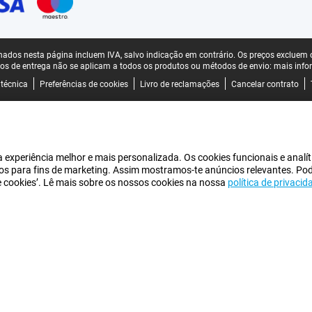
ados nesta página incluem IVA, salvo indicação em contrário.
Os preços excluem o
os de entrega não se aplicam a todos os produtos ou métodos de envio:
mais info
 técnica
Preferências de cookies
Livro de reclamações
Cancelar contrato
experiência melhor e mais personalizada. Os cookies funcionais e analít
iros para fins de marketing. Assim mostramos-te anúncios relevantes. Po
de cookies’. Lê mais sobre os nossos cookies na nossa
política de privacid