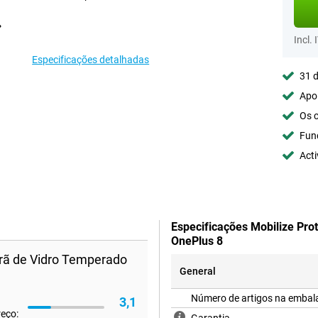
Incl. 
Especificações detalhadas
31 d
Apoi
Os c
Fun
Acti
Especificações Mobilize Pro
OnePlus 8
crã de Vidro Temperado
General
Número de artigos na emba
3,1
reço: