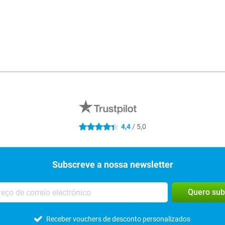
R
4,4
/ 5,0
4.4 estrelas
Subscreve a nossa newsletter
Quero sub
Receber vouchers de desconto personalizados