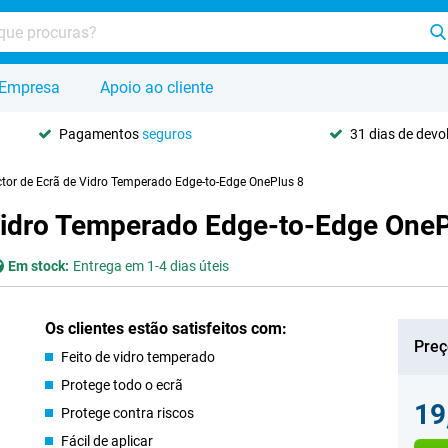
Empresa
Apoio ao cliente
Pagamentos
seguros
31 dias de dev
ctor de Ecrã de Vidro Temperado Edge-to-Edge OnePlus 8
 Vidro Temperado Edge-to-Edge OneP
Em stock:
Entrega em 1-4 dias úteis
Os clientes estão satisfeitos com:
Preç
Feito de vidro temperado
Protege todo o ecrã
19
Protege contra riscos
Fácil de aplicar