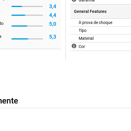
Garantia
3,4
General Features
4,4
À prova de choque
5,0
 do
Tipo
5,3
a
Material
Cor
mente