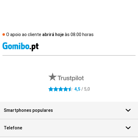
O apoio ao cliente
abrirá hoje
às 08.00 horas
R
Avaliações de lojas externas
4,5
/ 5,0
4.5 estrelas
Smartphones populares
Telefone