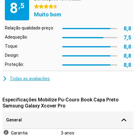
8
,5
4.5 estrelas
Muito bom
8,8
Relação qualidade-preço:
7,5
Adequação:
8,8
Toque:
8,8
Design:
8,8
Proteção:
Todas as avaliações
Especificações Mobilize Pu-Couro Book Capa Preto
Samsung Galaxy Xcover Pro
General
Garantia
3-anos