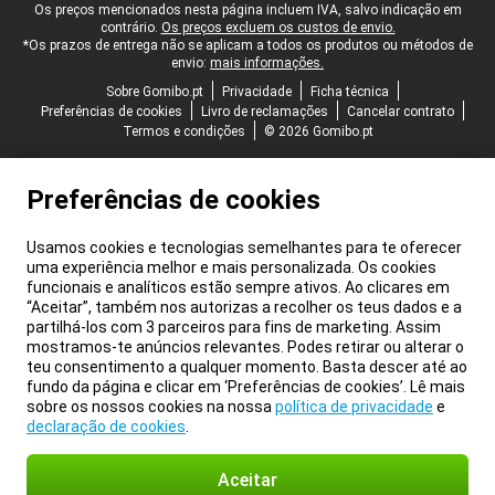
Rodapé legal
Os preços mencionados nesta página incluem IVA, salvo indicação em
contrário.
Os preços excluem os custos de envio.
*Os prazos de entrega não se aplicam a todos os produtos ou métodos de
envio:
mais informações.
Sobre Gomibo.pt
Privacidade
Ficha técnica
Preferências de cookies
Livro de reclamações
Cancelar contrato
Termos e condições
© 2026 Gomibo.pt
Preferências de cookies
Usamos cookies e tecnologias semelhantes para te oferecer
uma experiência melhor e mais personalizada. Os cookies
funcionais e analíticos estão sempre ativos. Ao clicares em
“Aceitar”, também nos autorizas a recolher os teus dados e a
partilhá-los com 3 parceiros para fins de marketing. Assim
mostramos-te anúncios relevantes. Podes retirar ou alterar o
teu consentimento a qualquer momento. Basta descer até ao
fundo da página e clicar em ‘Preferências de cookies’. Lê mais
sobre os nossos cookies na nossa
política de privacidade
e
declaração de cookies
.
Aceitar