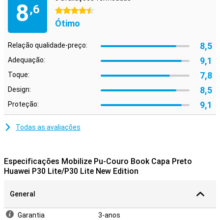
8
,6
4.5 estrelas
Ótimo
8,5
Relação qualidade-preço:
9,1
Adequação:
7,8
Toque:
8,5
Design:
9,1
Proteção:
Todas as avaliações
Especificações Mobilize Pu-Couro Book Capa Preto
Huawei P30 Lite/P30 Lite New Edition
General
Garantia
3-anos