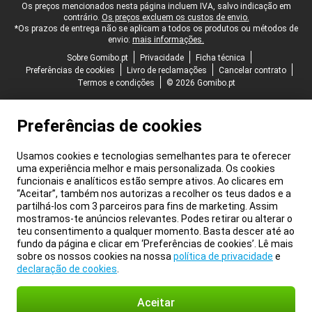
Rodapé legal
Os preços mencionados nesta página incluem IVA, salvo indicação em
contrário.
Os preços excluem os custos de envio.
*Os prazos de entrega não se aplicam a todos os produtos ou métodos de
envio:
mais informações.
Sobre Gomibo.pt
Privacidade
Ficha técnica
Preferências de cookies
Livro de reclamações
Cancelar contrato
Termos e condições
© 2026 Gomibo.pt
Preferências de cookies
Usamos cookies e tecnologias semelhantes para te oferecer
uma experiência melhor e mais personalizada. Os cookies
funcionais e analíticos estão sempre ativos. Ao clicares em
“Aceitar”, também nos autorizas a recolher os teus dados e a
partilhá-los com 3 parceiros para fins de marketing. Assim
mostramos-te anúncios relevantes. Podes retirar ou alterar o
teu consentimento a qualquer momento. Basta descer até ao
fundo da página e clicar em ‘Preferências de cookies’. Lê mais
sobre os nossos cookies na nossa
política de privacidade
e
declaração de cookies
.
Aceitar