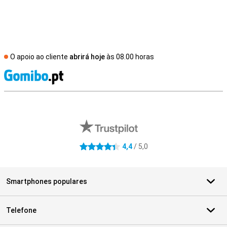
O apoio ao cliente
abrirá hoje
às 08.00 horas
R
Avaliações de lojas externas
4,4
/ 5,0
4.4 estrelas
Smartphones populares
Telefone