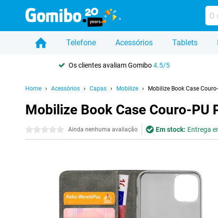
Telefone
Acessórios
Tablets
Os clientes avaliam Gomibo
4.5/5
Home
Acessórios
Capas
Mobilize
Mobilize Book Case Couro
Mobilize Book Case Couro-PU P
Em stock:
Entrega em
0 estrelas
Ainda nenhuma avaliação