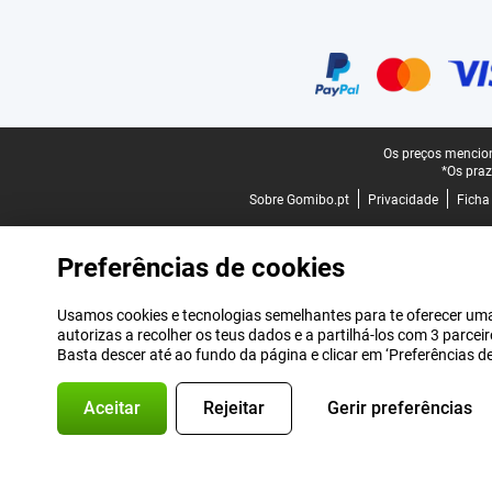
Certificados, métodos de pagamento, parceiros do serviço de entregas
Rodapé legal
Os preços mencion
*Os praz
Sobre Gomibo.pt
Privacidade
Ficha
Preferências de cookies
Usamos cookies e tecnologias semelhantes para te oferecer uma 
autorizas a recolher os teus dados e a partilhá-los com 3 parce
Basta descer até ao fundo da página e clicar em ‘Preferências 
Aceitar
Rejeitar
Gerir preferências