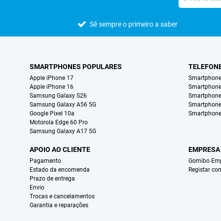
Sê sempre o primeiro a saber
SMARTPHONES POPULARES
TELEFON
Apple iPhone 17
Smartphone
Apple iPhone 16
Smartphon
Samsung Galaxy S26
Smartphone
Samsung Galaxy A56 5G
Smartphone
Google Pixel 10a
Smartphone
Motorola Edge 60 Pro
Samsung Galaxy A17 5G
APOIO AO CLIENTE
EMPRESA
Pagamento
Gomibo Emp
Estado da encomenda
Registar co
Prazo de entrega
Envio
Trocas e cancelamentos
Garantia e reparações