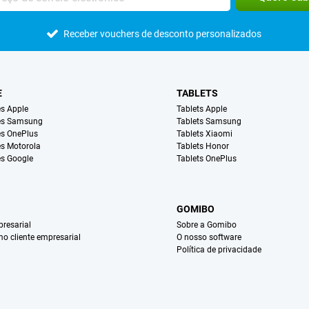
Receber vouchers de desconto personalizados
E
TABLETS
s Apple
Tablets Apple
es Samsung
Tablets Samsung
s OnePlus
Tablets Xiaomi
s Motorola
Tablets Honor
s Google
Tablets OnePlus
GOMIBO
resarial
Sobre a Gomibo
mo cliente empresarial
O nosso software
Política de privacidade