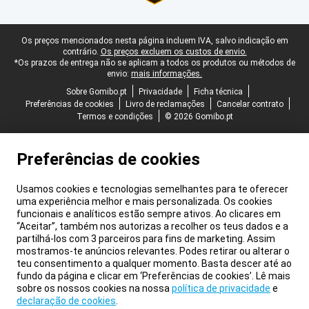
Rodapé legal
Os preços mencionados nesta página incluem IVA, salvo indicação em
contrário.
Os preços excluem os custos de envio.
*Os prazos de entrega não se aplicam a todos os produtos ou métodos de
envio:
mais informações.
Sobre Gomibo.pt
Privacidade
Ficha técnica
Preferências de cookies
Livro de reclamações
Cancelar contrato
Termos e condições
© 2026 Gomibo.pt
Preferências de cookies
Usamos cookies e tecnologias semelhantes para te oferecer
uma experiência melhor e mais personalizada. Os cookies
funcionais e analíticos estão sempre ativos. Ao clicares em
“Aceitar”, também nos autorizas a recolher os teus dados e a
partilhá-los com 3 parceiros para fins de marketing. Assim
mostramos-te anúncios relevantes. Podes retirar ou alterar o
teu consentimento a qualquer momento. Basta descer até ao
fundo da página e clicar em ‘Preferências de cookies’. Lê mais
sobre os nossos cookies na nossa
política de privacidade
e
declaração de cookies
.