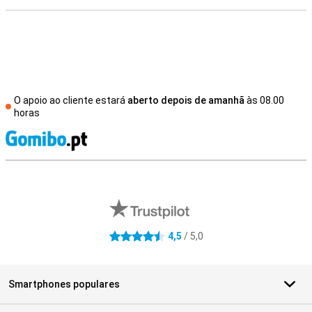
O apoio ao cliente estará
aberto depois de amanhã
às 08.00
horas
R
Avaliações de lojas externas
4,5
/ 5,0
4.5 estrelas
Smartphones populares