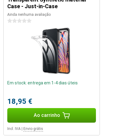
Case - Just-in-Case
Ainda nenhuma avaliação
0 estrelas
Em stock: entrega em 1-4 dias úteis
18,95 €
Ao carrinho
Incl. IVA
|
Envio grátis