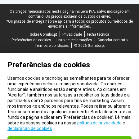
Rodapé legal
Os preços mencionados nesta página incluem IVA, salvo indicação em
contrário.
Os preços excluem os custos de envio.
*Os prazos de entrega não se aplicam a todos os produtos ou métodos de
envio:
mais informações.
Sobre Gomibo.pt
Privacidade
Ficha técnica
Preferências de cookies
Livro de reclamações
Cancelar contrato
Termos e condições
© 2026 Gomibo.pt
Preferências de cookies
Usamos cookies e tecnologias semelhantes para te oferecer
uma experiência melhor e mais personalizada. Os cookies
funcionais e analíticos estão sempre ativos. Ao clicares em
“Aceitar”, também nos autorizas a recolher os teus dados e a
partilhá-los com 3 parceiros para fins de marketing. Assim
mostramos-te anúncios relevantes. Podes retirar ou alterar o
teu consentimento a qualquer momento. Basta descer até ao
fundo da página e clicar em ‘Preferências de cookies’. Lê mais
sobre os nossos cookies na nossa
política de privacidade
e
declaração de cookies
.