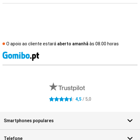
O apoio ao cliente estará
aberto amanhã
às 08.00 horas
R
Avaliações de lojas externas
4,5
/ 5,0
4.5 estrelas
Smartphones populares
Telefone