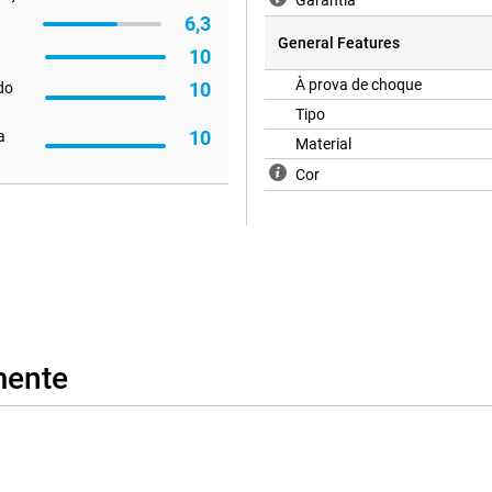
Garantia
6,3
General Features
10
À prova de choque
10
 do
Tipo
10
a
Material
Cor
mente