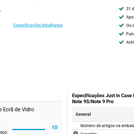
31 d
Apoi
Especificações detalhadas
Os c
Fun
Acti
Especificações Just in Case
Note 9S/Note 9 Pro
 Ecrã de Vidro
General
Número de artigos na emba
10
reço: