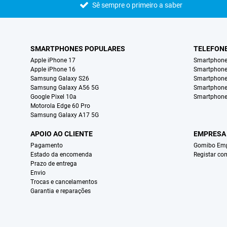
Sê sempre o primeiro a saber
SMARTPHONES POPULARES
TELEFON
Apple iPhone 17
Smartphone
Apple iPhone 16
Smartphon
Samsung Galaxy S26
Smartphone
Samsung Galaxy A56 5G
Smartphone
Google Pixel 10a
Smartphone
Motorola Edge 60 Pro
Samsung Galaxy A17 5G
APOIO AO CLIENTE
EMPRESA
Pagamento
Gomibo Emp
Estado da encomenda
Registar co
Prazo de entrega
Envio
Trocas e cancelamentos
Garantia e reparações
Certificados, métodos de pagamento, parceiros do serviço de entregas