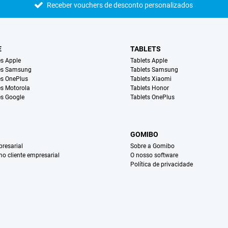
Receber vouchers de desconto personalizados
E
TABLETS
s Apple
Tablets Apple
es Samsung
Tablets Samsung
s OnePlus
Tablets Xiaomi
s Motorola
Tablets Honor
s Google
Tablets OnePlus
GOMIBO
resarial
Sobre a Gomibo
mo cliente empresarial
O nosso software
Política de privacidade