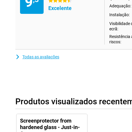
9
4.5 estrelas
Adequação:
Excelente
Instalação:
Visibilidade
ecrã:
Resistência 
riscos:
Todas as avaliações
Produtos visualizados recente
Screenprotector from
hardened glass - Just-in-