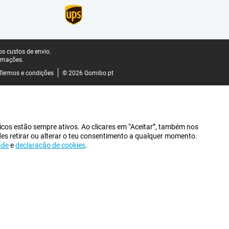
s custos de envio.
rmações.
Termos e condições
© 2026 Gomibo.pt
icos estão sempre ativos. Ao clicares em “Aceitar”, também nos
des retirar ou alterar o teu consentimento a qualquer momento.
ade
e
declaração de cookies
.