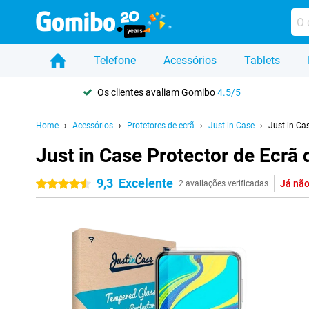
Telefone
Acessórios
Tablets
Os clientes avaliam Gomibo
4.5/5
Home
Acessórios
Protetores de ecrã
Just-in-Case
Just in Ca
Just in Case Protector de Ecr
9,3
Excelente
Já não
4.5 estrelas
2 avaliações verificadas