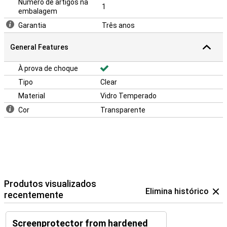
Número de artigos na
1
embalagem
Garantia
Três anos
General Features
À prova de choque
Tipo
Clear
Material
Vidro Temperado
Cor
Transparente
Produtos visualizados
Elimina histórico
recentemente
Screenprotector from hardened