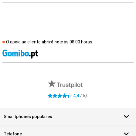
O apoio ao cliente
abrirá hoje
às 08.00 horas
R
Avaliações de lojas externas
4,4
/ 5,0
4.4 estrelas
Smartphones populares
Telefone