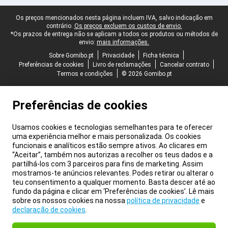
Rodapé legal
Os preços mencionados nesta página incluem IVA, salvo indicação em
contrário.
Os preços excluem os custos de envio.
*Os prazos de entrega não se aplicam a todos os produtos ou métodos de
envio:
mais informações.
Sobre Gomibo.pt
Privacidade
Ficha técnica
Preferências de cookies
Livro de reclamações
Cancelar contrato
Termos e condições
© 2026 Gomibo.pt
Preferências de cookies
Usamos cookies e tecnologias semelhantes para te oferecer
uma experiência melhor e mais personalizada. Os cookies
funcionais e analíticos estão sempre ativos. Ao clicares em
“Aceitar”, também nos autorizas a recolher os teus dados e a
partilhá-los com 3 parceiros para fins de marketing. Assim
mostramos-te anúncios relevantes. Podes retirar ou alterar o
teu consentimento a qualquer momento. Basta descer até ao
fundo da página e clicar em ‘Preferências de cookies’. Lê mais
sobre os nossos cookies na nossa
política de privacidade
e
declaração de cookies
.