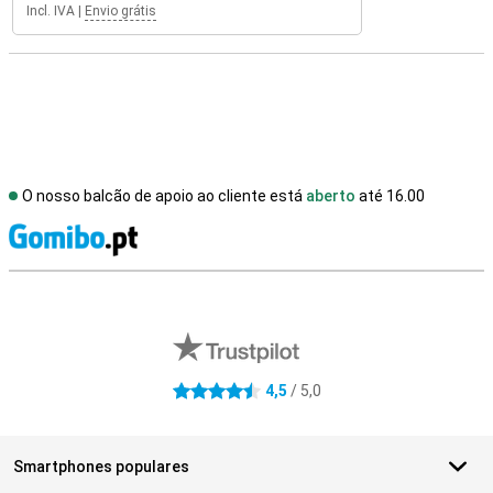
Incl. IVA
|
Envio grátis
O nosso balcão de apoio ao cliente está
aberto
até 16.00
R
Avaliações de lojas externas
4,5
/ 5,0
4.5 estrelas
Smartphones populares