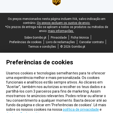
Rodapé legal
Os preços mencionados nesta página incluem IVA, salvo indicação em
contrário.
Os preços excluem os custos de envio.
*Os prazos de entrega não se aplicam a todos os produtos ou métodos de
envio:
mais informações.
Sobre Gomibo.pt
Privacidade
Ficha técnica
Preferências de cookies
Livro de reclamações
Cancelar contrato
Termos e condições
© 2026 Gomibo.pt
Preferências de cookies
Usamos cookies e tecnologias semelhantes para te oferecer
uma experiência melhor e mais personalizada. Os cookies
funcionais e analíticos estão sempre ativos. Ao clicares em
“Aceitar”, também nos autorizas a recolher os teus dados e a
partilhá-los com 3 parceiros para fins de marketing. Assim
mostramos-te anúncios relevantes. Podes retirar ou alterar o
teu consentimento a qualquer momento. Basta descer até ao
fundo da página e clicar em ‘Preferências de cookies’. Lê mais
sobre os nossos cookies na nossa
política de privacidade
e