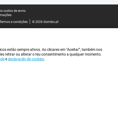
s custos de envio.
rmações.
Termos e condições
© 2026 Gomibo.pt
icos estão sempre ativos. Ao clicares em “Aceitar”, também nos
des retirar ou alterar o teu consentimento a qualquer momento.
ade
e
declaração de cookies
.