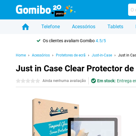
Telefone
Acessórios
Tablets
Os clientes avaliam Gomibo
4.5/5
Home
Acessórios
Protetores de ecrã
Just-in-Case
Just in Ca
Just in Case Clear Protector 
Em stock:
Entrega em
0 estrelas
Ainda nenhuma avaliação