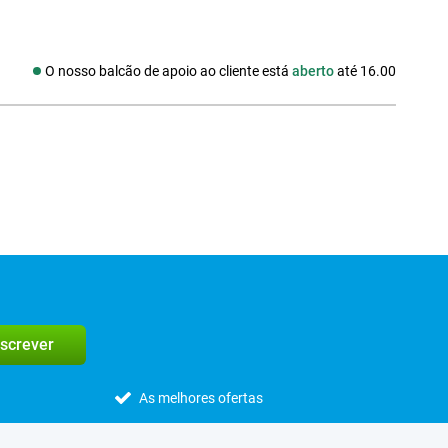
O nosso balcão de apoio ao cliente está
aberto
até 16.00
edes sociais
screver
As melhores ofertas