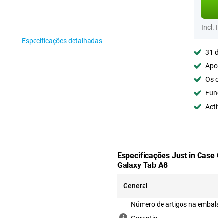
Incl. 
Especificações detalhadas
31 d
Apoi
Os c
Fun
Acti
Especificações Just in Case
Galaxy Tab A8
General
Número de artigos na emba