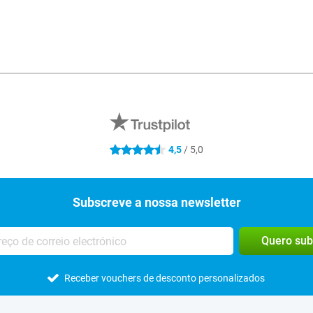
R
4,5
/ 5,0
4.5 estrelas
Subscreve a nossa newsletter
Quero sub
Receber vouchers de desconto personalizados