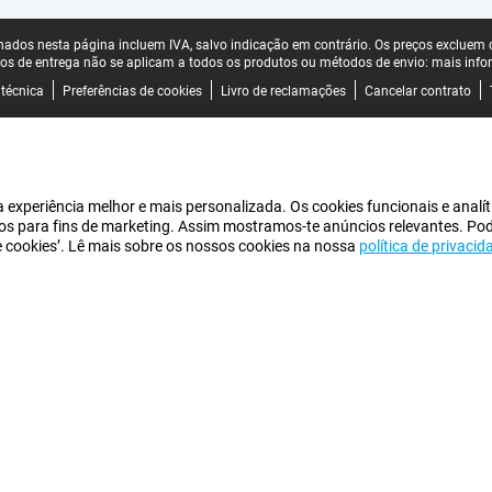
ados nesta página incluem IVA, salvo indicação em contrário.
Os preços excluem o
os de entrega não se aplicam a todos os produtos ou métodos de envio:
mais info
 técnica
Preferências de cookies
Livro de reclamações
Cancelar contrato
experiência melhor e mais personalizada. Os cookies funcionais e analít
iros para fins de marketing. Assim mostramos-te anúncios relevantes. Po
de cookies’. Lê mais sobre os nossos cookies na nossa
política de privacid