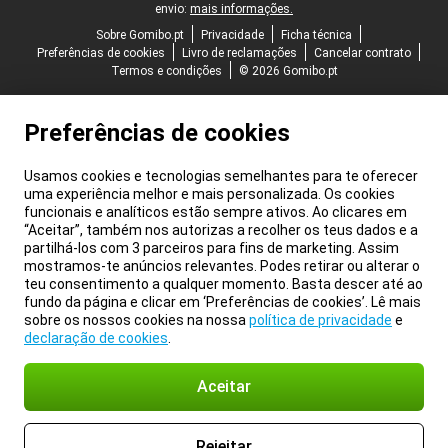
envio:
mais informações.
Sobre Gomibo.pt
Privacidade
Ficha técnica
Preferências de cookies
Livro de reclamações
Cancelar contrato
Termos e condições
© 2026 Gomibo.pt
Preferências de cookies
Usamos cookies e tecnologias semelhantes para te oferecer
uma experiência melhor e mais personalizada. Os cookies
funcionais e analíticos estão sempre ativos. Ao clicares em
“Aceitar”, também nos autorizas a recolher os teus dados e a
partilhá-los com 3 parceiros para fins de marketing. Assim
mostramos-te anúncios relevantes. Podes retirar ou alterar o
teu consentimento a qualquer momento. Basta descer até ao
fundo da página e clicar em ‘Preferências de cookies’. Lê mais
sobre os nossos cookies na nossa
política de privacidade
e
declaração de cookies
.
Aceitar
Rejeitar