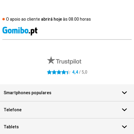
O apoio ao cliente
abrirá hoje
às 08.00 horas
R
Avaliações de lojas externas
4,4
/ 5,0
4.4 estrelas
Smartphones populares
Telefone
Tablets