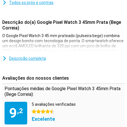
Todos os prós e contras
Descrição do(a) Google Pixel Watch 3 45mm Prata (Bege
Correia)
O Google Pixel Watch 3 45 mm prateado (pulseira bege) combina
um design bonito com tecnologia de ponta. O smartwatch oferece
um ecrã AMOLED brilhante de 320 ppi com um pico de brilho de
2000 nits. Isto permite-lhe ver o seu ecrã de forma clara e nítida a
qualquer hora e em qualquer lugar. Com funcionalidades avançadas
Descrição completa
de corrida e fitness, uma autonomia de bateria de até 36 horas e
tempos de carregamento rápidos, o Pixel Watch 3 é ideal para
utilizadores activos. A sua resistência à água de 5 ATM e IP68
torna-o adequado para nadar. Além disso, a sua integração perfeita
Avaliações dos nossos clientes
com dispositivos Android e a monitorização da saúde garantem
uma experiência de utilização ideal.
Pontuações médias de Google Pixel Watch 3 45mm Prata
(Bege Correia):
Funcionalidades de corrida e fitness
5 avaliações verificadas
O Google Pixel Watch 3 45mm Silver (pulseira bege) permite-lhe
9
,2
melhorar o seu desempenho de corrida graças às funcionalidades
4.5 estrelas
avançadas de corrida da Fitbit. Crie os seus próprios exercícios de
Excelente
corrida, obtenha orientação em tempo real e acompanhe a sua
forma de corrida. O smartwatch tem um sensor ótico de