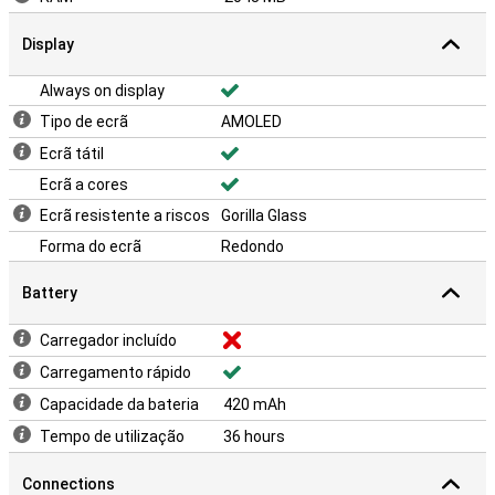
Display
Always on display
Tipo de ecrã
AMOLED
Ecrã tátil
Ecrã a cores
Ecrã resistente a riscos
Gorilla Glass
Forma do ecrã
Redondo
Battery
Carregador incluído
Carregamento rápido
Capacidade da bateria
420 mAh
Tempo de utilização
36 hours
Connections