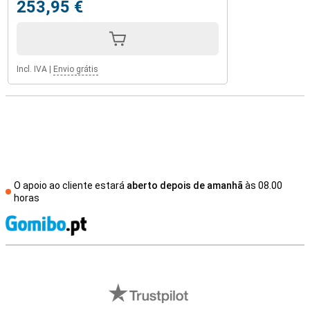
253,95 €
Incl. IVA
|
Envio grátis
O apoio ao cliente estará
aberto depois de amanhã
às 08.00
horas
R
Avaliações de lojas externas