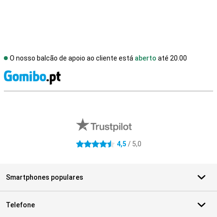
O nosso balcão de apoio ao cliente está
aberto
até 20.00
R
Avaliações de lojas externas
4,5
/ 5,0
4.5 estrelas
Smartphones populares
Telefone