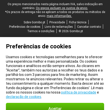
Rodapé legal
Os preços mencionados nesta página incluem IVA, salvo indicação em
contrário.
Os preços excluem os custos de envio.
*Os prazos de entrega não se aplicam a todos os produtos ou métodos de
envio:
mais informações.
Sobre Gomibo.pt
Privacidade
Ficha técnica
Preferências de cookies
Livro de reclamações
Cancelar contrato
Termos e condições
© 2026 Gomibo.pt
Preferências de cookies
Usamos cookies e tecnologias semelhantes para te oferecer
uma experiência melhor e mais personalizada. Os cookies
funcionais e analíticos estão sempre ativos. Ao clicares em
“Aceitar”, também nos autorizas a recolher os teus dados e a
partilhá-los com 3 parceiros para fins de marketing. Assim
mostramos-te anúncios relevantes. Podes retirar ou alterar o
teu consentimento a qualquer momento. Basta descer até ao
fundo da página e clicar em ‘Preferências de cookies’. Lê mais
sobre os nossos cookies na nossa
política de privacidade
e
declaração de cookies
.
Aceitar