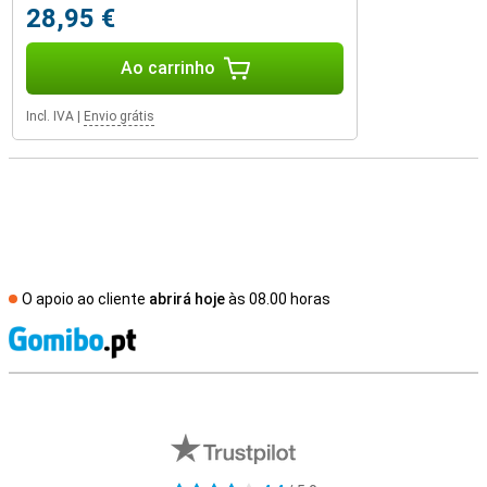
28,95 €
Ao carrinho
Incl. IVA
|
Envio grátis
O apoio ao cliente
abrirá hoje
às 08.00 horas
R
Avaliações de lojas externas