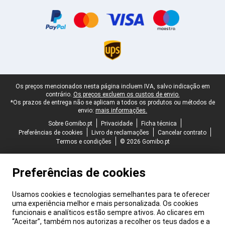
Certificados, métodos de pagamento, parceiros do serviço de ent
Rodapé legal
Os preços mencionados nesta página incluem IVA, salvo indicação em
contrário.
Os preços excluem os custos de envio.
*Os prazos de entrega não se aplicam a todos os produtos ou métodos de
envio:
mais informações.
Sobre Gomibo.pt
Privacidade
Ficha técnica
Preferências de cookies
Livro de reclamações
Cancelar contrato
Termos e condições
© 2026 Gomibo.pt
Preferências de cookies
Usamos cookies e tecnologias semelhantes para te oferecer
uma experiência melhor e mais personalizada. Os cookies
funcionais e analíticos estão sempre ativos. Ao clicares em
“Aceitar”, também nos autorizas a recolher os teus dados e a