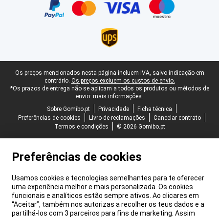
Rodapé legal
Os preços mencionados nesta página incluem IVA, salvo indicação em
contrário.
Os preços excluem os custos de envio.
*Os prazos de entrega não se aplicam a todos os produtos ou métodos de
envio:
mais informações.
Sobre Gomibo.pt
Privacidade
Ficha técnica
Preferências de cookies
Livro de reclamações
Cancelar contrato
Termos e condições
© 2026 Gomibo.pt
Preferências de cookies
Usamos cookies e tecnologias semelhantes para te oferecer
uma experiência melhor e mais personalizada. Os cookies
funcionais e analíticos estão sempre ativos. Ao clicares em
“Aceitar”, também nos autorizas a recolher os teus dados e a
partilhá-los com 3 parceiros para fins de marketing. Assim