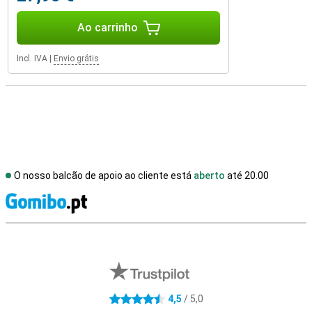
Ao carrinho
Incl. IVA
|
Envio grátis
O nosso balcão de apoio ao cliente está
aberto
até 20.00
R
Avaliações de lojas externas
4,5
/ 5,0
4.5 estrelas