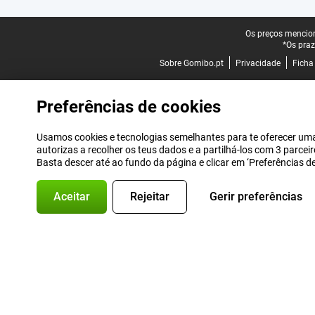
Rodapé legal
Os preços mencion
*Os praz
Sobre Gomibo.pt
Privacidade
Ficha
Preferências de cookies
Usamos cookies e tecnologias semelhantes para te oferecer uma 
autorizas a recolher os teus dados e a partilhá-los com 3 parce
Basta descer até ao fundo da página e clicar em ‘Preferências 
Aceitar
Rejeitar
Gerir preferências