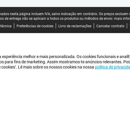
ados nesta página incluem IVA, salvo indicação em contrário.
Os preços excluem o
os de entrega não se aplicam a todos os produtos ou métodos de envio:
mais info
 técnica
Preferências de cookies
Livro de reclamações
Cancelar contrato
experiência melhor e mais personalizada. Os cookies funcionais e analít
iros para fins de marketing. Assim mostramos-te anúncios relevantes. Po
de cookies’. Lê mais sobre os nossos cookies na nossa
política de privacid