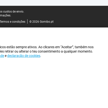
s custos de envio.
rmações.
Termos e condições
© 2026 Gomibo.pt
icos estão sempre ativos. Ao clicares em “Aceitar”, também nos
des retirar ou alterar o teu consentimento a qualquer momento.
ade
e
declaração de cookies
.