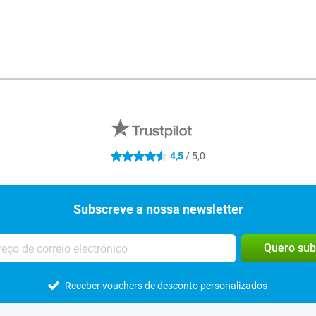
4,5
/ 5,0
4.5 estrelas
Subscreve a nossa newsletter
Quero sub
Receber vouchers de desconto personalizados