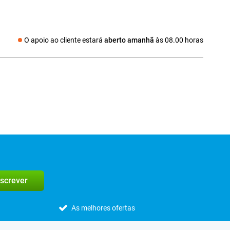
O apoio ao cliente estará
aberto amanhã
às 08.00 horas
Redes sociais
screver
As melhores ofertas