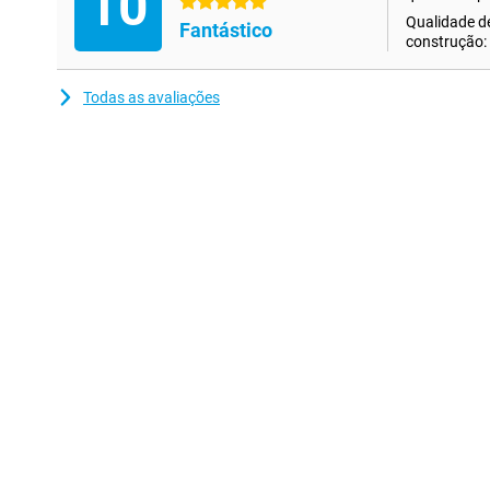
10
5 estrelas
Qualidade d
Fantástico
construção:
Todas as avaliações