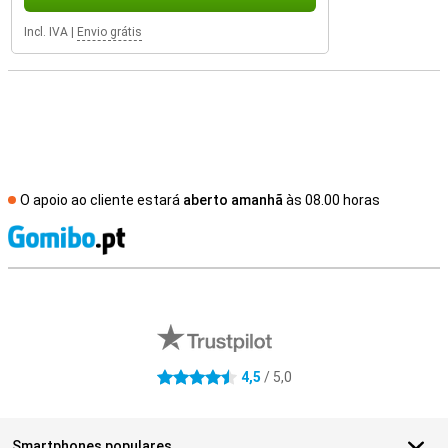
Incl. IVA
|
Envio grátis
O apoio ao cliente estará
aberto amanhã
às 08.00 horas
R
Avaliações de lojas externas
4,5
/ 5,0
4.5 estrelas
Smartphones populares