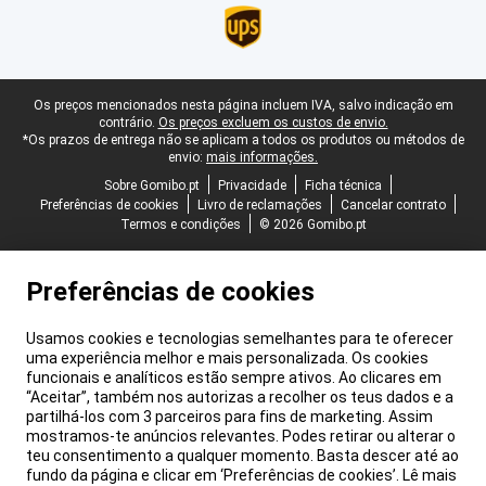
Rodapé legal
Os preços mencionados nesta página incluem IVA, salvo indicação em
contrário.
Os preços excluem os custos de envio.
*Os prazos de entrega não se aplicam a todos os produtos ou métodos de
envio:
mais informações.
Sobre Gomibo.pt
Privacidade
Ficha técnica
Preferências de cookies
Livro de reclamações
Cancelar contrato
Termos e condições
© 2026 Gomibo.pt
Preferências de cookies
Usamos cookies e tecnologias semelhantes para te oferecer
uma experiência melhor e mais personalizada. Os cookies
funcionais e analíticos estão sempre ativos. Ao clicares em
“Aceitar”, também nos autorizas a recolher os teus dados e a
partilhá-los com 3 parceiros para fins de marketing. Assim
mostramos-te anúncios relevantes. Podes retirar ou alterar o
teu consentimento a qualquer momento. Basta descer até ao
fundo da página e clicar em ‘Preferências de cookies’. Lê mais