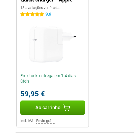
13 avaliações verificadas
9,6
5 estrelas
Em stock: entrega em 1-4 dias
úteis
59,95 €
Ao carrinho
Incl. IVA
|
Envio grátis