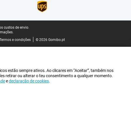
s custos de envio.
rmações.
Termos e condições
© 2026 Gomibo.pt
icos estão sempre ativos. Ao clicares em “Aceitar”, também nos
des retirar ou alterar o teu consentimento a qualquer momento.
ade
e
declaração de cookies
.