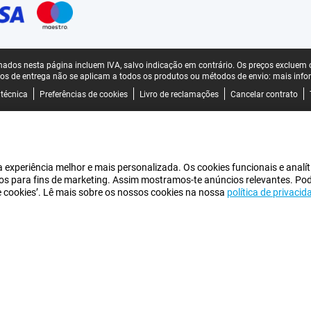
ados nesta página incluem IVA, salvo indicação em contrário.
Os preços excluem o
os de entrega não se aplicam a todos os produtos ou métodos de envio:
mais info
 técnica
Preferências de cookies
Livro de reclamações
Cancelar contrato
experiência melhor e mais personalizada. Os cookies funcionais e analít
iros para fins de marketing. Assim mostramos-te anúncios relevantes. Po
de cookies’. Lê mais sobre os nossos cookies na nossa
política de privacid