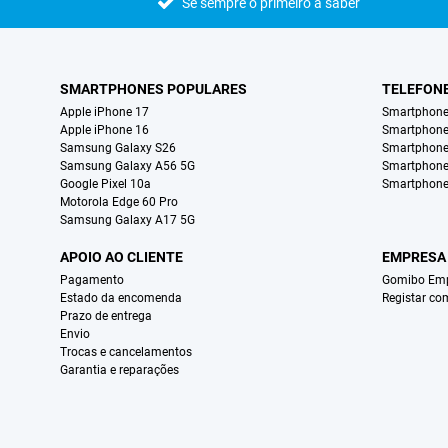
Sê sempre o primeiro a saber
SMARTPHONES POPULARES
TELEFON
Apple iPhone 17
Smartphone
Apple iPhone 16
Smartphon
Samsung Galaxy S26
Smartphone
Samsung Galaxy A56 5G
Smartphone
Google Pixel 10a
Smartphone
Motorola Edge 60 Pro
Samsung Galaxy A17 5G
APOIO AO CLIENTE
EMPRESA
Pagamento
Gomibo Emp
Estado da encomenda
Registar co
Prazo de entrega
Envio
Trocas e cancelamentos
Garantia e reparações
Certificados, métodos de pagamento, parceiros do serviço de entregas