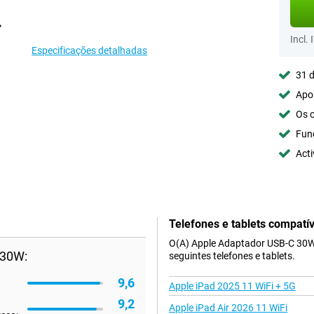
Incl. 
Especificações detalhadas
31 d
Apoi
Os c
Fun
Acti
Telefones e tablets compatív
O(A) Apple Adaptador USB-C 30W 
 30W:
seguintes telefones e tablets.
9,6
Apple iPad 2025 11 WiFi + 5G
9,2
Apple iPad Air 2026 11 WiFi