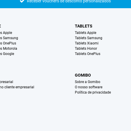
Receber vouchers de desconto personalizados
E
TABLETS
s Apple
Tablets Apple
es Samsung
Tablets Samsung
s OnePlus
Tablets Xiaomi
s Motorola
Tablets Honor
s Google
Tablets OnePlus
GOMIBO
resarial
Sobre a Gomibo
mo cliente empresarial
O nosso software
Política de privacidade