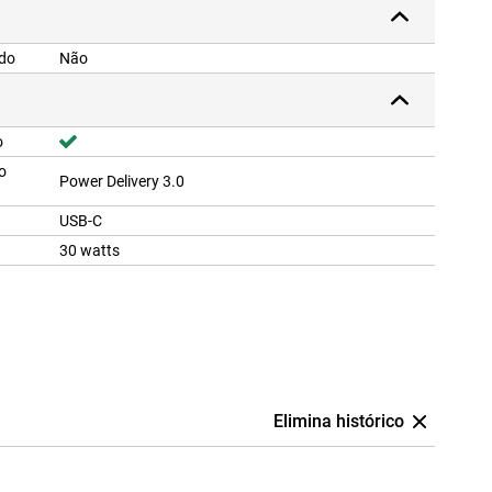
ído
Não
o
o
Power Delivery 3.0
USB-C
30 watts
Elimina histórico