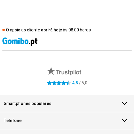
O apoio ao cliente
abrirá hoje
às 08.00 horas
R
Avaliações de lojas externas
4,5
/ 5,0
4.5 estrelas
Smartphones populares
Telefone