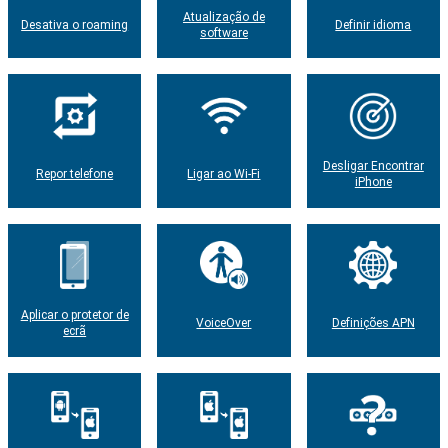
Atualização de
Desativa o roaming
Definir idioma
software
Desligar Encontrar
Repor telefone
Ligar ao Wi-Fi
iPhone
Aplicar o protetor de
VoiceOver
Definições APN
ecrã