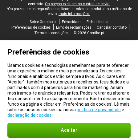
contrário.
Os preços excluem os custos de envio.
*Os prazos de entrega não se aplicam a todos os produtos ou métodos de
envio:
mais informações.
Sobre Gomibo.pt
Privacidade
Ficha técnica
Preferências de cookies
Livro de reclamações
Cancelar contrato
Termos e condições
© 2026 Gomibo.pt
Preferências de cookies
Usamos cookies e tecnologias semelhantes para te oferecer
uma experiência melhor e mais personalizada. Os cookies
funcionais e analíticos estão sempre ativos. Ao clicares em
“Aceitar”, também nos autorizas a recolher os teus dados e a
partilhá-los com 3 parceiros para fins de marketing. Assim
mostramos-te anúncios relevantes. Podes retirar ou alterar o
teu consentimento a qualquer momento. Basta descer até ao
fundo da página e clicar em ‘Preferências de cookies’. Lê mais
sobre os nossos cookies na nossa
política de privacidade
e
declaração de cookies
.
Aceitar